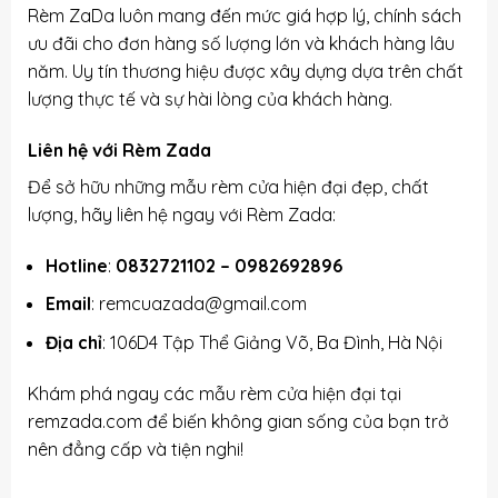
Rèm ZaDa luôn mang đến mức giá hợp lý, chính sách
ưu đãi cho đơn hàng số lượng lớn và khách hàng lâu
năm. Uy tín thương hiệu được xây dựng dựa trên chất
lượng thực tế và sự hài lòng của khách hàng.
Liên hệ với Rèm Zada
Để sở hữu những mẫu rèm cửa hiện đại đẹp, chất
lượng, hãy liên hệ ngay với Rèm Zada:
Hotline
:
0832721102
–
0982692896
Email
: remcuazada@gmail.com
Địa chỉ
: 106D4 Tập Thể Giảng Võ, Ba Đình, Hà Nội
Khám phá ngay các mẫu rèm cửa hiện đại tại
remzada.com
để biến không gian sống của bạn trở
nên đẳng cấp và tiện nghi!