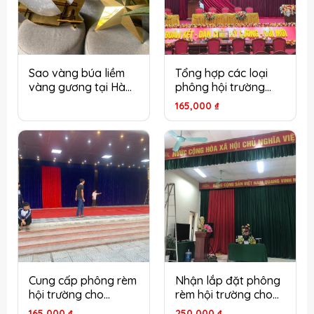
Sao vàng búa liềm
Tổng hợp các loại
vàng gương tại Hà
phông hội trường
Nội – Đẳng cấp cho
cho văn phòng nhà
165,000
₫
hội trường, sân khấu
nước tại Hà Nội
Cung cấp phông rèm
Nhận lắp đặt phông
hội trường cho
rèm hội trường cho
trường mầm non tại
văn phòng hội nghị
165,000
₫
250,000
₫