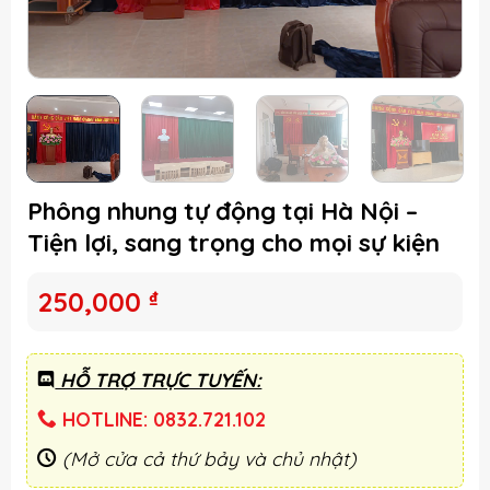
Phông nhung tự động tại Hà Nội –
Tiện lợi, sang trọng cho mọi sự kiện
250,000
₫
HỖ TRỢ TRỰC TUYẾN:
HOTLINE: 0832.721.102
(Mở cửa cả thứ bảy và chủ nhật)