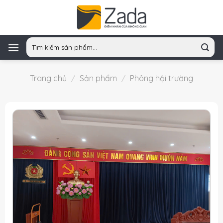
Skip
to
content
Tìm
kiếm:
Trang chủ
/
Sản phẩm
/
Phông hội trường