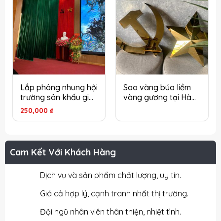
Lắp phông nhung hội
Sao vàng búa liềm
trường sân khấu giá
vàng gương tại Hà
rẻ tại Hà Nội
Nội – Đẳng cấp cho
250,000
₫
hội trường, sân khấu
Cam Kết Với Khách Hàng
Dịch vụ và sản phẩm chất lượng, uy tín.
Giá cả hợp lý, cạnh tranh nhất thị trường.
Đội ngũ nhân viên thân thiện, nhiệt tình.