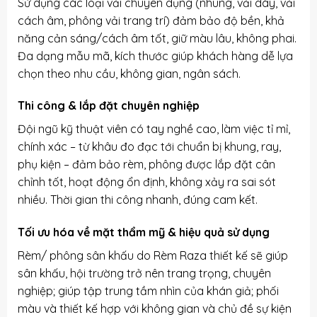
Sử dụng các loại vải chuyên dụng (nhung, vải dày, vải
cách âm, phông vải trang trí) đảm bảo độ bền, khả
năng cản sáng/cách âm tốt, giữ màu lâu, không phai.
Đa dạng mẫu mã, kích thước giúp khách hàng dễ lựa
chọn theo nhu cầu, không gian, ngân sách.
Thi công & lắp đặt chuyên nghiệp
Đội ngũ kỹ thuật viên có tay nghề cao, làm việc tỉ mỉ,
chính xác – từ khâu đo đạc tới chuẩn bị khung, ray,
phụ kiện – đảm bảo rèm, phông được lắp đặt cân
chỉnh tốt, hoạt động ổn định, không xảy ra sai sót
nhiều. Thời gian thi công nhanh, đúng cam kết.
Tối ưu hóa về mặt thẩm mỹ & hiệu quả sử dụng
Rèm/ phông sân khấu do Rèm Raza thiết kế sẽ giúp
sân khấu, hội trường trở nên trang trọng, chuyên
nghiệp; giúp tập trung tầm nhìn của khán giả; phối
màu và thiết kế hợp với không gian và chủ đề sự kiện