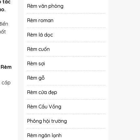
ó tác
Rèm văn phòng
áo.
Rèm roman
điển
hất
Rèm lá dọc
Rèm cuốn
Rèm sợi
.
Rèm
Rèm gỗ
g cấp
Rèm cửa đẹp
Rèm Cầu Vồng
Phông hội trường
Rèm ngăn lạnh