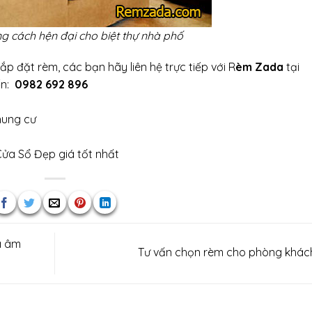
 cách hện đại cho biệt thự nhà phố
lắp đặt rèm
, các bạn hãy liên hệ trực tiếp với R
èm Zada
tại
ến:
0982 692 896
hung cư
ửa Sổ Đẹp
giá tốt nhất
a âm
Tư vấn chọn rèm cho phòng khá