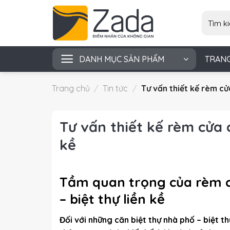
Skip
Tìm
to
kiếm:
content
DANH MỤC SẢN PHẨM
TRAN
Trang chủ
/
Tin tức
/
Tư vấn thiết kế rèm cửa
Tư vấn thiết kế rèm cửa c
kề
Tầm quan trọng của rèm c
– biệt thự liền kề
Đối với những căn biệt thự nhà phố – biệt th