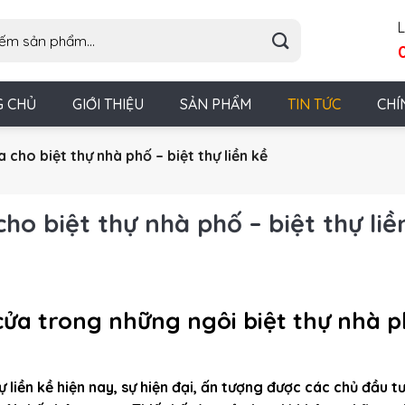
L
G CHỦ
GIỚI THIỆU
SẢN PHẨM
TIN TỨC
CHÍ
 cho biệt thự nhà phố – biệt thự liền kề
ho biệt thự nhà phố – biệt thự liề
ửa trong những ngôi biệt thự nhà 
ự liền kề hiện nay, sự hiện đại, ấn tượng được các chủ đầu t