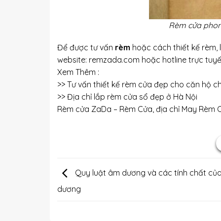
Rèm cửa phong
Để được tư vấn
rèm
hoặc cách thiết kế rèm,
website: remzada.com hoặc hotline trực tuy
Xem Thêm :
>>
Tư vấn thiết kế rèm cửa đẹp cho căn hộ c
>>
Địa chỉ lắp rèm cửa sổ đẹp ở Hà Nội
Rèm cửa ZaDa – Rèm Cửa, địa chỉ
May Rèm C
Quy luật âm dương và các tính chất củ
dương