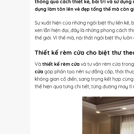
thông qua cách thiết kế, bài trí và sử dụng
dụng làm tôn lên vẻ đẹp tổng thế mà còn g
Sự xuất hiện của những ngôi biệt thự liền kề
xen lẫn hiện đại, đây là những phong cách th
thế giới. Vì thế mà, nội thất ngôi biệt thự luô
Thiết kế rèm cửa cho biệt thư th
Và
thiết kế rèm cửa
và tư vấn rèm cửa trong
cửa
góp phần tạo nên sự đẳng cấp, thời thượ
không gian cổ điển, sang trọng kết hợp cùng 
thể hiện qua từng chi tiết, từng đường may tỉ