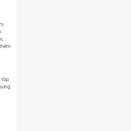
ểm
ó
ặc
 thêm
 tập
 sang