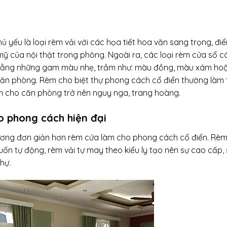
 yếu là loại rèm vải với các họa tiết hoa văn sang trọng, đi
mỹ của nội thật trong phòng. Ngoài ra,
các loại rèm cửa sổ
c
u bằng những gam màu nhẹ, trầm như: màu đồng, màu xám ho
căn phòng. Rèm cho biệt thự phong cách cổ điển thường làm
 cho căn phòng trở nên nguy nga, trang hoàng.
o phong cách hiện đại
hương đơn giản hơn rèm cửa làm cho phong cách cổ điển. Rèm
ốn tự động, rèm vải tự may theo kiểu ly tạo nên sự cao cấp,
hự.