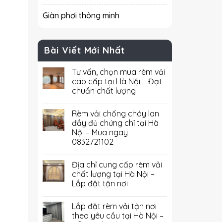
Giàn phơi thông minh
Bài Viết Mới Nhất
Tư vấn, chọn mua rèm vải
cao cấp tại Hà Nội – Đạt
chuẩn chất lượng
Rèm vải chống cháy lan
đầy đủ chứng chỉ tại Hà
Nội – Mua ngay
0832721102
Địa chỉ cung cấp rèm vải
chất lượng tại Hà Nội –
Lắp đặt tận nơi
Lắp đặt rèm vải tận nơi
theo yêu cầu tại Hà Nội –