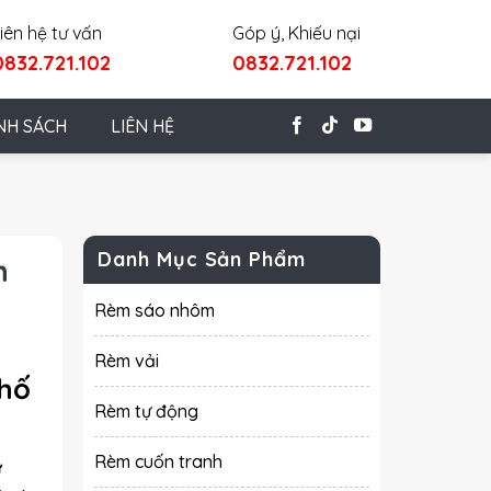
iên hệ tư vấn
Góp ý, Khiếu nại
0832.721.102
0832.721.102
NH SÁCH
LIÊN HỆ
Danh Mục Sản Phẩm
n
Rèm sáo nhôm
Rèm vải
phố
Rèm tự động
Rèm cuốn tranh
ư