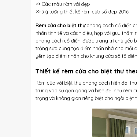
>>
Các mẫu rèm vải đẹp
>>
3 ý tưởng thiết kế rèm cửa sổ đẹp 2016
Rèm cửa cho biệt thự
phong cách cổ điển chủ
nhấn tinh tế và cách điệu, hợp với guu thẩm 
phong cách cổ điển, được trang trí chủ yế
trắng sữa cũng tạo điểm nhấn nhá cho mỗi 
yếm tạo điểm nhấn cho khung cửa sổ tô điểm
Thiết kế rèm cửa cho biệt thự the
Rèm cửa với biệt thự phong cách hiện đại t
trung vào sự gọn gàng và hiện đại như rèm cu
trọng và không gian riêng biệt cho ngôi biệt t