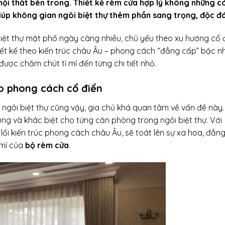
 nội thất bên trong. Thiết kế rèm cửa hợp lý không những c
iúp không gian ngôi biệt thự thêm phần sang trọng, độc đ
, biệt thự mặt phố ngày càng nhiều, chủ yếu theo xu hướng cổ 
iết kế theo kiến trúc châu Âu – phong cách “đẳng cấp” bậc n
n được chăm chút tỉ mỉ đến từng chi tiết nhỏ.
eo phong cách cổ điển
 ngôi biệt thự cũng vậy, gia chủ khá quan tâm về vấn đề này
ng và khác biệt cho từng căn phòng trong ngôi biệt thự. Với
lối kiến trúc phong cách châu Âu, sẽ toát lên sự xa hoa, đẳn
 mỉ của
bộ rèm cửa
.