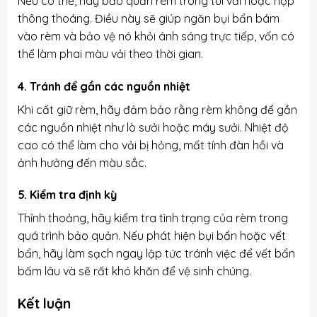
Nếu có thể, hãy bảo quản rèm trong túi vải hoặc hộp
thông thoáng. Điều này sẽ giúp ngăn bụi bẩn bám
vào rèm và bảo vệ nó khỏi ánh sáng trực tiếp, vốn có
thể làm phai màu vải theo thời gian.
4. Tránh để gần các nguồn nhiệt
Khi cất giữ rèm, hãy đảm bảo rằng rèm không để gần
các nguồn nhiệt như lò sưởi hoặc máy sưởi. Nhiệt độ
cao có thể làm cho vải bị hỏng, mất tính đàn hồi và
ảnh hưởng đến màu sắc.
5. Kiểm tra định kỳ
Thỉnh thoảng, hãy kiểm tra tình trạng của rèm trong
quá trình bảo quản. Nếu phát hiện bụi bẩn hoặc vết
bẩn, hãy làm sạch ngay lập tức tránh việc để vết bẩn
bấm lâu và sẽ rất khó khăn để vệ sinh chúng.
Kết luận