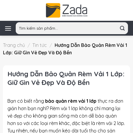
Skip
to
content
Tìm
kiếm:
Trang chủ
/
Tin tức
/
Hướng Dẫn Bảo Quản Rèm Vải 1
Lớp: Giữ Gìn Vẻ Đẹp Và Độ Bền
Hướng Dẫn Bảo Quản Rèm Vải 1 Lớp:
Giữ Gìn Vẻ Đẹp Và Độ Bền
Bạn có biết rằng
bảo quản rèm vải 1 lớp
thực ra đơn
giản hơn bạn nghĩ? Rèm vải 1 lớp không chỉ mang lại
vẻ đẹp cho không gian sống mà còn dễ bảo quản
hơn so với các loại rèm khác, đặc biệt là rèm vải 2 lớp.
Tuy nhiên, nếu bạn muốn kéo dài tuổi thọ cho sản