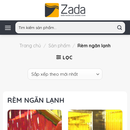
Skip
to
content
Tìm
kiếm:
Trang chủ
/
Sản phẩm
/
Rèm ngăn lạnh
LỌC
RÈM NGĂN LẠNH