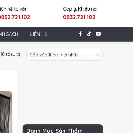
iên hệ tư vấn
Góp ý, Khiếu nại
0832.721.102
0832.721.102
NH SÁCH
LIÊN HỆ
18 results
Danh Mục Sản Phẩm