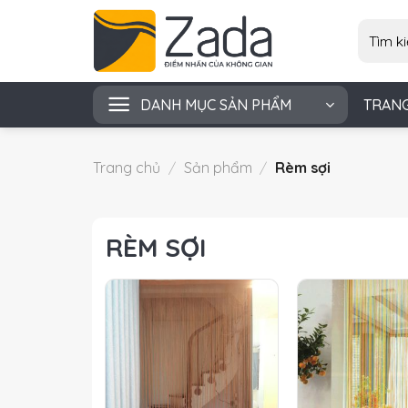
Skip
Tìm
to
kiếm:
content
DANH MỤC SẢN PHẨM
TRAN
Trang chủ
/
Sản phẩm
/
Rèm sợi
RÈM SỢI