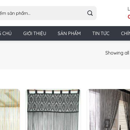
L
G CHỦ
GIỚI THIỆU
SẢN PHẨM
TIN TỨC
CHÍ
Showing all 