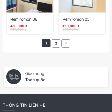
Rèm roman 06
Rèm roman 05
Giá
Giá
Giá
Giá
460,000
₫
450,000
₫
gốc
hiện
gốc
hiện
530,000
₫
560,000
₫
là:
tại
là:
tại
530,000 ₫.
là:
560,000 ₫.
là:
460,000 ₫.
450,000 ₫.
1
2
Giao hàng
Toàn quốc
THÔNG TIN LIÊN HỆ