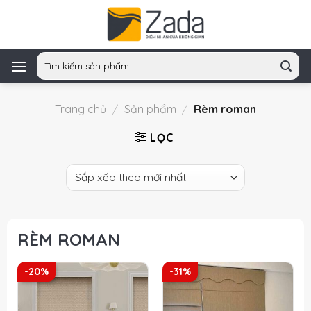
Skip
to
content
Tìm
kiếm:
Trang chủ
/
Sản phẩm
/
Rèm roman
LỌC
RÈM ROMAN
-20%
-31%