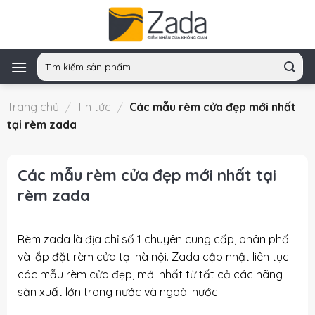
Skip
to
content
Tìm
kiếm:
Trang chủ
/
Tin tức
/
Các mẫu rèm cửa đẹp mới nhất
tại rèm zada
Các mẫu rèm cửa đẹp mới nhất tại
rèm zada
Rèm zada là địa chỉ số 1 chuyên cung cấp, phân phối
và lắp đặt rèm cửa tại hà nội. Zada cập nhật liên tục
các
mẫu rèm cửa đẹp
, mới nhất từ tất cả các hãng
sản xuất lớn trong nước và ngoài nước.