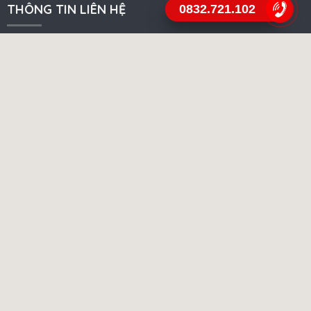
THÔNG TIN LIÊN HỆ
0832.721.102
Rèm Zada
Hotline:
0832.721.102
Địa chỉ:
106 D2 Tập Thể Giảng Võ, Ba Đình, TP. Hà Nội
Email:
remcuazada@gmail.com
CHÍNH SÁCH
Điều khoản và dịch vụ
Chính sách công ty
Hướng dẫn sử dụng
Phương thức thanh toán