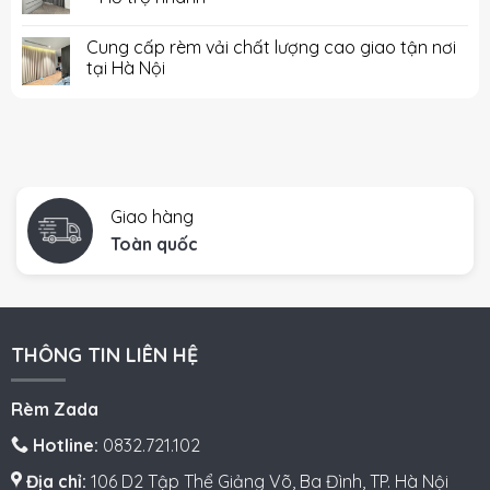
Cung cấp rèm vải chất lượng cao giao tận nơi
tại Hà Nội
Giao hàng
Toàn quốc
THÔNG TIN LIÊN HỆ
Rèm Zada
Hotline:
0832.721.102
Địa chỉ:
106 D2 Tập Thể Giảng Võ, Ba Đình, TP. Hà Nội