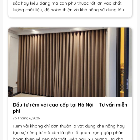
sắc hay kiểu dáng mà còn phụ thuộc rất lớn vào chất
lượng chất liệu, độ hoàn thiện và khả năng sử dụng lâu
dài. Bài viết sau [...]
Đầu tư rèm vải cao cấp tại Hà Nội – Tư vấn miễn
phí
25 Tháng 6, 2026
Rèm vải không chỉ đơn thuần là vật dụng che nắng hay
tạo sự riêng tư mà còn là yếu tố quan trọng góp phần
hoàn thiện vẻ đẹp nội thất. Hiện nay, xu hướng lựa chọn