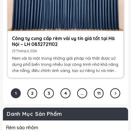
Công ty cung cấp rèm vải uy tín giá tốt tại Hà
Nội – LH 0832721102
23 Tháng 6, 2026
Rèm vải là một trong những giải pháp nội thất được sử
dụng phổ biến trong nhiều loại công trình nhờ khả năng
che nắng, điều chỉnh ánh sáng, tạo sự riêng tư và nâng
cao tính thẩm mỹ. Với [...]
1
2
3
4
…
11
Danh Mục Sản Phẩm
Rèm sáo nhôm