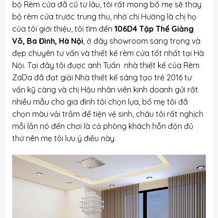
bộ Rèm cửa đã cũ từ lâu, tôi rất mong bố mẹ sẽ thay
bộ rèm cửa trước trung thu, nhờ chị Hường là chị họ
của tôi giới thiệu, tôi tìm đến
106D4 Tập Thể Giảng
Võ, Ba Đình, Hà Nội
, ở đây showroom sang trọng và
đẹp chuyên tư vấn và thiết kế rèm cửa tốt nhất tại Hà
Nội. Tại đây tôi được anh Tuấn nhà thiết kế của Rèm
ZaDa đã đạt giải Nhà thiết kế sáng tạo trẻ 2016 tư
vấn kỹ càng và chị Hậu nhân viên kinh doanh gửi rất
nhiều mẫu cho gia đình tôi chọn lựa, bố mẹ tôi đã
chọn màu vải trầm để tiện vệ sinh, cháu tôi rất nghịch
mỗi lần nó đến chơi là cả phòng khách hỗn độn đủ
thứ nên mẹ tôi lưu ý điều này.