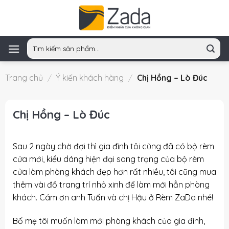
Skip
to
content
Tìm
kiếm:
Trang chủ
/
Ý kiến khách hàng
/
Chị Hồng – Lò Đúc
Chị Hồng – Lò Đúc
Sau 2 ngày chờ đợi thì gia đình tôi cũng đã có
bộ rèm
cửa
mới, kiểu dáng hiện đại sang trọng của bộ rèm
cửa làm phòng khách đẹp hơn rất nhiều, tôi cũng mua
thêm vài đồ trang trí nhỏ xinh để làm mới hẳn phòng
khách. Cám ơn anh Tuấn và chị Hậu ở Rèm ZaDa nhé!
Bố mẹ tôi muốn làm mới phòng khách của gia đình,