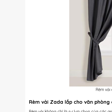
Rèm vải 
Rèm vải Zada lắp cho văn phòng 
Rèm vải không chỉ là sự lựa chọn của các gi