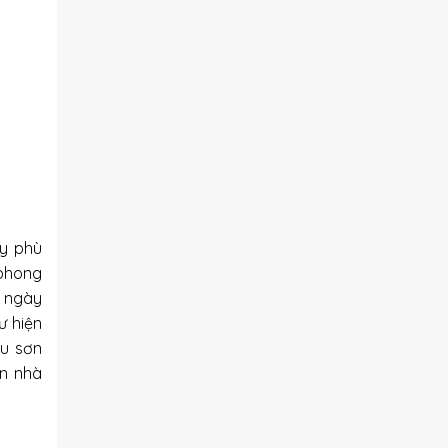
ày phù
 phong
a ngày
ư hiện
àu sơn
ăn nhà