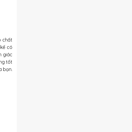
o chất
 kế có
m giác
ng tốt
a bạn.