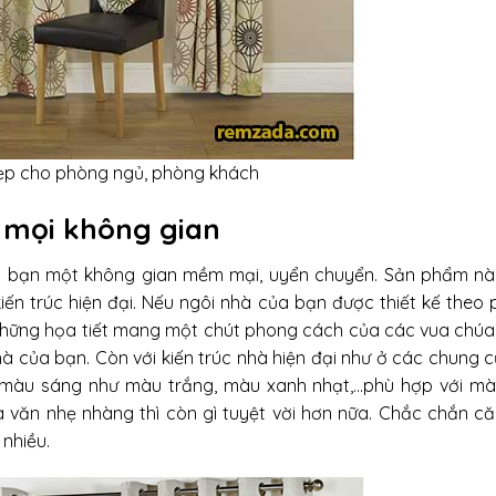
ẹp cho phòng ngủ, phòng khách
 mọi không gian
h bạn một không gian mềm mại, uyển chuyển. Sản phẩm n
kiến trúc hiện đại. Nếu ngôi nhà của bạn được thiết kế theo
 những họa tiết mang một chút phong cách của các vua chú
à của bạn. Còn với kiến trúc nhà hiện đại như ở các chung c
a màu sáng như màu trắng, màu xanh nhạt,…phù hợp với m
oa văn nhẹ nhàng thì còn gì tuyệt vời hơn nữa. Chắc chắn c
nhiều.