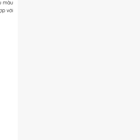
ều màu
ợp với