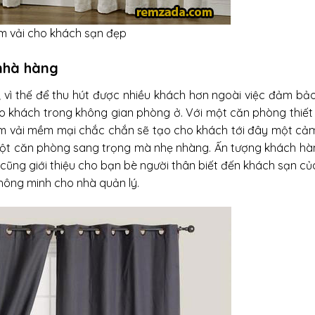
m vải cho khách sạn đẹp
nhà hàng
; vì thế để thu hút được nhiều khách hơn ngoài việc đảm bả
ho khách trong không gian phòng ở. Với một căn phòng thiết
èm vải mềm mại chắc chắn sẽ tạo cho khách tới đây một cả
g một căn phòng sang trọng mà nhẹ nhàng. Ấn tượng khách hà
ra cũng giới thiệu cho bạn bè người thân biết đến khách sạn củ
hông minh cho nhà quản lý.