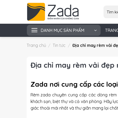
Skip
Tìm
to
kiếm:
content
DANH MỤC SẢN PHẨM
TRAN
Trang chủ
/
Tin tức
/
Địa chỉ may rèm vải đẹ
Địa chỉ may rèm vải đẹp 
Zada nơi cung cấp các loạ
Rèm zada chuyên cung cấp các dòng
rèm 
khách sạn, biệt thự và cả văn phòng. Hãy l
giác thoải mái nhất và thư giãn mang lại chấ