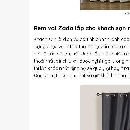
Rè
Rèm vải Zada lắp cho khách sạn 
Khách sạn là dịch vụ có tính cạnh tranh cao
lượng phục vụ tốt ra thì cần tạo ấn tượng c
một ô cửa sổ lớn, nếu được lắp một chiếc r
thoải mái, dễ chịu khi được nghỉ ngơi tron
thì lần khác nhất định họ sẽ quay lại hay ít 
Đây là một cách thu hút và giữ khách hàng t