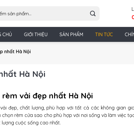
L
G CHỦ
GIỚI THIỆU
SẢN PHẨM
TIN TỨC
CHÍ
p nhất Hà Nội
nhất Hà Nội
i rèm vải đẹp nhất Hà Nội
vải đẹp
, chất lượng, phù hợp với tất cả các không gian gia
ựa chọn rèm cửa sao cho phù hợp với nơi sống và làm việc t
t lượng cuộc sống cao nhất.