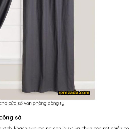
cho cửa sổ văn phòng công ty
công sở
a đình, khách sạn mà nó còn là sự lựa chọn của rất nhiều cô