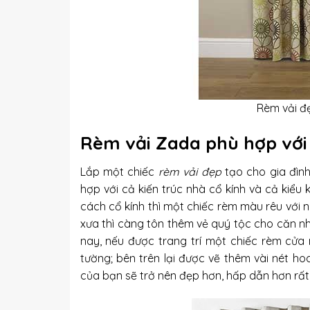
Rèm vải đ
Rèm vải Zada phù hợp với
Lắp một chiếc
rèm vải đẹp
tạo cho gia đìn
hợp với cả kiến trúc nhà cổ kính và cả kiểu 
cách cổ kính thì một chiếc rèm màu rêu với
xưa thì càng tôn thêm vẻ quý tộc cho căn nh
nay, nếu được trang trí một chiếc rèm cử
tường; bên trên lại được vẽ thêm vài nét h
của bạn sẽ trở nên đẹp hơn, hấp dẫn hơn rất 