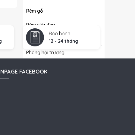
Rèm gỗ
Rèm cửa đẹp
Bảo hảnh
Rèm Cầu Vồng
g
12 - 24 tháng
Phông hội trường
Rèm ngăn lạnh
ANPAGE FACEBOOK
Giàn phơi thông minh
Bài Viết Mới Nhất
Tư vấn, chọn mua rèm vải
cao cấp tại Hà Nội – Đạt
chuẩn chất lượng