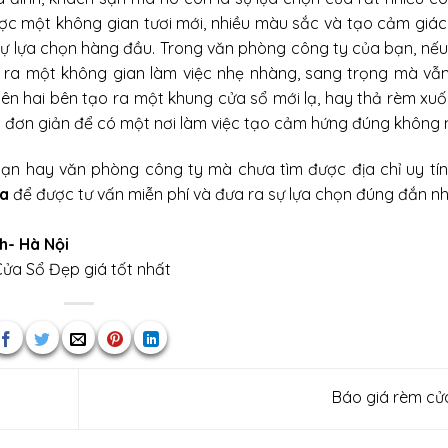
c một không gian tươi mới, nhiều màu sắc và tạo cảm giác
à sự lựa chọn hàng đầu. Trong văn phòng công ty của bạn, nế
ạo ra một không gian làm việc nhẹ nhàng, sang trọng mà v
lên hai bên tạo ra một khung cửa sổ mới lạ, hay thả rèm xu
 đơn giản để có một nơi làm việc tạo cảm hứng đúng không
sạn hay văn phòng công ty mà chưa tìm được địa chỉ uy tí
a
để được tư vấn miễn phí và đưa ra sự lựa chọn đúng đắn nh
h- Hà Nội
ửa Sổ Đẹp
giá tốt nhất
Báo giá rèm c