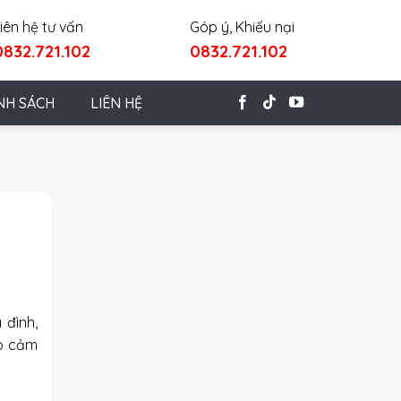
iên hệ tư vấn
Góp ý, Khiếu nại
0832.721.102
0832.721.102
NH SÁCH
LIÊN HỆ
 đình,
ạo cảm