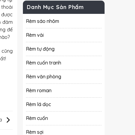
Danh Mục Sản Phẩm
 thoải
u được
Rèm sáo nhôm
ẫn đảm
ống để
Rèm vải
 nào?
Rèm tự động
n cũng
ất!
Rèm cuốn tranh
Rèm văn phòng
Rèm roman
Rèm lá dọc
Rèm cuốn
ửa
Rèm sợi