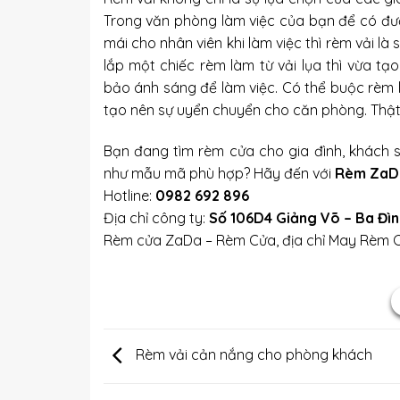
Trong văn phòng làm việc của bạn để có đượ
mái cho nhân viên khi làm việc thì rèm vải l
lắp một chiếc rèm làm từ vải lụa thì vừa t
bảo ánh sáng để làm việc. Có thể buộc rèm 
tạo nên sự uyển chuyển cho căn phòng. Thật
Bạn đang tìm rèm cửa cho gia đình, khách 
như mẫu mã phù hợp? Hãy đến với
Rèm ZaD
Hotline:
0982 692 896
Địa chỉ công ty:
Số 106D4 Giảng Võ – Ba Đìn
Rèm cửa ZaDa – Rèm Cửa, địa chỉ
May Rèm C
Rèm vải cản nắng cho phòng khách