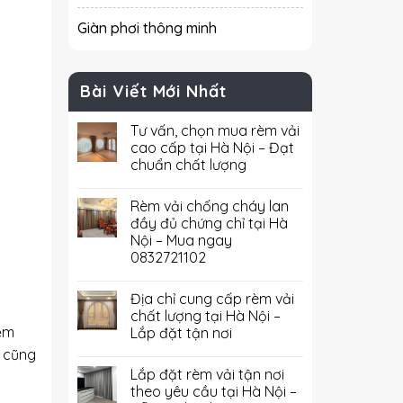
Giàn phơi thông minh
Bài Viết Mới Nhất
Tư vấn, chọn mua rèm vải
cao cấp tại Hà Nội – Đạt
chuẩn chất lượng
Rèm vải chống cháy lan
đầy đủ chứng chỉ tại Hà
Nội – Mua ngay
0832721102
Địa chỉ cung cấp rèm vải
chất lượng tại Hà Nội –
mềm
Lắp đặt tận nơi
g cũng
Lắp đặt rèm vải tận nơi
theo yêu cầu tại Hà Nội –