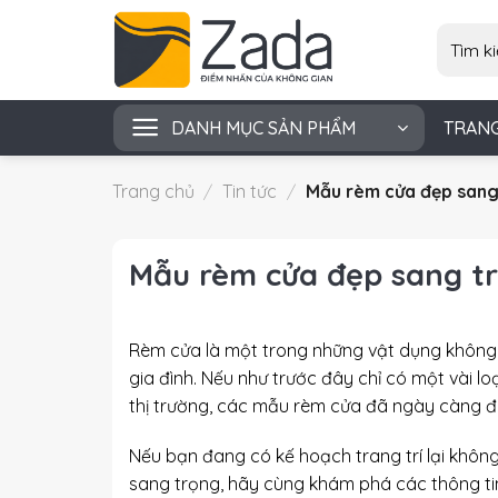
Skip
Tìm
to
kiếm:
content
DANH MỤC SẢN PHẨM
TRAN
Trang chủ
/
Tin tức
/
Mẫu rèm cửa đẹp sang 
Mẫu rèm cửa đẹp sang tr
Rèm cửa là một trong những vật dụng không t
gia đình. Nếu như trước đây chỉ có một vài lo
thị trường, các mẫu rèm cửa đã ngày càng 
Nếu bạn đang có kế hoạch trang trí lại khô
sang trọng, hãy cùng khám phá các thông ti