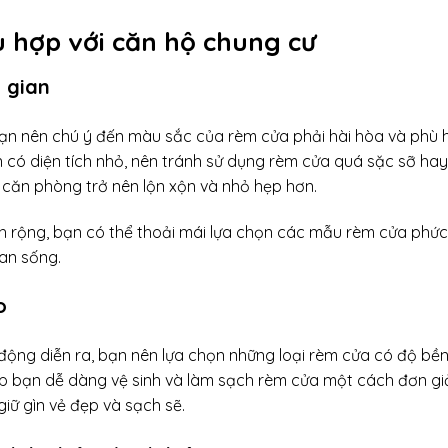
 hợp với căn hộ chung cư
 gian
bạn nên chú ý đến màu sắc của rèm cửa phải hài hòa và phù 
 có diện tích nhỏ, nên tránh sử dụng rèm cửa quá sặc sỡ hay
 căn phòng trở nên lộn xộn và nhỏ hẹp hơn.
h rộng, bạn có thể thoải mái lựa chọn các mẫu rèm cửa phức
an sống.
o
động diễn ra, bạn nên lựa chọn những loại rèm cửa có độ bề
úp bạn dễ dàng vệ sinh và làm sạch rèm cửa một cách đơn gi
iữ gìn vẻ đẹp và sạch sẽ.