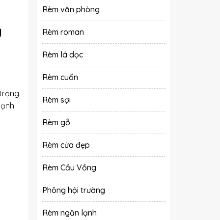
Rèm văn phòng
g
Rèm roman
Rèm lá dọc
Rèm cuốn
trọng.
Rèm sợi
cạnh
Rèm gỗ
Rèm cửa đẹp
Rèm Cầu Vồng
Phông hội trường
Rèm ngăn lạnh