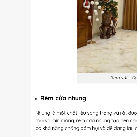
Rèm vải – Gợ
Rèm cửa nhung
Nhung là một chất liệu sang trọng và rất đượ
mại và mịn màng, rèm cửa nhung tạo nên cảm
có khả năng chống bám bụi và dễ dàng lau ch