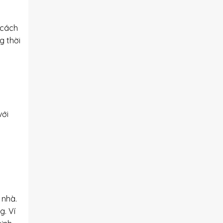
 cách
g thời
t
với
 nhà.
. Ví