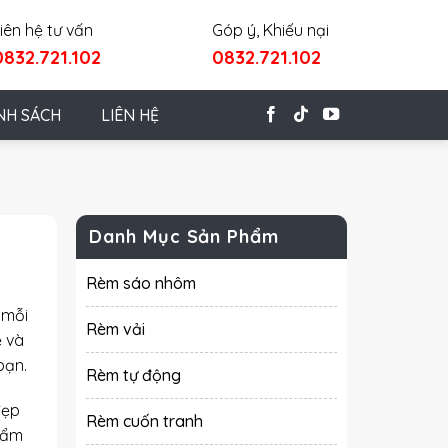
iên hệ tư vấn
Góp ý, Khiếu nại
0832.721.102
0832.721.102
NH SÁCH
LIÊN HỆ
Danh Mục Sản Phẩm
Rèm sáo nhôm
 mỗi
Rèm vải
ệ và
bạn.
Rèm tự động
đẹp
Rèm cuốn tranh
hẩm