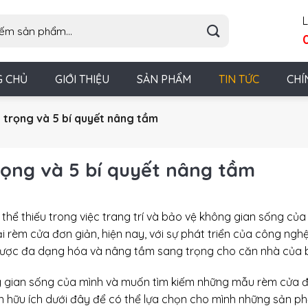
L
G CHỦ
GIỚI THIỆU
SẢN PHẨM
TIN TỨC
CHÍ
trọng và 5 bí quyết nâng tầm
ọng và 5 bí quyết nâng tầm
hể thiếu trong việc trang trí và bảo vệ không gian sống của
ại rèm cửa đơn giản, hiện nay, với sự phát triển của công ngh
được đa dạng hóa và nâng tầm sang trọng cho căn nhà của 
ng gian sống của mình và muốn tìm kiếm những mẫu rèm cửa 
n hữu ích dưới đây để có thể lựa chọn cho mình những sản p