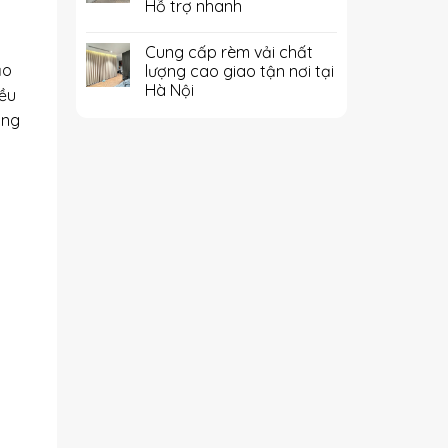
Hỗ trợ nhanh
Cung cấp rèm vải chất
ạo
lượng cao giao tận nơi tại
Hà Nội
iều
ông