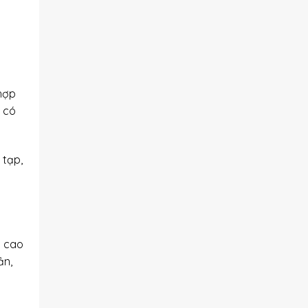
hợp
 có
 tạp,
n cao
ản,