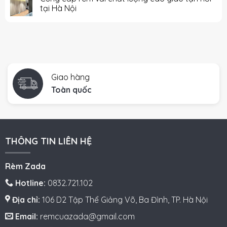
tại Hà Nội
Giao hàng
Toàn quốc
THÔNG TIN LIÊN HỆ
Rèm Zada
Hotline:
0832.721.102
Địa chỉ:
106 D2 Tập Thể Giảng Võ, Ba Đình, TP. Hà Nội
Email:
remcuazada@gmail.com