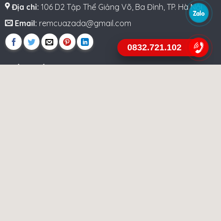
Địa chỉ:
106 D2 Tập Thể Giảng Võ, Ba Đình, TP. Hà Nội
Email:
remcuazada@gmail.com
0832.721.102
CHÍNH SÁCH
Điều khoản và dịch vụ
Chính sách công ty
Hướng dẫn sử dụng
Phương thức thanh toán
FANPAGE FACEBOOK