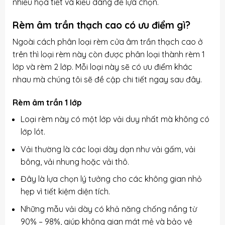
nhiều họa tiết và kiểu dáng để lựa chọn.
Rèm âm trần thạch cao có ưu điểm gì?
Ngoài cách phân loại rèm cửa âm trần thạch cao ở
trên thì loại rèm này còn được phân loại thành rèm 1
lớp và rèm 2 lớp. Mỗi loại này sẽ có ưu điểm khác
nhau mà chúng tôi sẽ đề cập chi tiết ngay sau đây.
Rèm âm trần 1 lớp
Loại rèm này có một lớp vải duy nhất mà không có
lớp lót.
Vải thường là các loại dày dạn như vải gấm, vải
bông, vải nhung hoặc vải thô.
Đây là lựa chọn lý tưởng cho các không gian nhỏ
hẹp vì tiết kiệm diện tích.
Những mẫu vải dày có khả năng chống nắng từ
90% – 98%, giúp không gian mát mẻ và bảo vệ