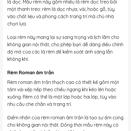
lá dọc. Mẫu rèm này gồm nhiều lá rèm dọc treo bởi
một thanh treo: rèm lá dọc nhựa, vải, hoặc gỗ, tùy
vào chất liệu và phong cách trang trí mà chủ nhà
chọn lựa.
Loại rèm này mang lại sự sang trọng và lịch lãm cho
không gian nội thất, cho phép bạn dễ dàng điều chỉnh
độ mở của các lá rèm để kiểm soát ánh sáng lẫn
không khí.
Rèm Roman âm trần
Rèm roman âm trần thạch cao có thiết kế gồm một
tấm vải xếp nếp theo chiều ngang khi kéo lên hoặc
xuống. Rèm có thể là một lớp hoặc hai lớp, tùy vào
nhu cầu che chắn và trang trí.
Điểm nhấn của rèm roman âm trần là tạo sự ấm cúng
cho không gian nội thất. Đồng thời mẫu rèm này có