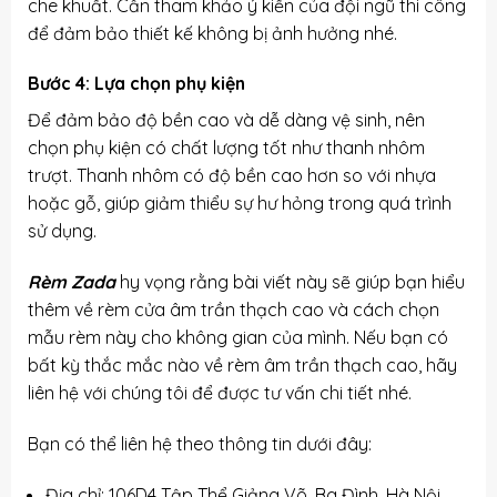
che khuất. Cần tham khảo ý kiến của đội ngũ thi công
để đảm bảo thiết kế không bị ảnh hưởng nhé.
Bước 4: Lựa chọn phụ kiện
Để đảm bảo độ bền cao và dễ dàng vệ sinh, nên
chọn phụ kiện có chất lượng tốt như thanh nhôm
trượt. Thanh nhôm có độ bền cao hơn so với nhựa
hoặc gỗ, giúp giảm thiểu sự hư hỏng trong quá trình
sử dụng.
Rèm Zada
hy vọng rằng bài viết này sẽ giúp bạn hiểu
thêm về rèm cửa âm trần thạch cao và cách chọn
mẫu rèm này cho không gian của mình. Nếu bạn có
bất kỳ thắc mắc nào về rèm âm trần thạch cao, hãy
liên hệ với chúng tôi để được tư vấn chi tiết nhé.
Bạn có thể liên hệ theo thông tin dưới đây:
Địa chỉ: 106D4 Tập Thể Giảng Võ, Ba Đình, Hà Nội