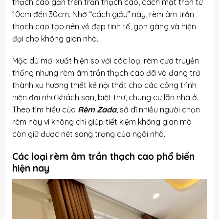
thạch cao gắn trên trần thạch cao, cách mặt trần từ
10cm đến 30cm. Nhờ “cách giấu” này, rèm âm trần
thạch cao tạo nên vẻ đẹp tinh tế, gọn gàng và hiện
đại cho không gian nhà.
Mặc dù mới xuất hiện so với các loại rèm cửa truyền
thống nhưng rèm âm trần thạch cao đã và đang trở
thành xu hướng thiết kế nội thất cho các công trình
hiện đại như khách sạn, biệt thự, chung cư lẫn nhà ở.
Theo tìm hiểu của
Rèm Zada
, sở dĩ nhiều người chọn
rèm này vì không chỉ giúp tiết kiệm không gian mà
còn giữ được nét sang trọng của ngôi nhà.
Các loại rèm âm trần thạch cao phổ biến
hiện nay