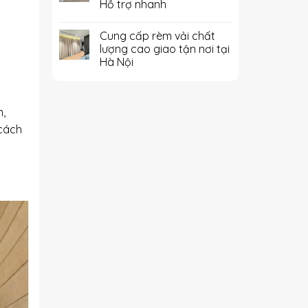
Hỗ trợ nhanh
Cung cấp rèm vải chất
lượng cao giao tận nơi tại
Hà Nội
,
 cách