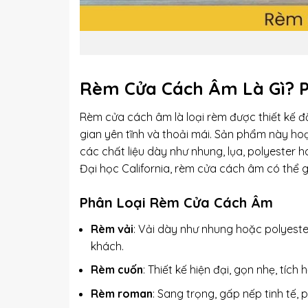
Rèm Cửa Cách Âm Là Gì? 
Rèm cửa cách âm là loại rèm được thiết kế đặ
gian yên tĩnh và thoải mái. Sản phẩm này ho
các chất liệu dày như nhung, lụa, polyester 
Đại học California, rèm cửa cách âm có thể gi
Phân Loại Rèm Cửa Cách Âm
Rèm vải
: Vải dày như nhung hoặc polyest
khách.
Rèm cuốn
: Thiết kế hiện đại, gọn nhẹ, tíc
Rèm roman
: Sang trọng, gấp nếp tinh tế,