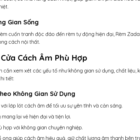
iệt.
ng Gian Sống
rèm cuốn tranh độc đáo đến rèm tự động hiện đại, Rèm Zada
ng cách nội thất.
 Cửa Cách Âm Phù Hợp
ần xem xét các yếu tố như không gian sử dụng, chất liệu, k
i tiết:
Theo Không Gian Sử Dụng
ới lớp lót cách âm để tối ưu sự yên tĩnh và cản sáng.
ang lại vẻ hiện đại và tiện lợi.
ù hợp với không gian chuyên nghiệp.
ổ ong giúp cách âm hiệu quả, giữ chất lượng âm thanh bên tr