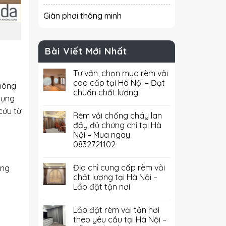
Giàn phơi thông minh
Bài Viết Mới Nhất
Tư vấn, chọn mua rèm vải
cao cấp tại Hà Nội – Đạt
không
chuẩn chất lượng
dụng
cứu từ
Rèm vải chống cháy lan
đầy đủ chứng chỉ tại Hà
Nội – Mua ngay
0832721102
Địa chỉ cung cấp rèm vải
òng
chất lượng tại Hà Nội –
Lắp đặt tận nơi
Lắp đặt rèm vải tận nơi
theo yêu cầu tại Hà Nội –