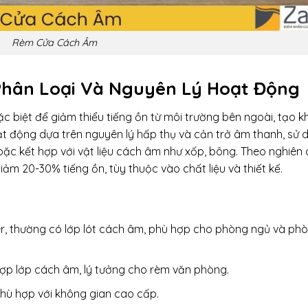
Rèm Cửa Cách Âm
Phân Loại Và Nguyên Lý Hoạt Động
c biệt để giảm thiểu tiếng ồn từ môi trường bên ngoài, tạo 
ạt động dựa trên nguyên lý hấp thụ và cản trở âm thanh, sử 
hoặc kết hợp với vật liệu cách âm như xốp, bông. Theo nghiên 
ảm 20-30% tiếng ồn, tùy thuộc vào chất liệu và thiết kế.
er, thường có lớp lót cách âm, phù hợp cho phòng ngủ và ph
h hợp lớp cách âm, lý tưởng cho rèm văn phòng.
 phù hợp với không gian cao cấp.