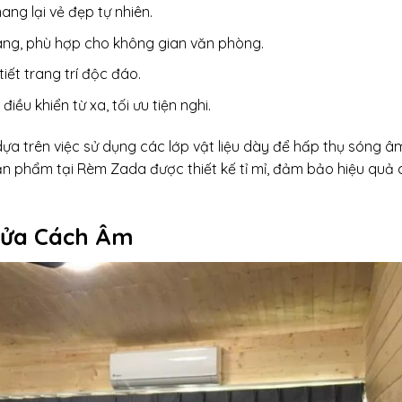
ang lại vẻ đẹp tự nhiên.
 sáng, phù hợp cho không gian văn phòng.
iết trang trí độc đáo.
điều khiển từ xa, tối ưu tiện nghi.
 trên việc sử dụng các lớp vật liệu dày để hấp thụ sóng âm
 phẩm tại Rèm Zada được thiết kế tỉ mỉ, đảm bảo hiệu quả
Cửa Cách Âm