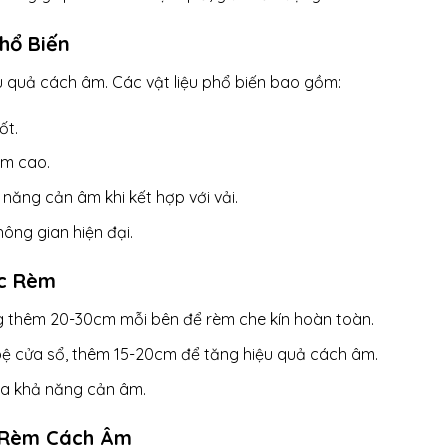
hổ Biến
ệu quả cách âm. Các vật liệu phổ biến bao gồm:
ốt.
âm cao.
năng cản âm khi kết hợp với vải.
hông gian hiện đại.
ớc Rèm
g thêm 20-30cm mỗi bên để rèm che kín hoàn toàn.
bệ cửa sổ, thêm 15-20cm để tăng hiệu quả cách âm.
óa khả năng cản âm.
 Rèm Cách Âm