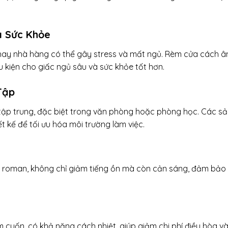
à Sức Khỏe
 hay nhà hàng có thể gây stress và mất ngủ. Rèm cửa cách 
 kiện cho giấc ngủ sâu và sức khỏe tốt hơn.
Tập
tập trung, đặc biệt trong văn phòng hoặc phòng học. Các sả
kế để tối ưu hóa môi trường làm việc.
m roman, không chỉ giảm tiếng ồn mà còn cản sáng, đảm bảo
cuốn, có khả năng cách nhiệt, giúp giảm chi phí điều hòa và