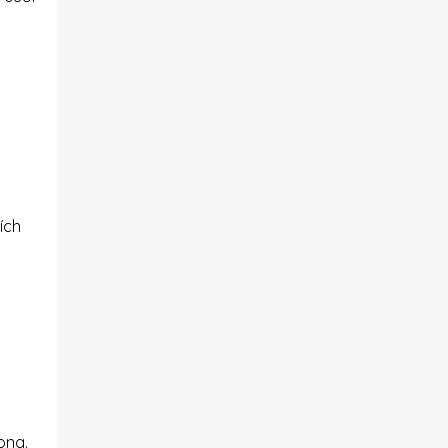
ích
ong.