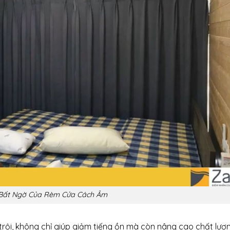
h Bất Ngờ Của Rèm Cửa Cách Âm
trội, không chỉ giúp giảm tiếng ồn mà còn nâng cao chất lượ