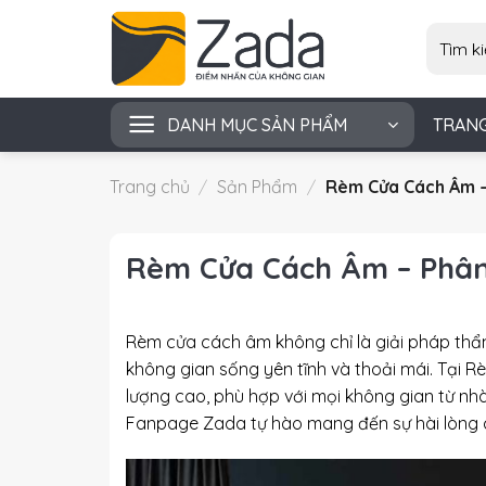
Skip
Tìm
to
kiếm:
content
DANH MỤC SẢN PHẨM
TRAN
Trang chủ
/
Sản Phẩm
/
Rèm Cửa Cách Âm – P
Rèm Cửa Cách Âm – Phân l
Rèm cửa cách âm không chỉ là giải pháp thẩm
không gian sống yên tĩnh và thoải mái. Tại
Rè
lượng cao, phù hợp với mọi không gian từ nh
Fanpage Zada
tự hào mang đến sự hài lòng