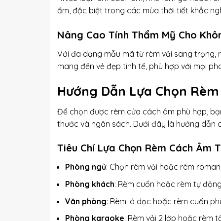
ấm, đặc biệt trong các mùa thời tiết khắc ngh
Nâng Cao Tính Thẩm Mỹ Cho Khô
Với đa dạng mẫu mã từ rèm vải sang trọng, 
mang đến vẻ đẹp tinh tế, phù hợp với mọi pho
Hướng Dẫn Lựa Chọn Rèm
Để chọn được rèm cửa cách âm phù hợp, bạn c
thước và ngân sách. Dưới đây là hướng dẫn ch
Tiêu Chí Lựa Chọn Rèm Cách Âm 
Phòng ngủ
: Chọn rèm vải hoặc rèm roman v
Phòng khách
: Rèm cuốn hoặc rèm tự động m
Văn phòng
: Rèm lá dọc hoặc rèm cuốn ph
Phòng karaoke
: Rèm vải 2 lớp hoặc rèm t