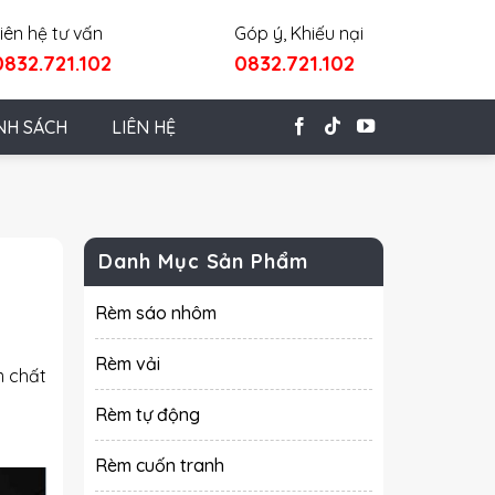
iên hệ tư vấn
Góp ý, Khiếu nại
0832.721.102
0832.721.102
NH SÁCH
LIÊN HỆ
Danh Mục Sản Phẩm
Rèm sáo nhôm
Rèm vải
m
chất
Rèm tự động
Rèm cuốn tranh