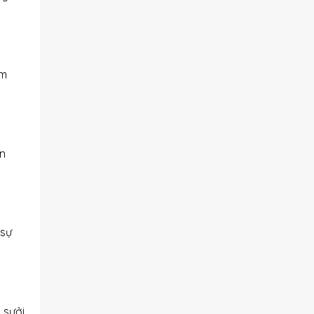
âm
n
 sự
 sưởi