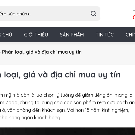
L
G CHỦ
GIỚI THIỆU
SẢN PHẨM
TIN TỨC
CHÍ
hân loại, giá và địa chỉ mua uy tín
oại, giá và địa chỉ mua uy tín
 mỹ mà còn là lựa chọn lý tưởng để giảm tiếng ồn, mang lại
m Zada
, chúng tôi cung cấp các sản phẩm
rèm cửa cách â
à ở, văn phòng đến khách sạn. Với hơn 15 năm kinh nghiệm,
 cho hàng ngàn khách hàng.