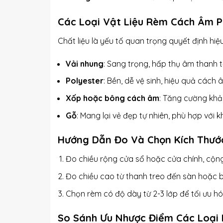
Các Loại Vật Liệu Rèm Cách Âm P
Chất liệu là yếu tố quan trọng quyết định hi
Vải nhung
: Sang trọng, hấp thụ âm thanh t
Polyester
: Bền, dễ vệ sinh, hiệu quả cách 
Xốp hoặc bông cách âm
: Tăng cường khả 
Gỗ
: Mang lại vẻ đẹp tự nhiên, phù hợp với k
Hướng Dẫn Đo Và Chọn Kích Thư
Đo chiều rộng cửa sổ hoặc cửa chính, cộn
Đo chiều cao từ thanh treo đến sàn hoặc 
Chọn rèm có độ dày từ 2-3 lớp để tối ưu h
So Sánh Ưu Nhược Điểm Các Loại