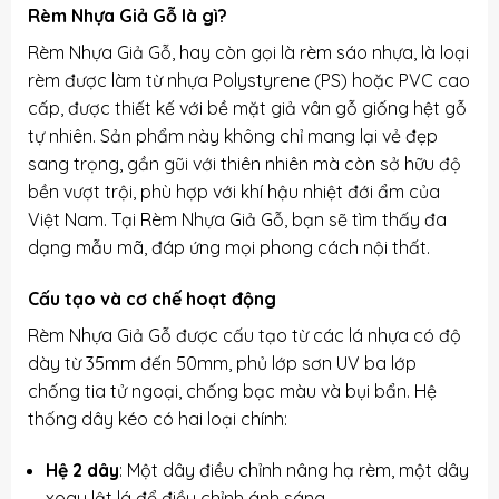
Rèm Nhựa Giả Gỗ là gì?
Rèm Nhựa Giả Gỗ, hay còn gọi là rèm sáo nhựa, là loại
rèm được làm từ nhựa Polystyrene (PS) hoặc PVC cao
cấp, được thiết kế với bề mặt giả vân gỗ giống hệt gỗ
tự nhiên. Sản phẩm này không chỉ mang lại vẻ đẹp
sang trọng, gần gũi với thiên nhiên mà còn sở hữu độ
bền vượt trội, phù hợp với khí hậu nhiệt đới ẩm của
Việt Nam. Tại
Rèm Nhựa Giả Gỗ
, bạn sẽ tìm thấy đa
dạng mẫu mã, đáp ứng mọi phong cách nội thất.
Cấu tạo và cơ chế hoạt động
Rèm Nhựa Giả Gỗ được cấu tạo từ các lá nhựa có độ
dày từ 35mm đến 50mm, phủ lớp sơn UV ba lớp
chống tia tử ngoại, chống bạc màu và bụi bẩn. Hệ
thống dây kéo có hai loại chính:
Hệ 2 dây
: Một dây điều chỉnh nâng hạ rèm, một dây
xoay lật lá để điều chỉnh ánh sáng.