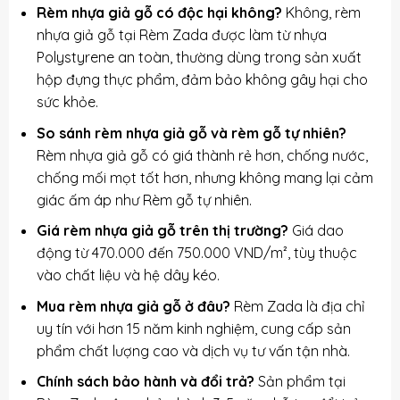
Rèm nhựa giả gỗ có độc hại không?
Không, rèm
nhựa giả gỗ tại Rèm Zada được làm từ nhựa
Polystyrene an toàn, thường dùng trong sản xuất
hộp đựng thực phẩm, đảm bảo không gây hại cho
sức khỏe.
So sánh rèm nhựa giả gỗ và rèm gỗ tự nhiên?
Rèm nhựa giả gỗ có giá thành rẻ hơn, chống nước,
chống mối mọt tốt hơn, nhưng không mang lại cảm
giác ấm áp như
Rèm gỗ
tự nhiên.
Giá rèm nhựa giả gỗ trên thị trường?
Giá dao
động từ 470.000 đến 750.000 VND/m², tùy thuộc
vào chất liệu và hệ dây kéo.
Mua rèm nhựa giả gỗ ở đâu?
Rèm Zada là địa chỉ
uy tín với hơn 15 năm kinh nghiệm, cung cấp sản
phẩm chất lượng cao và dịch vụ tư vấn tận nhà.
Chính sách bảo hành và đổi trả?
Sản phẩm tại