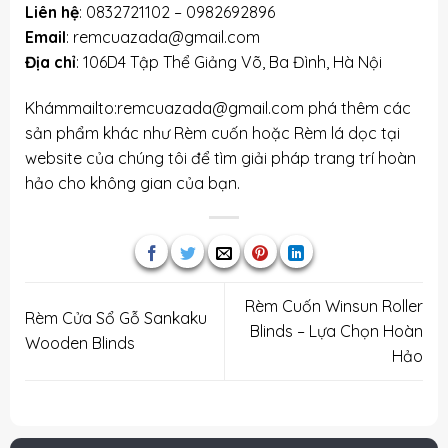
Liên hệ
:
0832721102
–
0982692896
Email
:
remcuazada@gmail.com
Địa chỉ
: 106D4 Tập Thể Giảng Võ, Ba Đình, Hà Nội
Khámmailto:remcuazada@gmail.com phá thêm các
sản phẩm khác như
Rèm cuốn
hoặc
Rèm lá dọc
tại
website của chúng tôi để tìm giải pháp trang trí hoàn
hảo cho không gian của bạn.
Rèm Cuốn Winsun Roller
Rèm Cửa Sổ Gỗ Sankaku
Blinds – Lựa Chọn Hoàn
Wooden Blinds
Hảo