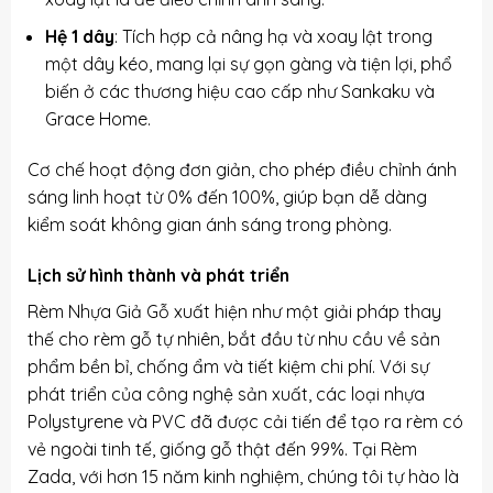
Hệ 1 dây
: Tích hợp cả nâng hạ và xoay lật trong
một dây kéo, mang lại sự gọn gàng và tiện lợi, phổ
biến ở các thương hiệu cao cấp như Sankaku và
Grace Home.
Cơ chế hoạt động đơn giản, cho phép điều chỉnh ánh
sáng linh hoạt từ 0% đến 100%, giúp bạn dễ dàng
kiểm soát không gian ánh sáng trong phòng.
Lịch sử hình thành và phát triển
Rèm Nhựa Giả Gỗ xuất hiện như một giải pháp thay
thế cho rèm gỗ tự nhiên, bắt đầu từ nhu cầu về sản
phẩm bền bỉ, chống ẩm và tiết kiệm chi phí. Với sự
phát triển của công nghệ sản xuất, các loại nhựa
Polystyrene và PVC đã được cải tiến để tạo ra rèm có
vẻ ngoài tinh tế, giống gỗ thật đến 99%. Tại Rèm
Zada, với hơn 15 năm kinh nghiệm, chúng tôi tự hào là