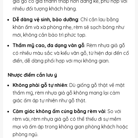
giả gỗ có giá thành thấp hơn đáng kể, phù hợp với
nhiều đối tượng khách hàng.
Dễ dàng vệ sinh, bảo dưỡng
: Chỉ cần lau bằng
khăn ẩm và xà phòng nhẹ, rèm sẽ sạch bóng như
mới, không cần bảo trì phức tạp.
Thẩm mỹ cao, đa dạng vân gỗ
: Rèm nhựa giả gỗ
có nhiều màu sắc và kiểu vân gỗ, từ hiện đại đến cổ
điển, dễ dàng phối hợp với mọi không gian.
Nhược điểm cần lưu ý
Không phải gỗ tự nhiên
: Dù giống gỗ thật về mặt
thẩm mỹ, rèm nhựa giả gỗ không mang lại cảm
giác ấm áp tự nhiên như gỗ thật.
Cảm giác không ấm cúng bằng rèm vải
: So với
rèm vải, rèm nhựa giả gỗ có thể thiếu đi sự mềm
mại và ấm áp trong không gian phòng khách hoặc
phòng ngủ.