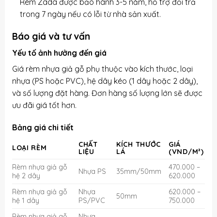
Rèm Zada được bảo hành 3-5 năm, hỗ trợ đổi trả
trong 7 ngày nếu có lỗi từ nhà sản xuất.
Báo giá và tư vấn
Yếu tố ảnh hưởng đến giá
Giá rèm nhựa giả gỗ phụ thuộc vào kích thước, loại
nhựa (PS hoặc PVC), hệ dây kéo (1 dây hoặc 2 dây),
và số lượng đặt hàng. Đơn hàng số lượng lớn sẽ được
ưu đãi giá tốt hơn.
Bảng giá chi tiết
CHẤT
KÍCH THƯỚC
GIÁ
LOẠI RÈM
LIỆU
LÁ
(VND/M²)
Rèm nhựa giả gỗ
470.000 –
Nhựa PS
35mm/50mm
hệ 2 dây
620.000
Rèm nhựa giả gỗ
Nhựa
620.000 –
50mm
hệ 1 dây
PS/PVC
750.000
Rèm nhựa giả gỗ
Nhựa