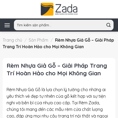
Skip
to
content
Tìm
kiếm:
Trang chủ
/
Sản Phẩm
/
Rèm Nhựa Giả Gỗ – Giải Pháp
Trang Trí Hoàn Hảo cho Mọi Không Gian
Rèm Nhựa Giả Gỗ – Giải Pháp Trang
Trí Hoàn Hảo cho Mọi Không Gian
Rèm Nhựa Giả Gỗ là lựa chọn lý tưởng cho những ai
yêu thích vẻ đẹp tự nhiên của gỗ kết hợp với sự tiện
nghi và bền bỉ của nhựa cao cấp. Tại
Rèm Zada
,
chúng tôi mang đến các mẫu rèm cửa chất lượng
cao, đáp ứng mọi nhu cầu trang trí nội thất và ngoại