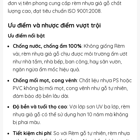
đơn vị tiên phong cung cấp rèm nhựa giả gỗ chất
lượng cao, đạt tiêu chuẩn ISO 9001:2008.
Ưu điểm và nhược điểm vượt trội
Ưu điểm nổi bật
Chống nước, chống ẩm 100%
: Không giống
Rèm
vải
, rèm nhựa giả gỗ chịu được môi trường ẩm ướt
như nhà tắm, nhà bếp, ban công, hay sân vườn,
ngăn ngừa ẩm mốc hiệu quả.
Chống mối mọt, cong vênh
: Chất liệu nhựa PS hoặc
PVC không bị mối mọt, cong vênh như gỗ tự nhiên,
đảm bảo độ bền lâu dài.
Độ bền và tuổi thọ cao
: Với lớp sơn UV ba lớp, rèm
nhựa giả gỗ có thể sử dụng hơn 10 năm mà không
bị phai màu.
Tiết kiệm chi phí
: So với
Rèm gỗ
tự nhiên, rèm nhựa