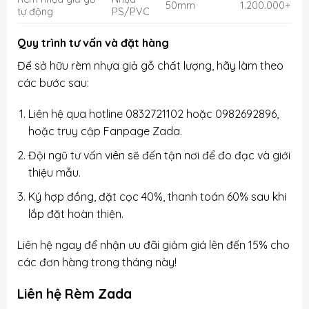
50mm
1.200.000+
tự động
PS/PVC
Quy trình tư vấn và đặt hàng
Để sở hữu rèm nhựa giả gỗ chất lượng, hãy làm theo
các bước sau:
Liên hệ qua hotline 0832721102 hoặc 0982692896,
hoặc truy cập
Fanpage Zada
.
Đội ngũ tư vấn viên sẽ đến tận nơi để đo đạc và giới
thiệu mẫu.
Ký hợp đồng, đặt cọc 40%, thanh toán 60% sau khi
lắp đặt hoàn thiện.
Liên hệ ngay để nhận ưu đãi giảm giá lên đến 15% cho
các đơn hàng trong tháng này!
Liên hệ Rèm Zada