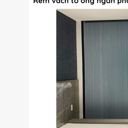
Rèm vách tổ ong ngăn phò