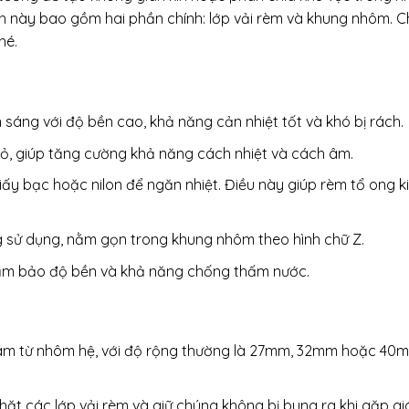
này bao gồm hai phần chính: lớp vải rèm và khung nhôm. Chi
hé.
 sáng với độ bền cao, khả năng cản nhiệt tốt và khó bị rách.
nhỏ, giúp tăng cường khả năng cách nhiệt và cách âm.
iấy bạc hoặc nilon để ngăn nhiệt. Điều này giúp rèm tổ ong k
g sử dụng, nằm gọn trong khung nhôm theo hình chữ Z.
ảm bảo độ bền và khả năng chống thấm nước.
àm từ nhôm hệ, với độ rộng thường là 27mm, 32mm hoặc 40
hặt các lớp vải rèm và giữ chúng không bị bung ra khi gặp gi