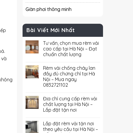
Giàn phơi thông minh
Bài Viết Mới Nhất
xếp
Tư vấn, chọn mua rèm vải
cao cấp tại Hà Nội – Đạt
uả.
chuẩn chất lượng
 và
Rèm vải chống cháy lan
đầy đủ chứng chỉ tại Hà
Nội – Mua ngay
 không
0832721102
Địa chỉ cung cấp rèm vải
chất lượng tại Hà Nội –
Lắp đặt tận nơi
Lắp đặt rèm vải tận nơi
theo yêu cầu tại Hà Nội –