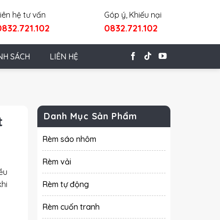
iên hệ tư vấn
Góp ý, Khiếu nại
0832.721.102
0832.721.102
NH SÁCH
LIÊN HỆ
Danh Mục Sản Phẩm
t
Rèm sáo nhôm
Rèm vải
ều
khi
Rèm tự động
Rèm cuốn tranh