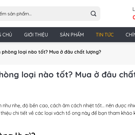
L
G CHỦ
GIỚI THIỆU
SẢN PHẨM
TIN TỨC
CHÍ
phòng loại nào tốt? Mua ở đâu chất lượng?
òng loại nào tốt? Mua ở đâu chấ
như nhẹ, độ bền cao, cách âm cách nhiệt tốt… nên được nhi
 thiệu chi tiết về các loại vách tổ ong này để bạn tham khảo 