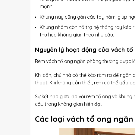
mạnh.
Khung này cũng gắn các tay nắm, giúp ngư
Khung nhôm còn hỗ trợ hệ thống ray kéo 
thu hẹp không gian theo nhu cầu.
Nguyên lý hoạt động của vách tổ
Rèm vách tổ ong ngăn phòng thường được lắp
Khi cần, chủ nhà có thể kéo rèm ra để ngăn c
thoát. Khi không cần thiết, rèm có thể gấp g
Sự kết hợp giữa lớp vải rèm tổ ong và khung
cầu trong không gian hiện đại.
Các loại vách tổ ong ngăn