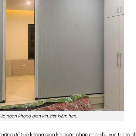
úp ngăn khong gian kín, tiết kiệm hơn.
 tưởng để tạo không gian kín hoặc phân chia khu vực trong 