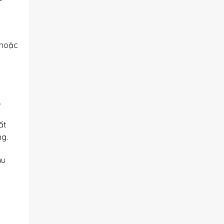
 hoặc
.
ất
ng.
hu