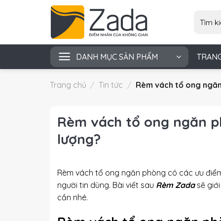
Skip
Tìm
to
kiếm:
content
DANH MỤC SẢN PHẨM
TRAN
Trang chủ
/
Tin tức
/
Rèm vách tổ ong ngăn 
Rèm vách tổ ong ngăn ph
lượng?
Rèm vách tổ ong ngăn phòng có các ưu điểm 
người tin dùng. Bài viết sau
Rèm Zada
sẽ giới
cần nhé.