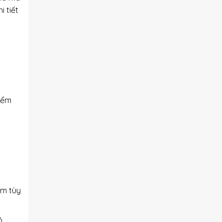
 tiết
iểm
mm tùy
ó