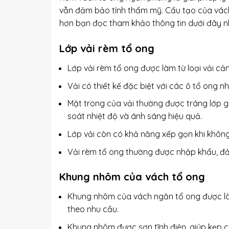
vẫn đảm bảo tính thẩm mỹ. Cấu tạo của vách 
hơn bạn đọc tham khảo thông tin dưới đây n
Lớp vải rèm tổ ong
Lớp vải rèm tổ ong được làm từ loại vải cản
Vải có thiết kế đặc biệt với các ô tổ ong 
Mặt trong của vải thường được tráng lớp g
soát nhiệt độ và ánh sáng hiệu quả.
Lớp vải còn có khả năng xếp gọn khi khôn
Vải rèm tổ ong thường được nhập khẩu, đ
Khung nhôm của vách tổ ong
Khung nhôm của vách ngăn tổ ong được l
theo nhu cầu.
Khung nhôm được sơn tĩnh điện, giúp kẹp c