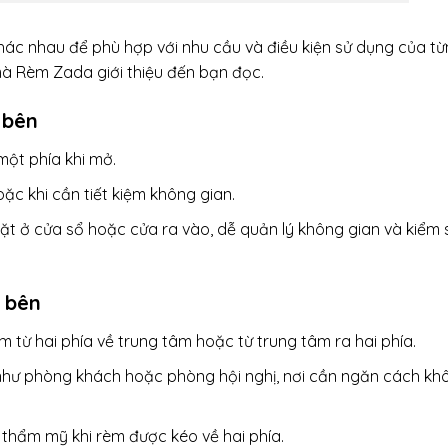
ác nhau để phù hợp với nhu cầu và điều kiện sử dụng của t
 mà Rèm Zada giới thiệu đến bạn đọc.
 bên
một phía khi mở.
c khi cần tiết kiệm không gian.
t ở cửa sổ hoặc cửa ra vào, dễ quản lý không gian và kiểm 
 bên
 từ hai phía về trung tâm hoặc từ trung tâm ra hai phía.
như phòng khách hoặc phòng hội nghị, nơi cần ngăn cách kh
 thẩm mỹ khi rèm được kéo về hai phía.