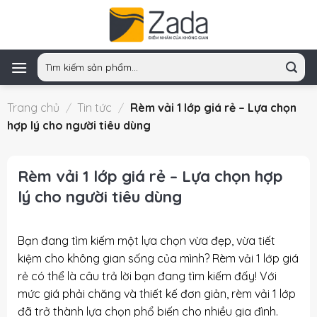
Skip
to
content
Tìm
kiếm:
Trang chủ
/
Tin tức
/
Rèm vải 1 lớp giá rẻ – Lựa chọn
hợp lý cho người tiêu dùng
Rèm vải 1 lớp giá rẻ – Lựa chọn hợp
lý cho người tiêu dùng
Bạn đang tìm kiếm một lựa chọn vừa đẹp, vừa tiết
kiệm cho không gian sống của mình? Rèm vải 1 lớp giá
rẻ có thể là câu trả lời bạn đang tìm kiếm đấy! Với
mức giá phải chăng và thiết kế đơn giản, rèm vải 1 lớp
đã trở thành lựa chọn phổ biến cho nhiều gia đình.