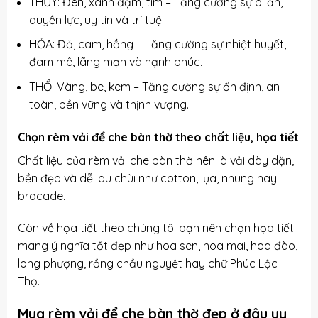
THỦY: Đen, xanh đậm, tím – Tăng cường sự bí ẩn,
quyền lực, uy tín và trí tuệ.
HỎA: Đỏ, cam, hồng – Tăng cường sự nhiệt huyết,
đam mê, lãng mạn và hạnh phúc.
THỔ: Vàng, be, kem – Tăng cường sự ổn định, an
toàn, bền vững và thịnh vượng.
Chọn rèm vải để che bàn thờ theo chất liệu, họa tiết
Chất liệu của rèm vải che bàn thờ nên là vải dày dặn,
bền đẹp và dễ lau chùi như cotton, lụa, nhung hay
brocade.
Còn về họa tiết theo chúng tôi bạn nên chọn họa tiết
mang ý nghĩa tốt đẹp như hoa sen, hoa mai, hoa đào,
long phượng, rồng chầu nguyệt hay chữ Phúc Lộc
Thọ.
Mua rèm vải để che bàn thờ đẹp ở đâu uy