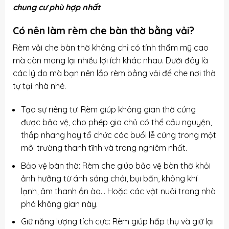
chung cư phù hợp nhất
Có nên làm rèm che bàn thờ bằng vải?
Rèm vải che bàn thờ không chỉ có tính thẩm mỹ cao
mà còn mang lại nhiều lợi ích khác nhau. Dưới đây là
các lý do mà bạn nên lắp rèm bằng vải để che nơi thờ
tự tại nhà nhé.
Tạo sự riêng tư: Rèm giúp không gian thờ cúng
được bảo vệ, cho phép gia chủ có thể cầu nguyện,
thắp nhang hay tổ chức các buổi lễ cúng trong một
môi trường thanh tĩnh và trang nghiêm nhất.
Bảo vệ bàn thờ: Rèm che giúp bảo vệ bàn thờ khỏi
ảnh hưởng từ ánh sáng chói, bụi bẩn, không khí
lạnh, âm thanh ồn ào… Hoặc các vật nuôi trong nhà
phá không gian này.
Giữ năng lượng tích cực: Rèm giúp hấp thụ và giữ lại