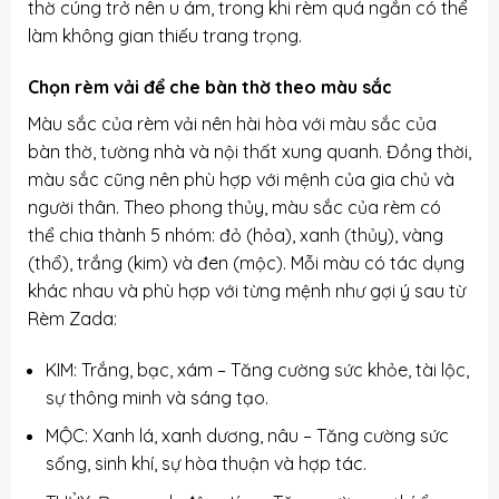
thờ cúng trở nên u ám, trong khi rèm quá ngắn có thể
làm không gian thiếu trang trọng.
Chọn rèm vải để che bàn thờ theo màu sắc
Màu sắc của rèm vải nên hài hòa với màu sắc của
bàn thờ, tường nhà và nội thất xung quanh. Đồng thời,
màu sắc cũng nên phù hợp với mệnh của gia chủ và
người thân. Theo phong thủy, màu sắc của rèm có
thể chia thành 5 nhóm: đỏ (hỏa), xanh (thủy), vàng
(thổ), trắng (kim) và đen (mộc). Mỗi màu có tác dụng
khác nhau và phù hợp với từng mệnh như gợi ý sau từ
Rèm Zada:
KIM: Trắng, bạc, xám – Tăng cường sức khỏe, tài lộc,
sự thông minh và sáng tạo.
MỘC: Xanh lá, xanh dương, nâu – Tăng cường sức
sống, sinh khí, sự hòa thuận và hợp tác.