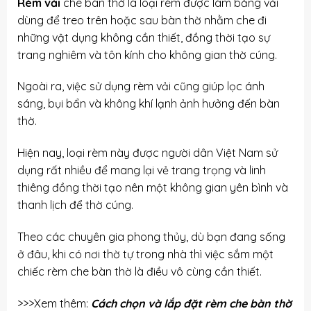
Rèm vải
che bàn thờ là loại rèm được làm bằng vải
dùng để treo trên hoặc sau bàn thờ nhằm che đi
những vật dụng không cần thiết, đồng thời tạo sự
trang nghiêm và tôn kính cho không gian thờ cúng.
Ngoài ra, việc sử dụng rèm vải cũng giúp lọc ánh
sáng, bụi bẩn và không khí lạnh ảnh hưởng đến bàn
thờ.
Hiện nay, loại rèm này được người dân Việt Nam sử
dụng rất nhiều để mang lại vẻ trang trọng và linh
thiêng đồng thời tạo nên một không gian yên bình và
thanh lịch để thờ cúng.
Theo các chuyên gia phong thủy, dù bạn đang sống
ở đâu, khi có nơi thờ tự trong nhà thì việc sắm một
chiếc rèm che bàn thờ là điều vô cùng cần thiết.
>>>Xem thêm:
Cách chọn và lắp đặt rèm che bàn thờ