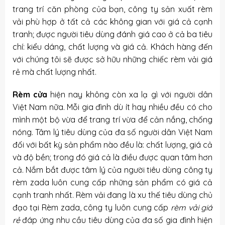
trang trí căn phòng của bạn, công ty sản xuất rèm
vải phù hợp ở tất cả các không gian với giá cả cạnh
tranh; được người tiêu dùng đánh giá cao ở cả ba tiêu
chí: kiểu dáng, chất lượng và giá cả. Khách hàng đến
với chúng tôi sẽ được sở hữu những chiếc
rèm vải giá
rẻ
mà chất lượng nhất.
Rèm cửa
hiện nay không còn xa lạ gì với người dân
Việt Nam nữa. Mỗi gia đình dù ít hay nhiều đều có cho
mình một bộ vừa để trang trí vừa để cản nắng, chống
nóng. Tâm lý tiêu dùng của đa số người dân Việt Nam
đối với bất kỳ sản phẩm nào đều là: chất lượng, giá cả
và độ bền; trong đó giá cả là điều được quan tâm hơn
cả. Nắm bắt được tâm lý của người tiêu dùng công ty
rèm zada luôn cung cấp những sản phẩm có giá cả
cạnh tranh nhất. Rèm vải đang là xu thế tiêu dùng chủ
đạo tại Rèm zada, công ty luôn cung cấp
rèm vải giá
rẻ
đáp ứng nhu cầu tiêu dùng của đa số gia đình hiện