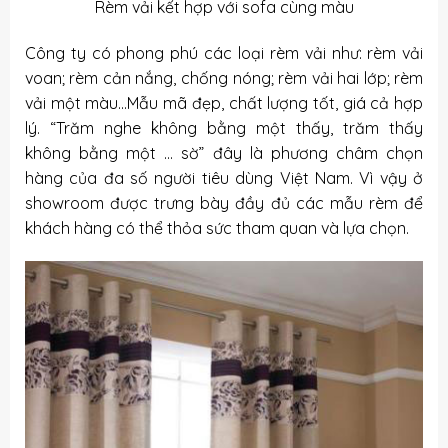
Rèm vải kết hợp với sofa cùng màu
Công ty có phong phú các loại
rèm vải
như: rèm vải
voan; rèm cản nắng, chống nóng;
rèm vải hai lớp
; rèm
vải một màu…Mẫu mã đẹp, chất lượng tốt, giá cả hợp
lý. “Trăm nghe không bằng một thấy, trăm thấy
không bằng một … sờ” đây là phương châm chọn
hàng của đa số người tiêu dùng Việt Nam. Vì vậy ở
showroom được trưng bày đầy đủ các mẫu rèm để
khách hàng có thể thỏa sức tham quan và lựa chọn.