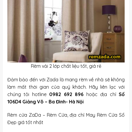
Rèm vải 2 lớp chất liệu tốt, giá rẻ
Đảm bảo đến với Zada là mang rèm về nhà sẽ không
làm mất thời gian của quý khách. Hãy liên lạc với
chúng tôi hotline
0982 692 896
hoặc địa chỉ
Số
106D4 Giảng Võ – Ba Đình- Hà Nội
Rèm cửa ZaDa – Rèm Cửa, địa chỉ
May Rèm Cửa Sổ
Đẹp
giá tốt nhất