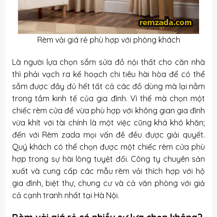
Rèm vải giá rẻ phù hợp với phòng khách
Là người lựa chọn sắm sửa đồ nội thất cho căn nhà
thì phải vạch ra kế hoạch chi tiêu hài hòa để có thể
sắm được đầy đủ hết tất cả các đồ dùng mà lại nằm
trong tầm kinh tế của gia đình. Vì thế mà chọn một
chiếc rèm cửa để vừa phù hợp với không gian gia đình
vừa khít với tài chính là một việc cũng khá khó khăn;
đến với Rèm zada mọi vấn đề đều được giải quyết.
Quý khách có thể chọn được một chiếc rèm cửa phù
hợp trong sự hài lòng tuyệt đối. Công ty chuyên sản
xuất và cung cấp các mẫu rèm vải thích hợp với hộ
gia đình, biệt thự, chung cư và cả văn phòng với giả
cả cạnh tranh nhất tại Hà Nội.