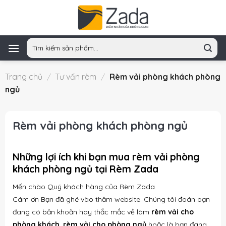
Skip
to
content
Tìm
kiếm:
Trang chủ
/
Tư vấn rèm
/
Rèm vải phòng khách phòng
ngủ
Rèm vải phòng khách phòng ngủ
Những lợi ích khi bạn mua rèm vải phòng
khách phòng ngủ tại Rèm Zada
Mến chào Quý khách hàng của Rèm Zada
Cám ơn Bạn đã ghé vào thăm website. Chúng tôi đoán bạn
đang có băn khoăn hay thắc mắc về làm
rèm vải cho
phòng khách
,
rèm vải cho phòng ngủ
hoặc là bạn đang