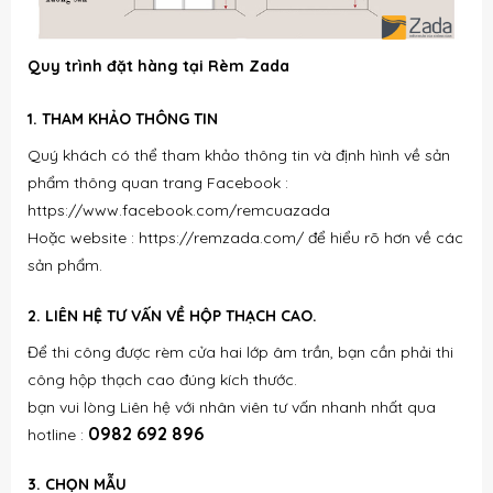
Quy trình đặt hàng tại Rèm Zada
1. THAM KHẢO THÔNG TIN
Quý khách có thể tham khảo thông tin và định hình về sản
phẩm thông quan trang Facebook :
https://www.facebook.com/remcuazada
Hoặc website : https://remzada.com/ để hiểu rõ hơn về các
sản phẩm.
2. LIÊN HỆ TƯ VẤN VỀ HỘP THẠCH CAO.
Để thi công được rèm cửa hai lớp âm trần, bạn cần phải thi
công hộp thạch cao đúng kích thước.
bạn vui lòng Liên hệ với nhân viên tư vấn nhanh nhất qua
0982 692 896
hotline :
3. CHỌN MẪU