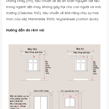
chống cháy (FR), tiêu chuẩn về độ an toàn nguyên vật liệu
trong ngành dệt may ,không gây hại cho con người và môi
trường (Oekotex 100), tiêu chuẩn về khả năng chịu sự mài
mòn của vải( Martindale 3500, Wyzenbeek (cotton duck).
Hướng dẫn đo rèm vải