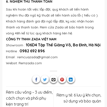
6. NGHIỆM THU THANH TOÁN
Sau khi hoàn tất việc lắp đặt, quý khách sẽ tiến hành
nghiệm thu đội ngũ kỹ thuật sẽ tiến hành sửa lỗi ( Nếu có ).
Khách hàng đánh giá đội ngũ lắp đặt, ký xác nhận hoàn
thành và thanh toán. Rèm cửa Zada sẽ bảo hành trong
vòng 48h kể từ lúc quý khách hàng liên hệ.
CÔNG TY TNHH ZADA VIỆT NAM
106D4 Tập Thể Giảng Võ, Ba Đình, Hà Nội
Showroom :
0982 692 896
Hotline :
Email : remcuazada@gmail.com
Websit: Remzada.com
Rèm cầu vồng – 3 ưu điểm,
Rèm y tế: 6 lưu ý khi chọn,
cách chọn và phối phụ
sử dụng và bảo quản
kiện trang trí