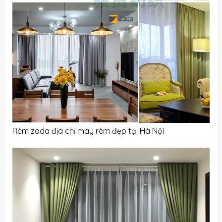
Rèm zada địa chỉ may rèm đẹp tại Hà Nội