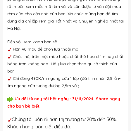
rất muốn xem mẫu mã rèm vải và cần được tư vấn đặt mua
rèm cửa cho căn nhà của bạn. Xin chúc mừng bạn đã tìm
đúng địa chỉ lắp rèm giá Tốt Nhất và Chuyên Nghiệp nhất tại
Hà Nội.
Đến với Rèm Zada bạn sẽ
Hơn 40 màu để chọn lựa thoải mái
Chất thô, trơn một màu hoặc chất thô hoa chìm hay chất
bóng trơn không hoa- Hãy lựa chọn theo gu sở thích của
bạn.
Chỉ đúng 490K/m ngang cửa 1 lớp (đã tính nhún 2,5 lần-
1m ngang cửa tương đương 2,5m vải).
Ưu đãi từ nay tới hết ngày : 31/11/2024. Share ngay
cho bạn bè biết!
Chúng tôi luôn rẻ hơn thị trường từ 20% đến 50%.
Khách hàng luôn biết điều đó.