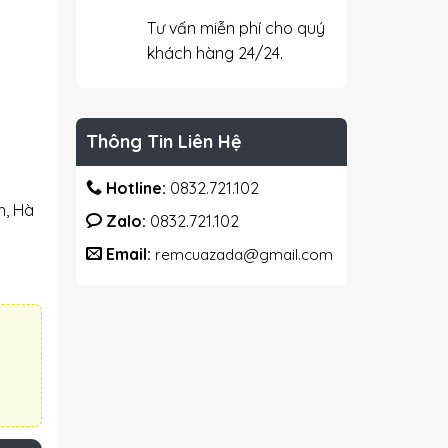
Tư vấn miễn phí cho quý
khách hàng 24/24.
Thông Tin Liên Hệ
Hotline:
0832.721.102
h, Hà
Zalo:
0832.721.102
Email:
remcuazada@gmail.com