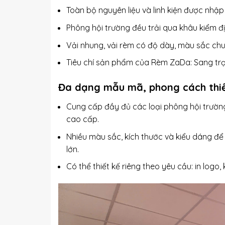
Toàn bộ nguyên liệu và linh kiện được nhập 
Phông hội trường đều trải qua khâu kiểm đị
Vải nhung, vải rèm có độ dày, màu sắc ch
Tiêu chí sản phẩm của Rèm ZaDa: Sang trọ
Đa dạng mẫu mã, phong cách thiế
Cung cấp đầy đủ các loại phông hội trườ
cao cấp.
Nhiều màu sắc, kích thước và kiểu dáng để
lớn.
Có thể thiết kế riêng theo yêu cầu: in logo