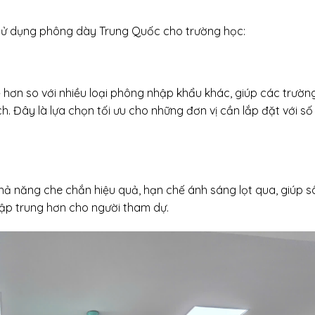
ên sử dụng phông dày Trung Quốc cho trường học:
hơn so với nhiều loại phông nhập khẩu khác, giúp các trườn
 Đây là lựa chọn tối ưu cho những đơn vị cần lắp đặt với số
ả năng che chắn hiệu quả, hạn chế ánh sáng lọt qua, giúp s
tập trung hơn cho người tham dự.