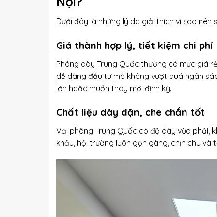
Nội?
Dưới đây là những lý do giải thích vì sao n
Giá thành hợp lý, tiết kiệm chi phí
Phông dày Trung Quốc thường có mức giá rẻ 
dễ dàng đầu tư mà không vượt quá ngân sách.
lớn hoặc muốn thay mới định kỳ.
Chất liệu dày dặn, che chắn tốt
Vải phông Trung Quốc có độ dày vừa phải, kh
khấu, hội trường luôn gọn gàng, chỉn chu và 