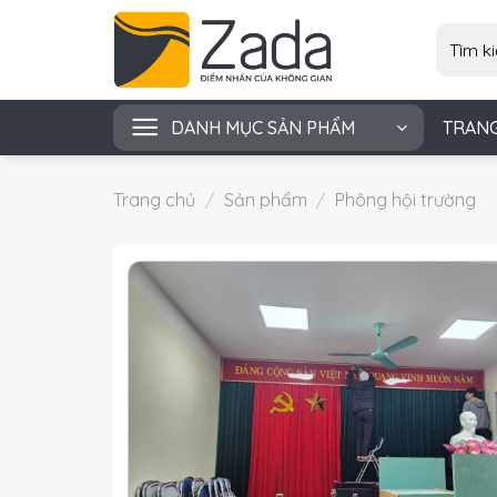
Skip
Tìm
to
kiếm:
content
DANH MỤC SẢN PHẨM
TRAN
Trang chủ
/
Sản phẩm
/
Phông hội trường