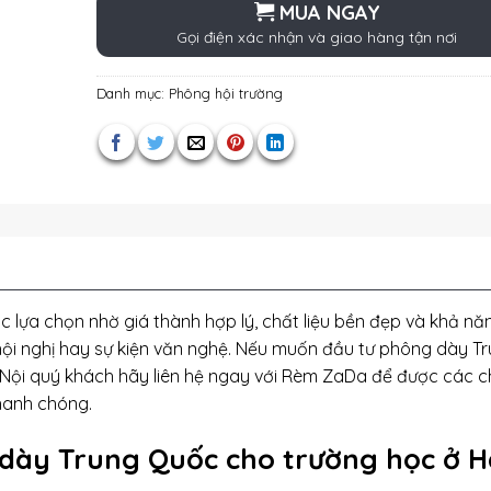
MUA NGAY
Gọi điện xác nhận và giao hàng tận nơi
Danh mục:
Phông hội trường
lựa chọn nhờ giá thành hợp lý, chất liệu bền đẹp và khả nă
 hội nghị hay sự kiện văn nghệ. Nếu muốn đầu tư phông dày T
 Nội quý khách hãy liên hệ ngay với Rèm ZaDa để được các 
nhanh chóng.
 dày Trung Quốc cho trường học ở H