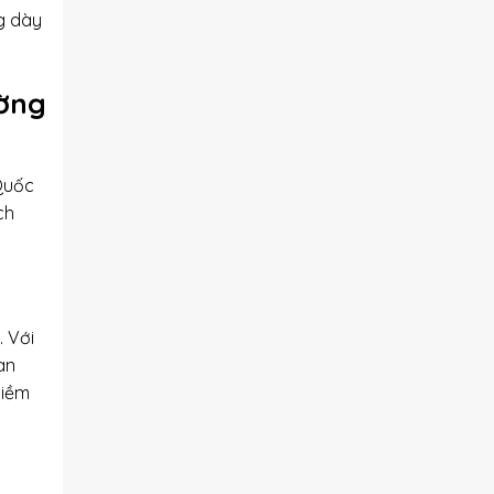
g dày
ường
Quốc
ch
 Với
an
niềm