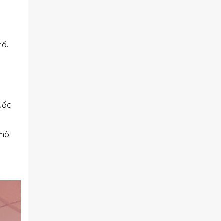
nổ.
uốc
 mô