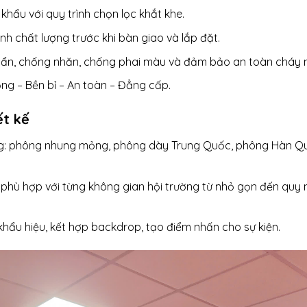
khẩu với quy trình chọn lọc khắt khe.
nh chất lượng trước khi bàn giao và lắp đặt.
uẩn, chống nhăn, chống phai màu và đảm bảo an toàn cháy 
ng – Bền bỉ – An toàn – Đẳng cấp.
t kế
ng: phông nhung mỏng, phông dày Trung Quốc, phông Hàn Q
 phù hợp với từng không gian hội trường từ nhỏ gọn đến quy
, khẩu hiệu, kết hợp backdrop, tạo điểm nhấn cho sự kiện.