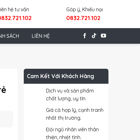
iên hệ tư vấn
Góp ý, Khiếu nại
0832.721.102
0832.721.102
NH SÁCH
LIÊN HỆ
Cam Kết Với Khách Hàng
rẻ
Dịch vụ và sản phẩm
chất lượng, uy tín.
Giá cả hợp lý, cạnh tranh
nhất thị trường.
Đội ngũ nhân viên thân
thiện, nhiệt tình.