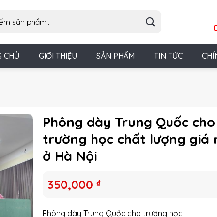
L
G CHỦ
GIỚI THIỆU
SẢN PHẨM
TIN TỨC
CHÍ
Phông dày Trung Quốc cho
trường học chất lượng giá 
ở Hà Nội
350,000
₫
Phông dày Trung Quốc cho trường học