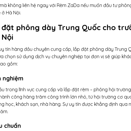
a mà không liên hệ ngay với Rèm ZaDa nếu muốn đầu tư phôn
 ở Hà Nội.
 đặt phông dày Trung Quốc cho tr
 Nội
uy tín hàng đầu chuyên cung cấp, lắp đặt phông dày Trung 
ựa chọn sử dụng dịch vụ chuyên nghiệp tại đơn vị sẽ giúp khá
 bao gồm:
h nghiệm
 trong lĩnh vực cung cấp và lắp đặt rèm – phông hội trường.
hành công hàng trăm công trình lớn nhỏ, từ hội trường cơ qu
g học, khách sạn, nhà hàng. Sự uy tín được khẳng định qua 
năm.
u chuẩn