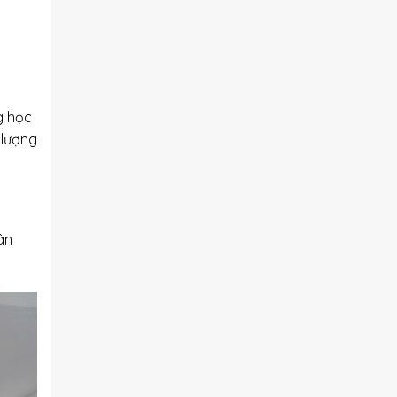
g học
 lượng
ân