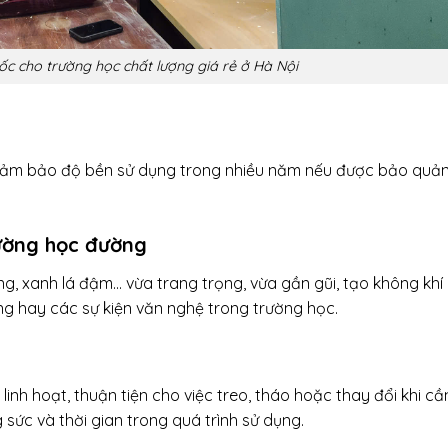
c cho trường học chất lượng giá rẻ ở Hà Nội
đảm bảo độ bền sử dụng trong nhiều năm nếu được bảo quả
ường học đường
, xanh lá đậm… vừa trang trọng, vừa gần gũi, tạo không khí
ảng hay các sự kiện văn nghệ trong trường học.
nh hoạt, thuận tiện cho việc treo, tháo hoặc thay đổi khi cầ
g sức và thời gian trong quá trình sử dụng.