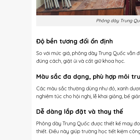
Phông dày Trung Quố
Độ bền tương đối ổn định
So với mức giá, phông dày Trung Quốc vẫn 
đúng cách, giặt ủi và cất giữ khoa học.
Màu sắc đa dạng, phù hợp môi tr
Các màu sắc thường dùng như đỏ, xanh dương
nghiêm túc cho hội nghị, lễ khai giảng, bế gi
Dễ dàng lắp đặt và thay thế
Phông dày Trung Quốc được thiết kế may đo li
thiết. Điều này giúp trường học tiết kiệm côn