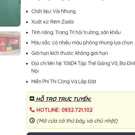
Chất liệu: Vải Nhung
Xuất xứ: Rèm Zada
Tính năng: Trang Trí hội trường, sân khấu
Màu sắc: có nhiều màu phông nhung lựa chọn
Giới hạn kích thước: không giới hạn
Địa chỉ liên hệ: 106D4 Tập Thể Giảng Võ, Ba Đìn
Nội
Miễn Phí Thi Công Và Lắp Đặt
HỖ TRỢ TRỰC TUYẾN:
HOTLINE: 0832.721.102
(Mở cửa cả thứ bảy và chủ nhật)