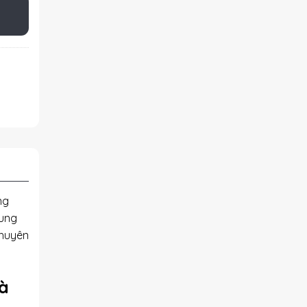
ng
rung
chuyên
à