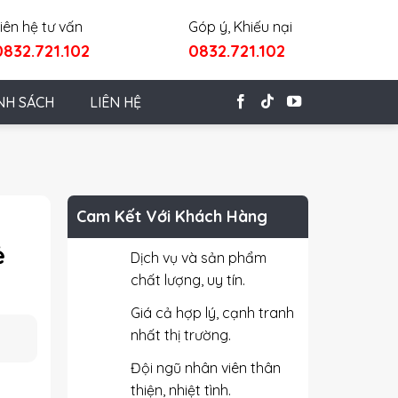
iên hệ tư vấn
Góp ý, Khiếu nại
0832.721.102
0832.721.102
NH SÁCH
LIÊN HỆ
Cam Kết Với Khách Hàng
ẻ
Dịch vụ và sản phẩm
chất lượng, uy tín.
Giá cả hợp lý, cạnh tranh
nhất thị trường.
Đội ngũ nhân viên thân
thiện, nhiệt tình.