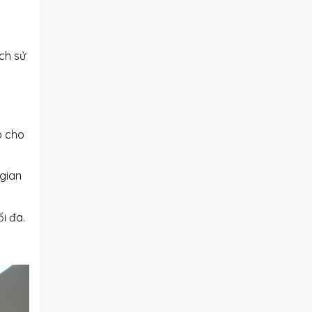
ch sử
p cho
gian
i đa.