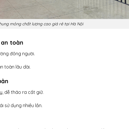
hung mỏng chất lượng cao giá rẻ tại Hà Nội
 an toàn
ường đông người.
 toàn lâu dài.
uản
, dễ tháo ra cất giữ.
i sử dụng nhiều lần.