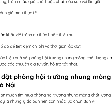
ờng, tránh màu quá chói hoặc phai màu sau vài lần giặt.
đánh giá màu thực tế.
ân khấu để tránh dư thừa hoặc thiếu hụt.
đo để tiết kiệm chi phí và thời gian lắp đặt.
p hiệu quả với phông hội trường nhung mỏng chất lượng ca
được các chuyên gia tư vấn, hỗ trợ tốt nhất.
p đặt phông hội trường nhung mỏng
Hà Nội
u bạn muốn tìm mua phông hội trường nhung mỏng chất lượng
đây là những lý do bạn nên cân nhắc lựa chọn đơn vị: