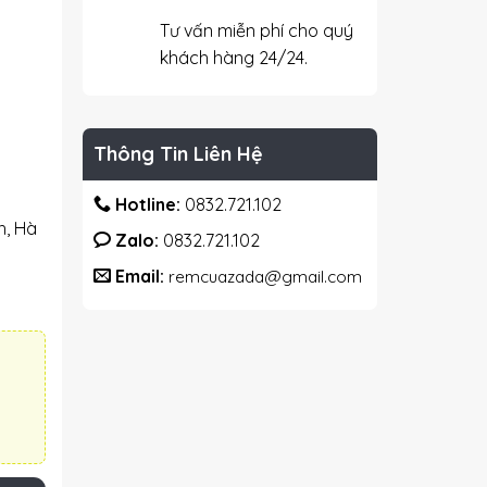
Tư vấn miễn phí cho quý
khách hàng 24/24.
Thông Tin Liên Hệ
Hotline:
0832.721.102
h, Hà
Zalo:
0832.721.102
Email:
remcuazada@gmail.com