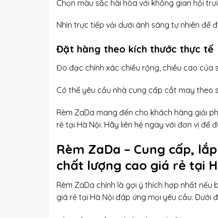
Chọn màu sắc hài hòa với không gian hội trư
Nhìn trực tiếp vải dưới ánh sáng tự nhiên để 
Đặt hàng theo kích thước thực tế
Đo đạc chính xác chiều rộng, chiều cao của s
Có thể yêu cầu nhà cung cấp cắt may theo số 
Rèm ZaDa mang đến cho khách hàng giải phá
rẻ tại Hà Nội. Hãy liên hệ ngay với đơn vị để 
Rèm ZaDa – Cung cấp, lắ
chất lượng cao giá rẻ tại 
Rèm ZaDa chính là gợi ý thích hợp nhất nế
giá rẻ tại Hà Nội đáp ứng mọi yêu cầu. Dưới 