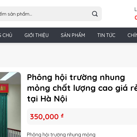
L
G CHỦ
GIỚI THIỆU
SẢN PHẨM
TIN TỨC
CHÍ
Phông hội trường nhung
mỏng chất lượng cao giá r
tại Hà Nội
350,000
₫
Phông hội trường nhung mỏng