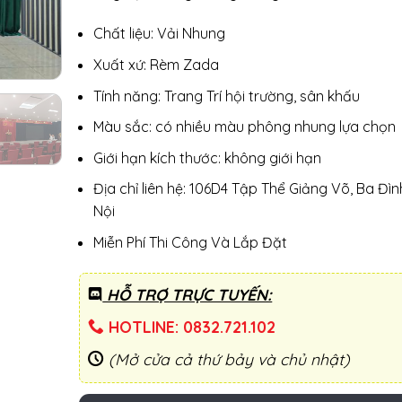
Chất liệu: Vải Nhung
Xuất xứ: Rèm Zada
Tính năng: Trang Trí hội trường, sân khấu
Màu sắc: có nhiều màu phông nhung lựa chọn
Giới hạn kích thước: không giới hạn
Địa chỉ liên hệ: 106D4 Tập Thể Giảng Võ, Ba Đìn
Nội
Miễn Phí Thi Công Và Lắp Đặt
HỖ TRỢ TRỰC TUYẾN:
HOTLINE: 0832.721.102
(Mở cửa cả thứ bảy và chủ nhật)