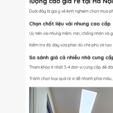
lượng cao giá rẻ tại Hà Nội
Dưới đây là gợi ý về kinh nghiệm chọn mua p
Chọn chất liệu vải nhung cao cấp
Ưu tiên vải nhung mềm, mịn, chống nhăn và g
Kiểm tra độ dày vừa phải: đủ che phủ và tạ
So sánh giá cả nhiều nhà cung cấ
Tham khảo ít nhất 3–4 đơn vị cung cấp để đán
Tránh chọn loại quá rẻ vì dễ nhanh phai màu,