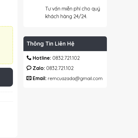
Tư vấn miễn phí cho quý
khách hàng 24/24.
Thông Tin Liên Hệ
Hotline:
0832.721.102
Zalo:
0832.721.102
Email:
remcuazada@gmail.com