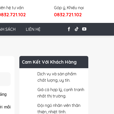
iên hệ tư vấn
Góp ý, Khiếu nại
0832.721.102
0832.721.102
NH SÁCH
LIÊN HỆ
Cam Kết Với Khách Hàng
Dịch vụ và sản phẩm
chất lượng, uy tín.
Giá cả hợp lý, cạnh tranh
sáng
nhất thị trường.
Đội ngũ nhân viên thân
ới môi
thiện, nhiệt tình.