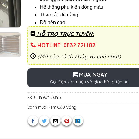
Hệ thống phụ kiện đồng màu
Thao tác dễ dàng
Độ bền cao
HỖ TRỢ TRỰC TUYẾN:
HOTLINE: 0832.721.102
(Mở cửa cả thứ bảy và chủ nhật)
MUA NGAY
Gọi điện xác nhận và giao hàng tận nơi
SKU:
f199d11c039e
Danh mục:
Rèm Cầu Vồng