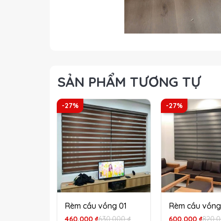
SẢN PHẨM TƯƠNG TỰ
-27%
-27%
Rèm cầu vồng 01
Rèm cầu vồng
Giá
Giá
Giá
Giá
460,000
₫
630,000
₫
600,000
₫
820,