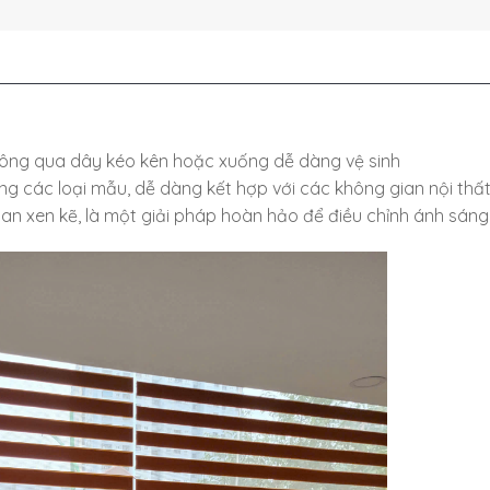
thông qua dây kéo kên hoặc xuống dễ dàng vệ sinh
g các loại mẫu, dễ dàng kết hợp với các không gian nội thất
an xen kẽ, là một giải pháp hoàn hảo để điều chỉnh ánh sáng