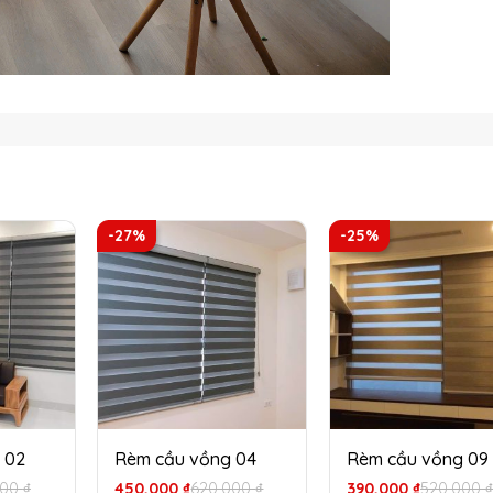
-27%
-25%
 02
Rèm cầu vồng 04
Rèm cầu vồng 09
Giá
Giá
Giá
Giá
000
₫
450,000
₫
620,000
₫
390,000
₫
520,000