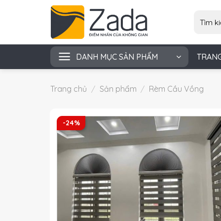
Skip
Tìm
to
kiếm:
content
DANH MỤC SẢN PHẨM
TRAN
Trang chủ
/
Sản phẩm
/
Rèm Cầu Vồng
-24%