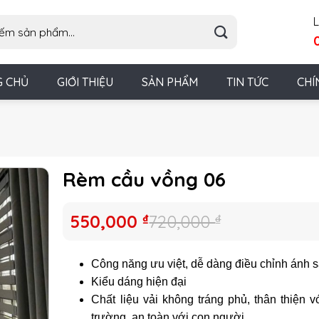
L
G CHỦ
GIỚI THIỆU
SẢN PHẨM
TIN TỨC
CHÍ
Rèm cầu vồng 06
Giá
Giá
550,000
₫
720,000
₫
gốc
hiện
là:
tại
Công năng ưu việt, dễ dàng điều chỉnh ánh 
720,000 ₫.
là:
Kiểu dáng hiện đại
550,000 ₫.
Chất liệu vải không tráng phủ, thân thiện v
trường, an toàn với con người