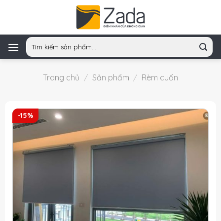
Skip
to
content
Tìm
kiếm:
Trang chủ
/
Sản phẩm
/
Rèm cuốn
-15%