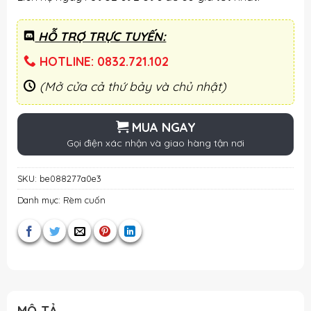
HỖ TRỢ TRỰC TUYẾN:
HOTLINE: 0832.721.102
(Mở cửa cả thứ bảy và chủ nhật)
MUA NGAY
Gọi điện xác nhận và giao hàng tận nơi
SKU:
be088277a0e3
Danh mục:
Rèm cuốn
MÔ TẢ