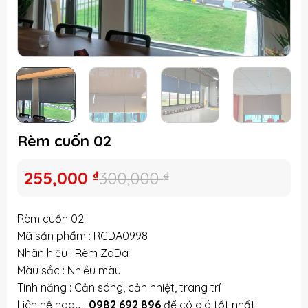
Rèm cuốn 02
Giá
Giá
255,000
₫
300,000
₫
gốc
hiện
là:
tại
Rèm cuốn 02
300,000 ₫.
là:
Mã sản phẩm : RCDA0998
255,000 ₫.
Nhãn hiệu : Rèm ZaDa
Màu sắc : Nhiều màu
Tính năng : Cản sáng, cản nhiệt, trang trí
Liên hệ ngay :
0982 692 896
để có giá tốt nhất!