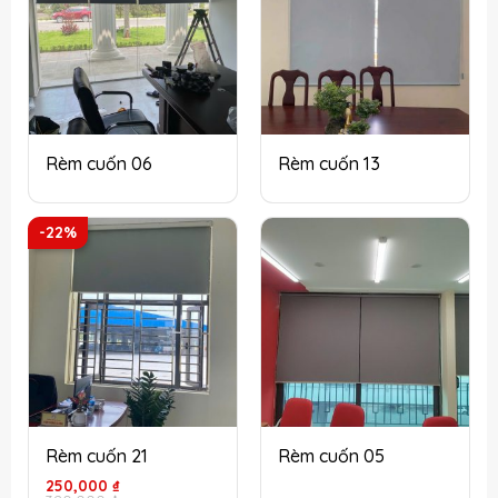
Rèm cuốn 06
Rèm cuốn 13
-22%
Rèm cuốn 21
Rèm cuốn 05
Giá
Giá
250,000
₫