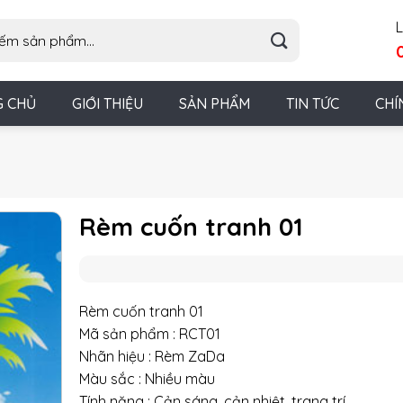
L
G CHỦ
GIỚI THIỆU
SẢN PHẨM
TIN TỨC
CHÍ
Rèm cuốn tranh 01
Rèm cuốn tranh 01
Mã sản phẩm : RCT01
Nhãn hiệu : Rèm ZaDa
Màu sắc : Nhiều màu
Tính năng : Cản sáng, cản nhiệt, trang trí