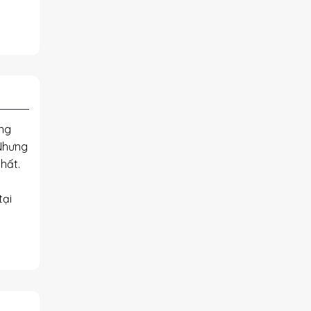
ông
 Nhưng
hất.
tại