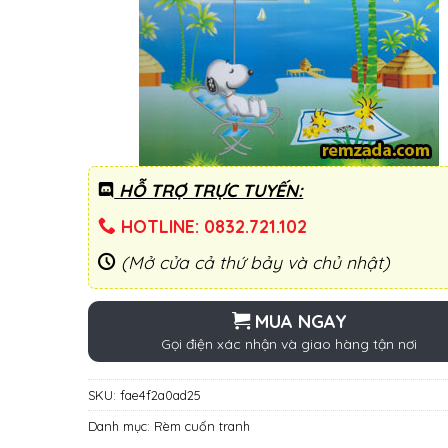
HỖ TRỢ TRỰC TUYẾN:
HOTLINE: 0832.721.102
(Mở cửa cả thứ bảy và chủ nhật)
MUA NGAY
Gọi điện xác nhận và giao hàng tận nơi
SKU:
fae4f2a0ad25
Danh mục:
Rèm cuốn tranh