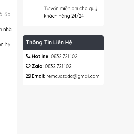
Tư vấn miễn phí cho quý
à lắp
khách hàng 24/24.
ận nhà
Thông Tin Liên Hệ
iên hệ
Hotline:
0832.721.102
Zalo:
0832.721.102
Email:
remcuazada@gmail.com