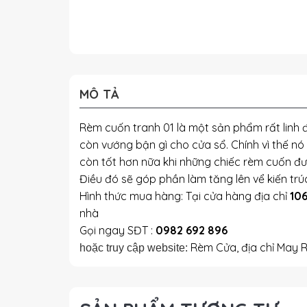
MÔ TẢ
Rèm cuốn tranh 01 là một sản phẩm rất linh 
còn vướng bận gì cho cửa sổ. Chính vì thế nó s
còn tốt hơn nữa khi những chiếc rèm cuốn đư
Điều đó sẽ góp phần làm tăng lên vể kiến tr
Hình thức mua hàng: Tại cửa hàng địa chỉ
106
nhà
Gọi ngay SĐT :
0982 692 896
Rèm Cửa, địa chỉ May 
hoặc truy cập website: