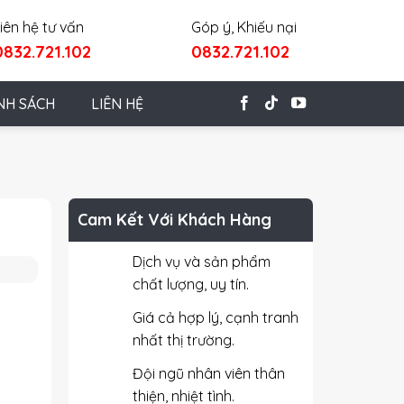
iên hệ tư vấn
Góp ý, Khiếu nại
0832.721.102
0832.721.102
NH SÁCH
LIÊN HỆ
Cam Kết Với Khách Hàng
Dịch vụ và sản phẩm
chất lượng, uy tín.
Giá cả hợp lý, cạnh tranh
nhất thị trường.
Đội ngũ nhân viên thân
thiện, nhiệt tình.