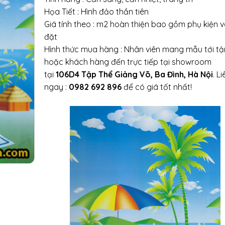
Họa Tiết : Hình đảo thần tiên
Giá tính theo : m2 hoàn thiện bao gồm phụ kiện v
đặt
Hình thức mua hàng : Nhân viên mang mẫu tới t
hoặc khách hàng đến trực tiếp tại showroom
tại
106D4 Tập Thể Giảng Võ, Ba Đình, Hà Nội
. L
ngay :
0982 692 896
để có giá tốt nhất!