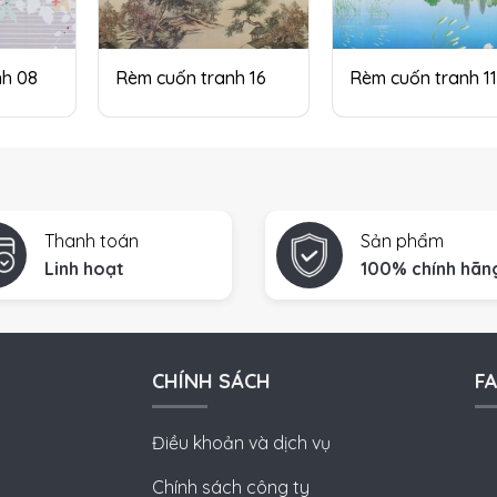
nh 08
Rèm cuốn tranh 16
Rèm cuốn tranh 1
Thanh toán
Sản phẩm
Linh hoạt
100% chính hãn
CHÍNH SÁCH
F
Điều khoản và dịch vụ
Chính sách công ty