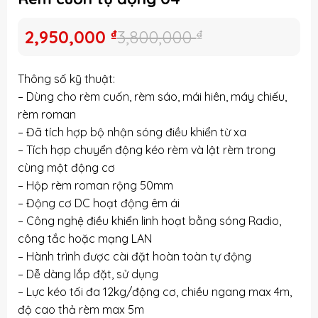
Giá
Giá
2,950,000
₫
3,800,000
₫
gốc
hiện
là:
tại
Thông số kỹ thuật:
3,800,000 ₫.
là:
– Dùng cho rèm cuốn, rèm sáo, mái hiên, máy chiếu,
2,950,000 ₫.
rèm roman
– Đã tích hợp bộ nhận sóng điều khiển từ xa
– Tích hợp chuyển động kéo rèm và lật rèm trong
cùng một động cơ
– Hộp rèm roman rộng 50mm
– Động cơ DC hoạt động êm ái
– Công nghệ điều khiển linh hoạt bằng sóng Radio,
công tắc hoặc mạng LAN
– Hành trình được cài đặt hoàn toàn tự động
– Dễ dàng lắp đặt, sử dụng
– Lực kéo tối đa 12kg/động cơ, chiều ngang max 4m,
độ cao thả rèm max 5m