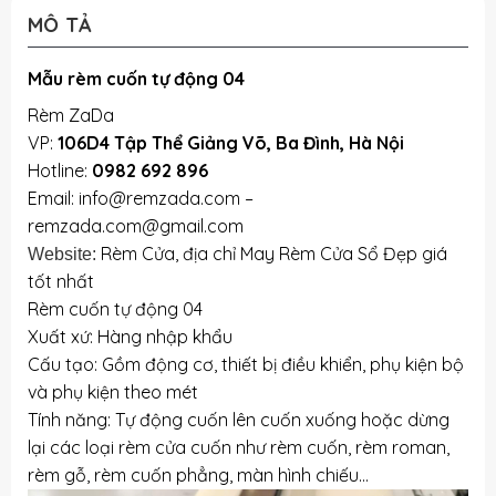
MÔ TẢ
Mẫu rèm cuốn tự động 04
Rèm ZaDa
VP:
106D4 Tập Thể Giảng Võ, Ba Đình, Hà Nội
Hotline:
0982 692 896
Email: info@remzada.com –
remzada.com@gmail.com
Rèm Cửa, địa chỉ May Rèm Cửa Sổ Đẹp giá
Website:
tốt nhất
Rèm cuốn tự động 04
Xuất xứ: Hàng nhập khẩu
Cấu tạo: Gồm động cơ, thiết bị điều khiển, phụ kiện bộ
và phụ kiện theo mét
Tính năng: Tự động cuốn lên cuốn xuống hoặc dừng
lại các loại rèm cửa cuốn như rèm cuốn, rèm roman,
rèm gỗ, rèm cuốn phẳng, màn hình chiếu…