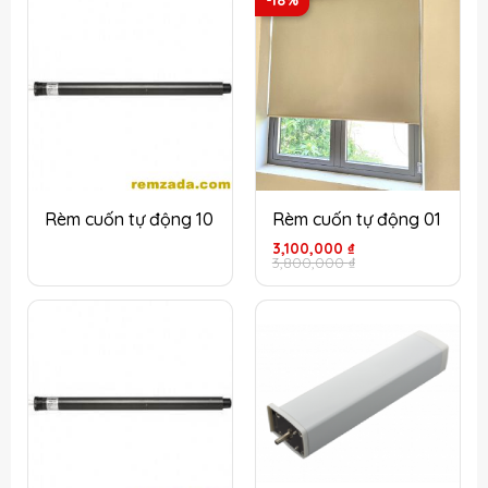
-18%
Rèm cuốn tự động 10
Rèm cuốn tự động 01
Giá
Giá
3,100,000
₫
gốc
hiện
3,800,000
₫
là:
tại
3,800,000 ₫.
là:
3,100,000 ₫.