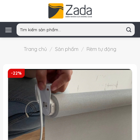
Skip
to
content
Tìm
kiếm:
Trang chủ
/
Sản phẩm
/
Rèm tự động
-22%