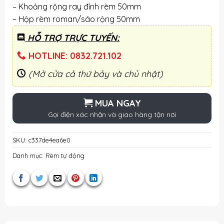
– Khoảng rộng ray đỉnh rèm 50mm
– Hộp rèm roman/sáo rộng 50mm
HỖ TRỢ TRỰC TUYẾN:
HOTLINE: 0832.721.102
(Mở cửa cả thứ bảy và chủ nhật)
MUA NGAY
Gọi điện xác nhận và giao hàng tận nơi
SKU:
c337de4ea6e0
Danh mục:
Rèm tự động