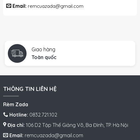
Email:
remcuazada@gmail.com
Giao hàng
Toàn quốc
THÔNG TIN LIÊN HỆ
Rèm Zada
Hotline:
0832.721.102
Địa chỉ:
106 D2 Tập Thể Giảng Võ, Ba Đình, TP. Hà Nội
Email:
remcuazada@gmail.com