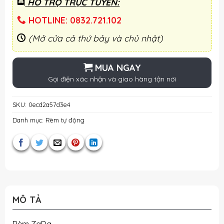
HỖ TRỢ TRỰC TUYẾN:
HOTLINE: 0832.721.102
(Mở cửa cả thứ bảy và chủ nhật)
MUA NGAY
Gọi điện xác nhận và giao hàng tận nơi
SKU:
0ecd2a57d3e4
Danh mục:
Rèm tự động
MÔ TẢ
Rèm ZaDa