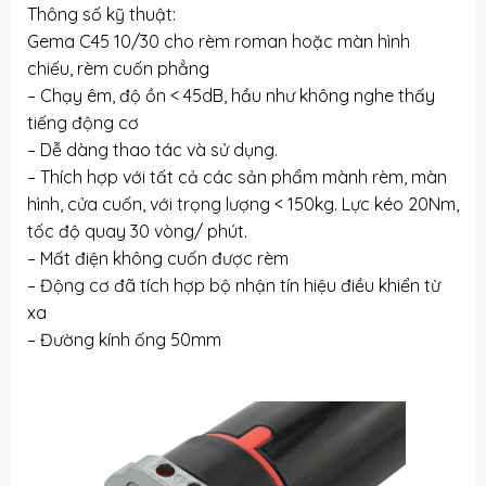
Thông số kỹ thuật:
Gema C45 10/30 cho rèm roman hoặc màn hình
chiếu, rèm cuốn phẳng
– Chạy êm, độ ồn < 45dB, hầu như không nghe thấy
tiếng động cơ
– Dễ dàng thao tác và sử dụng.
– Thích hợp với tất cả các sản phẩm mành rèm, màn
hình, cửa cuốn, với trọng lượng < 150kg. Lực kéo 20Nm,
tốc độ quay 30 vòng/ phút.
– Mất điện không cuốn được rèm
– Động cơ đã tích hợp bộ nhận tín hiệu điều khiển từ
xa
– Đường kính ống 50mm