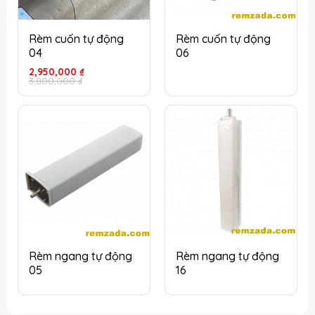
Rèm cuốn tự động
Rèm cuốn tự động
04
06
Giá
Giá
2,950,000
₫
gốc
hiện
3,800,000
₫
là:
tại
3,800,000 ₫.
là:
2,950,000 ₫.
Rèm ngang tự động
Rèm ngang tự động
05
16