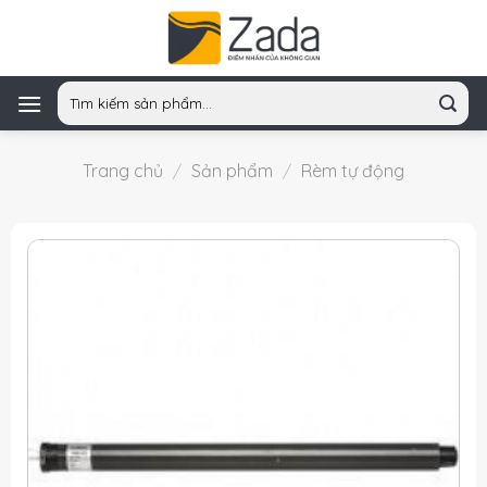
Skip
to
content
Tìm
kiếm:
Trang chủ
/
Sản phẩm
/
Rèm tự động