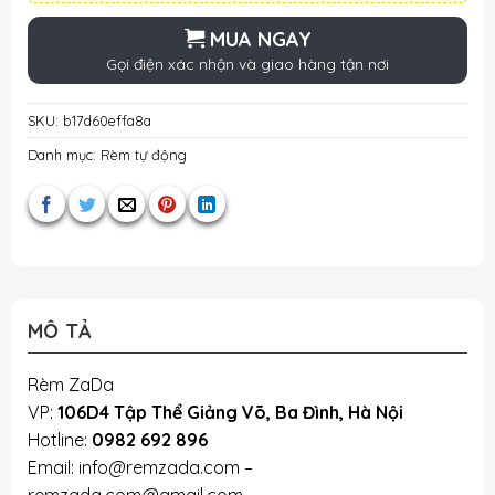
MUA NGAY
Gọi điện xác nhận và giao hàng tận nơi
SKU:
b17d60effa8a
Danh mục:
Rèm tự động
MÔ TẢ
Rèm ZaDa
VP:
106D4 Tập Thể Giảng Võ, Ba Đình, Hà Nội
Hotline:
0982 692 896
Email: info@remzada.com –
remzada.com@gmail.com