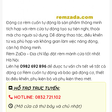
Động cơ rèm cuốn tự động là sản phẩm thông minh
tích hợp với rèm cửa tự động tạo sự tiện nghi, thoải
mái cho người sử dụng. Dễ dàng thao tác, điều khiển
từ xa, phù hợp với không gian làm việc năng động,
căn hộ thông minh.
Rèm ZaDa – Địa chỉ lắp đặt rèm mành cửa tốt nhất
Hà Nội.
Liên hệ
0982 692 896
để được tư vấn chi tiết về tất cả
động cơ Rèm cuốn tự động và báo giá động cơ, thiết
bị điều khiển, phụ kiện bộ và phụ kiện theo mét.
HỖ TRỢ TRỰC TUYẾN:
HOTLINE: 0832.721.102
(Mở cửa cả thứ bảy và chủ nhật)