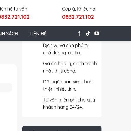
iên hệ tư vấn
Góp ý, Khiếu nại
0832.721.102
0832.721.102
Cam Kết Với Khách Hàng
NH SÁCH
LIÊN HỆ
Dịch vụ và sản phẩm
chất lượng, uy tín.
Giá cả hợp lý, cạnh tranh
nhất thị trường.
Đội ngũ nhân viên thân
thiện, nhiệt tình.
Tư vấn miễn phí cho quý
khách hàng 24/24.