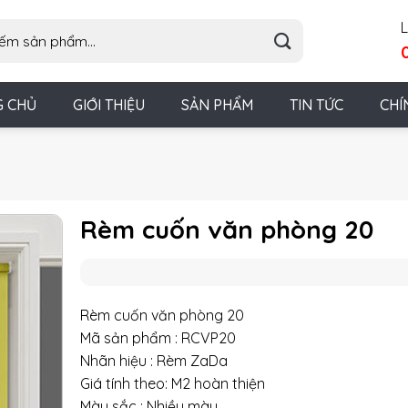
L
G CHỦ
GIỚI THIỆU
SẢN PHẨM
TIN TỨC
CHÍ
Rèm cuốn văn phòng 20
Rèm cuốn văn phòng 20
Mã sản phẩm : RCVP20
Nhãn hiệu : Rèm ZaDa
Giá tính theo: M2 hoàn thiện
Màu sắc : Nhiều màu