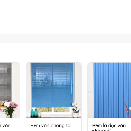
m văn
Rèm văn phòng 10
Rèm lá dọc văn