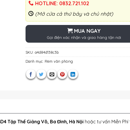
HOTLINE: 0832.721.102
(Mở cửa cả thứ bảy và chủ nhật)
MUA NGAY
Gọi điện xác nhận và giao hàng tận nơi
SKU:
a4d84d138c3b
Danh mục:
Rèm văn phòng
D4 Tập Thể Giảng Võ, Ba Đình, Hà Nội
hoặc tư vấn Miễn Phí 