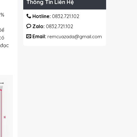
Thông Tin Liên Hệ
0%
Hotline:
0832.721.102
Zalo:
0832.721.102
Để
Email:
remcuazada@gmail.com
có
 đạc