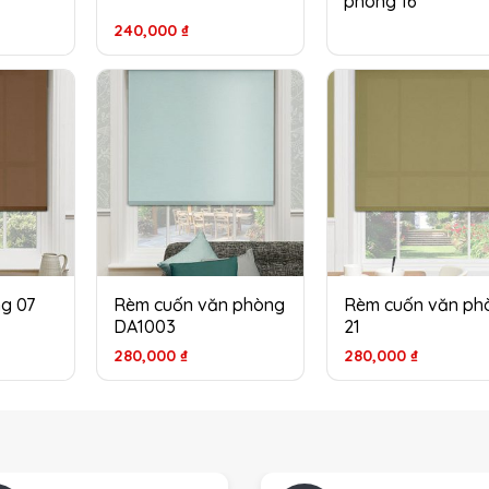
phòng 16
240,000
₫
g 07
Rèm cuốn văn phòng
Rèm cuốn văn ph
DA1003
21
280,000
₫
280,000
₫