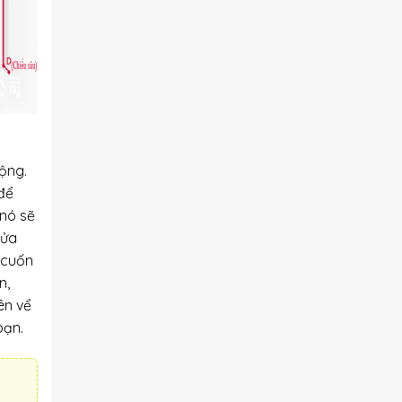
ộng.
 để
 nó sẽ
cửa
 cuốn
n,
ên vể
bạn.