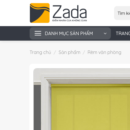
Skip
Tìm
to
kiếm:
content
DANH MỤC SẢN PHẨM
TRAN
Trang chủ
/
Sản phẩm
/
Rèm văn phòng