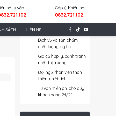
iên hệ tư vấn
Góp ý, Khiếu nại
0832.721.102
0832.721.102
Cam Kết Với Khách Hàng
NH SÁCH
LIÊN HỆ
Dịch vụ và sản phẩm
chất lượng, uy tín.
Giá cả hợp lý, cạnh tranh
nhất thị trường.
Đội ngũ nhân viên thân
thiện, nhiệt tình.
Tư vấn miễn phí cho quý
khách hàng 24/24.