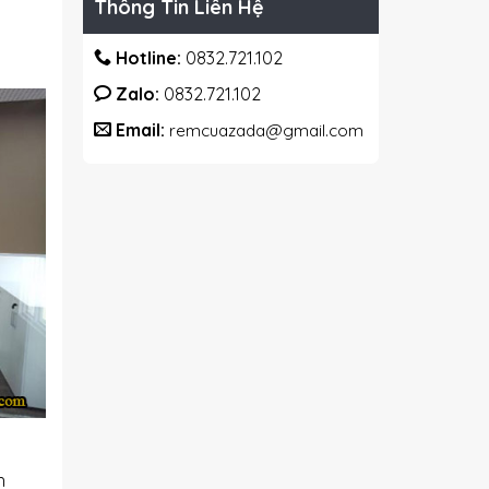
Thông Tin Liên Hệ
Hotline:
0832.721.102
Zalo:
0832.721.102
Email:
remcuazada@gmail.com
h