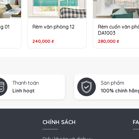
g 01
Rèm văn phòng 12
Rèm cuốn văn ph
DA1003
240,000
₫
280,000
₫
Thanh toán
Sản phẩm
Linh hoạt
100% chính hãn
CHÍNH SÁCH
F
Điều khoản và dịch vụ