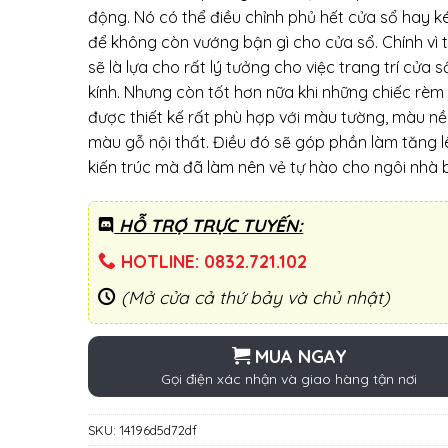
động. Nó có thể điều chỉnh phủ hết cửa sổ hay k
để không còn vướng bận gì cho cửa sổ. Chính vì 
sẽ là lựa cho rất lý tưởng cho việc trang trí cửa s
kính. Nhưng còn tốt hơn nữa khi những chiếc rèm
được thiết kế rất phù hợp với màu tường, màu nề
màu gỗ nội thất. Điều đó sẽ góp phần làm tăng l
kiến trúc mà đã làm nên vẻ tự hào cho ngôi nhà 
HỖ TRỢ TRỰC TUYẾN:
HOTLINE: 0832.721.102
(Mở cửa cả thứ bảy và chủ nhật)
MUA NGAY
Gọi điện xác nhận và giao hàng tận nơi
SKU:
14196d5d72df