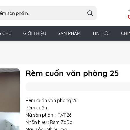
L
G CHỦ
GIỚI THIỆU
SẢN PHẨM
TIN TỨC
CHÍ
Rèm cuốn văn phòng 25
Rèm cuốn văn phòng 26
Rèm cuốn
Mã sản phẩm : RVP26
Nhãn hiệu : Rèm ZaDa
Màu sắc : Nhiều màu