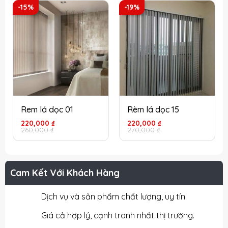
220,000 ₫.
215,000 ₫.
-15%
-19%
Rem lá dọc 01
Rèm lá dọc 15
Giá
Giá
Giá
Giá
220,000
₫
220,000
₫
gốc
hiện
gốc
hiện
260,000
₫
270,000
₫
là:
tại
là:
tại
260,000 ₫.
là:
270,000 ₫.
là:
220,000 ₫.
220,000 ₫.
Cam Kết Với Khách Hàng
Dịch vụ và sản phẩm chất lượng, uy tín.
Giá cả hợp lý, cạnh tranh nhất thị trường.