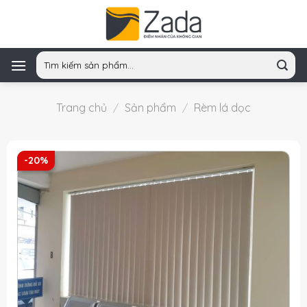
Skip
to
content
Tìm
kiếm:
Trang chủ
/
Sản phẩm
/
Rèm lá dọc
-20%