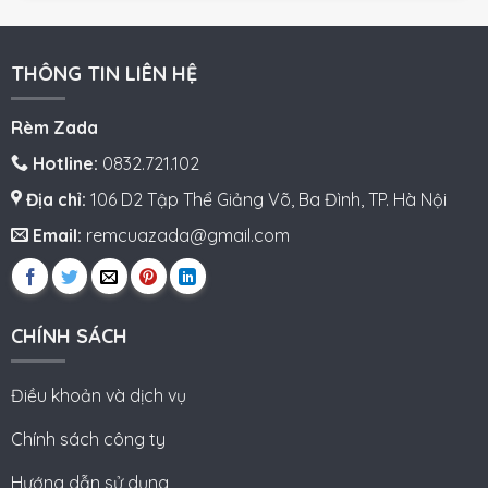
THÔNG TIN LIÊN HỆ
Rèm Zada
Hotline:
0832.721.102
Địa chỉ:
106 D2 Tập Thể Giảng Võ, Ba Đình, TP. Hà Nội
Email:
remcuazada@gmail.com
CHÍNH SÁCH
Điều khoản và dịch vụ
Chính sách công ty
Hướng dẫn sử dụng