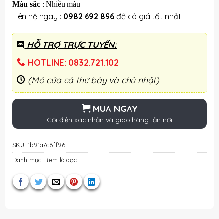
Màu sắc
: Nhiều màu
Liên hệ ngay :
0982 692 896
để có giá tốt nhất!
HỖ TRỢ TRỰC TUYẾN:
HOTLINE: 0832.721.102
(Mở cửa cả thứ bảy và chủ nhật)
MUA NGAY
Gọi điện xác nhận và giao hàng tận nơi
SKU:
1b91a7c6ff96
Danh mục:
Rèm lá dọc