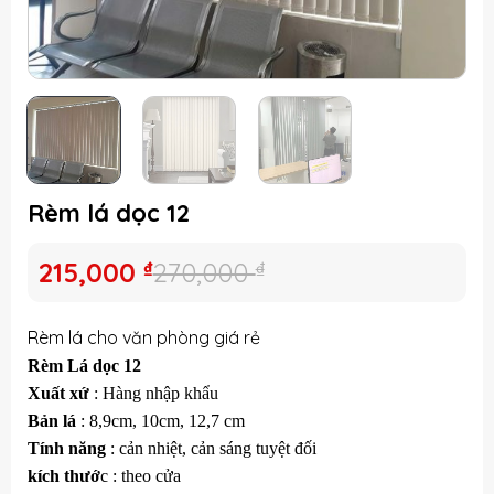
Rèm lá dọc 12
Giá
Giá
215,000
₫
270,000
₫
gốc
hiện
là:
tại
Rèm lá cho văn phòng giá rẻ
270,000 ₫.
là:
Rèm Lá dọc 12
215,000 ₫.
Xuất xứ
: Hàng nhập khẩu
Bản lá
: 8,9cm, 10cm, 12,7 cm
Tính năng
: cản nhiệt, cản sáng tuyệt đối
kích thướ
c : theo cửa