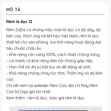
MÔ TẢ
Rèm lá dọc 12
Rèm ZaDa có những mẫu màn lá dọc có độ dày, độ
bền cao, thích ứng với khí hậu Việt Nam, rèm lá dọc
thiết kế cho văn phòng. Với tính năng hoạt động đạt
tiêu chuẩn châu Âu
– Khả năng cản sáng 100%, cách nhiệt chống nóng;
– Lá mành có khả năng đàn hồi chống gấp nếp;
– Hạn chế tối đa sự bắt bụi và dễ dàng vệ sinh;
– Khả năng chống cháy tức thời; Thẩm mỹ và độ bền
cao
Chi tiết xem tại
Rèm Cửa, địa chỉ May Rèm
website:
Cửa Sổ Đẹp giá tốt nhất
Xem thêm :
rèm lá dọc
, báo
giá rèm lá dọc