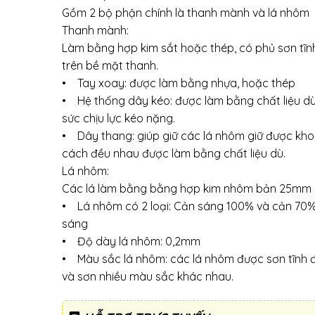
Gồm 2 bộ phận chính là thanh mành và lá nhôm
Thanh mành:
Làm bằng hợp kim sắt hoặc thép, có phủ sơn tĩn
trên bề mặt thanh.
• Tay xoay: được làm bằng nhựa, hoặc thép
• Hệ thống dây kéo: được làm bằng chất liệu d
sức chịu lực kéo nặng.
• Dây thang: giúp giữ các lá nhôm giữ được kh
cách đều nhau được làm bằng chất liệu dù.
Lá nhôm:
Các lá làm bằng bằng hợp kim nhôm bản 25mm
• Lá nhôm có 2 loại: Cản sáng 100% và cản 70
sáng
• Độ dày lá nhôm: 0,2mm
• Màu sắc lá nhôm: các lá nhôm được sơn tĩnh đ
và sơn nhiều màu sắc khác nhau.