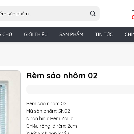
L
G CHỦ
GIỚI THIỆU
SẢN PHẨM
TIN TỨC
CHÍ
Rèm sáo nhôm 02
Rèm sáo nhôm 02
Mã sản phẩm: SN02
Nhãn hiệu: Rèm ZaDa
Chiều rộng lá rèm: 2cm
Xuất xứ: Nhập khẩu