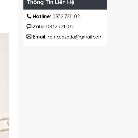
Thông Tin Liên Hệ
Hotline:
0832.721.102
Zalo:
0832.721.102
Email:
remcuazada@gmail.com