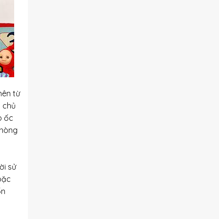
nên từ
g chủ
o ốc
phòng
ời sử
oặc
ốn