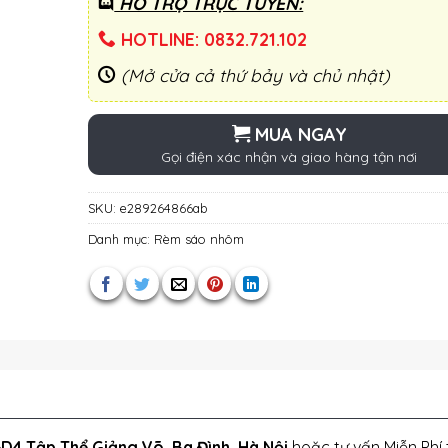
HỖ TRỢ TRỰC TUYẾN:
HOTLINE: 0832.721.102
(Mở cửa cả thứ bảy và chủ nhật)
MUA NGAY
Gọi điện xác nhận và giao hàng tận nơi
SKU:
e289264866ab
Danh mục:
Rèm sáo nhôm
D4 Tập Thể Giảng Võ, Ba Đình, Hà Nội
hoặc tư vấn Miễn Phí 