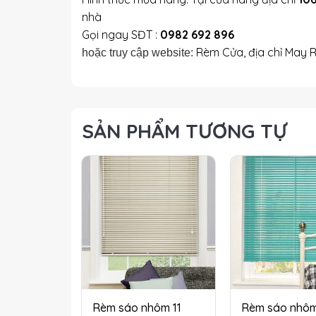
nhà
Gọi ngay SĐT :
0982 692 896
Rèm Cửa, địa chỉ May 
hoặc truy cập website:
SẢN PHẨM TƯƠNG TỰ
Rèm sáo nhôm 11
Rèm sáo nhô