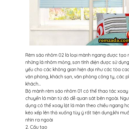
Rèm sáo nhôm 02 là loại mành ngang được tạo 
những lá nhôm mỏng, sơn tĩnh điện được sử dụn
yếu cho các không gian hiện đại như các tòa ca
văn phòng, khách sạn, văn phòng công ty, các 
khách…
Bộ mành rèm sáo nhôm 01 có thể thao tác xoay
chuyển lá màn từ đó dễ quan sát bên ngoài. Ngư
dụng có thể xoay lật lá màn theo chiều ngang h
kéo xếp lên thả xuống tùy ý rất tiện dụng,khi mu
nhìn ra ngoài
2. Cấu tạo