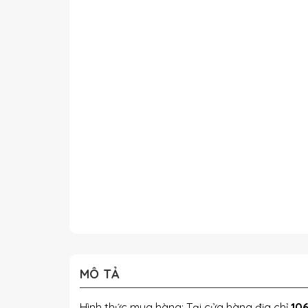
MÔ TẢ
Hình thức mua hàng: Tại cửa hàng địa chỉ
106