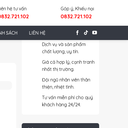
iên hệ tư vấn
Góp ý, Khiếu nại
0832.721.102
0832.721.102
Cam Kết Với Khách Hàng
NH SÁCH
LIÊN HỆ
Dịch vụ và sản phẩm
chất lượng, uy tín.
Giá cả hợp lý, cạnh tranh
nhất thị trường.
Đội ngũ nhân viên thân
thiện, nhiệt tình.
Tư vấn miễn phí cho quý
khách hàng 24/24.