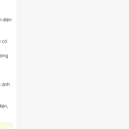
h điện
ù có
oảng
% ánh
iện,