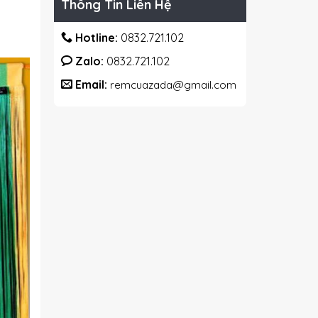
Thông Tin Liên Hệ
Hotline:
0832.721.102
Zalo:
0832.721.102
Email:
remcuazada@gmail.com