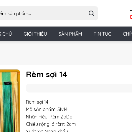
L
G CHỦ
GIỚI THIỆU
SẢN PHẨM
TIN TỨC
CHÍ
Rèm sợi 14
Rèm sợi 14
Mã sản phẩm: SN14
Nhãn hiệu: Rèm ZaDa
Chiều rộng lá rèm: 2cm
Xuất xứ: Nhập khẩu