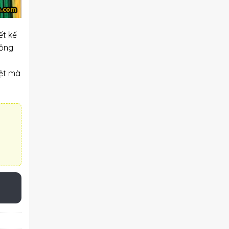
ết kế
hông
iệt mà