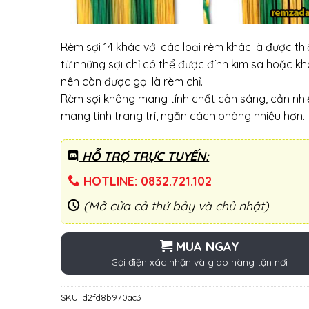
Rèm sợi 14 khác với các loại rèm khác là được thi
từ những sợi chỉ có thể được đính kim sa hoặc k
nên còn được gọi là rèm chỉ.
Rèm sợi không mang tính chất cản sáng, cản nh
mang tính trang trí, ngăn cách phòng nhiều hơn.
HỖ TRỢ TRỰC TUYẾN:
HOTLINE: 0832.721.102
(Mở cửa cả thứ bảy và chủ nhật)
MUA NGAY
Gọi điện xác nhận và giao hàng tận nơi
SKU:
d2fd8b970ac3