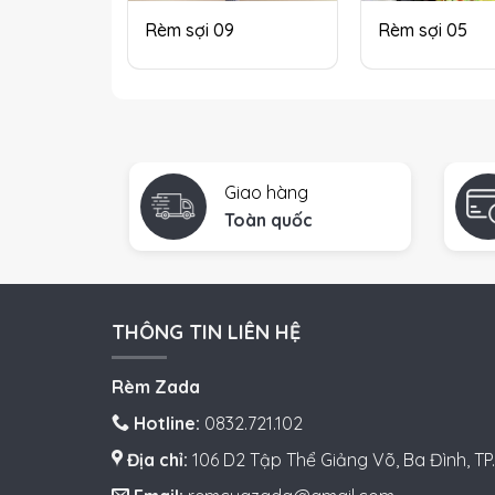
Rèm sợi 09
Rèm sợi 05
Giao hàng
Toàn quốc
THÔNG TIN LIÊN HỆ
Rèm Zada
Hotline:
0832.721.102
Địa chỉ:
106 D2 Tập Thể Giảng Võ, Ba Đình, TP.