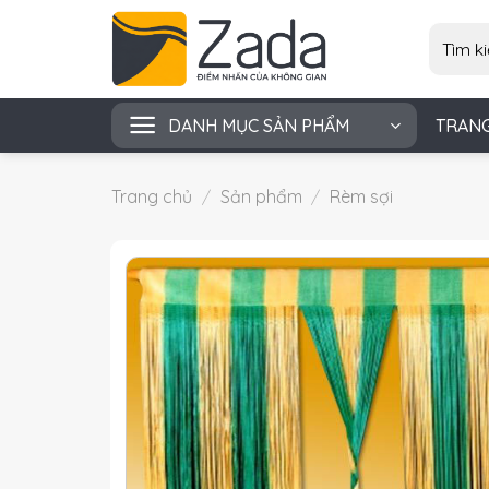
Skip
Tìm
to
kiếm:
content
DANH MỤC SẢN PHẨM
TRAN
Trang chủ
/
Sản phẩm
/
Rèm sợi