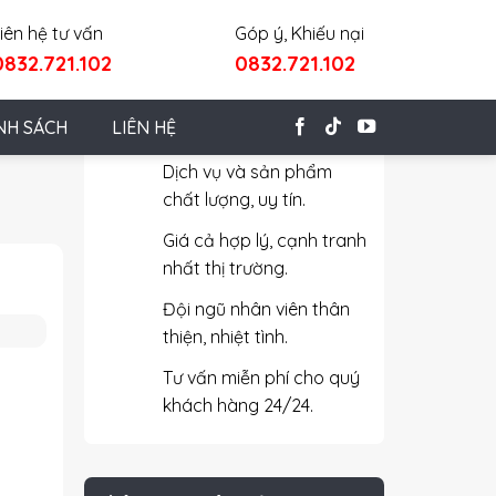
iên hệ tư vấn
Góp ý, Khiếu nại
0832.721.102
0832.721.102
Cam Kết Với Khách Hàng
NH SÁCH
LIÊN HỆ
Dịch vụ và sản phẩm
chất lượng, uy tín.
Giá cả hợp lý, cạnh tranh
nhất thị trường.
Đội ngũ nhân viên thân
thiện, nhiệt tình.
Tư vấn miễn phí cho quý
khách hàng 24/24.