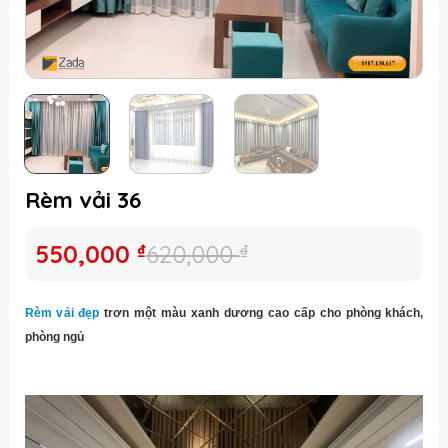
Rèm vải 36
Giá
Giá
550,000
₫
620,000
₫
gốc
hiện
là:
tại
Rèm v
ải đẹp
trơn một màu xanh dương cao cấp
cho phòng khách,
620,000 ₫.
là:
phòng ngủ
550,000 ₫.