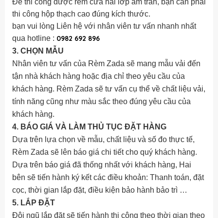
Để thi công được rèm cửa hai lớp âm trần, bạn cần phải
thi công hộp thạch cao đúng kích thước.
bạn vui lòng Liên hệ với nhân viên tư vấn nhanh nhất
qua hotline :
0982 692 896
3. CHỌN MẪU
Nhân viên tư vấn của Rèm Zada sẽ mang mẫu vải đến
tận nhà khách hàng hoặc địa chỉ theo yêu cầu của
khách hàng. Rèm Zada sẽ tư vấn cụ thể về chất liệu vải,
tính năng cũng như màu sắc theo đúng yêu cầu của
khách hàng.
4. BÁO GIÁ VÀ LÀM THỦ TỤC ĐẶT HÀNG
Dựa trên lựa chọn về mẫu, chất liệu và số đo thực tế,
Rèm Zada sẽ lên báo giá chi tiết cho quý khách hàng.
Dựa trên báo giá đã thống nhất với khách hàng, Hai
bên sẽ tiến hành ký kết các điều khoản: Thanh toán, đặt
cọc, thời gian lắp đặt, điều kiện bảo hành bảo trì …
5. LẮP ĐẶT
Đội ngũ lắp đặt sẽ tiến hành thi công theo thời gian theo