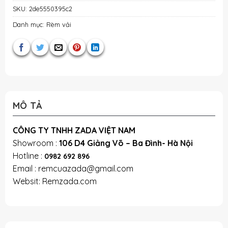
SKU:
2de5550395c2
Danh mục:
Rèm vải
MÔ TẢ
CÔNG TY TNHH ZADA VIỆT NAM
Showroom :
106 D4 Giảng Võ – Ba Đình- Hà Nội
Hotline :
0982 692 896
Email : remcuazada@gmail.com
Websit: Remzada.com