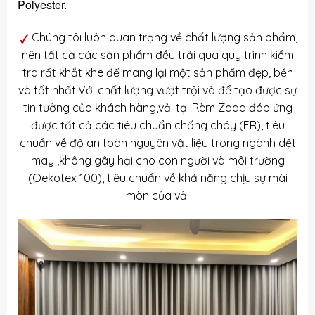
Polyester.
Chúng tôi luôn quan trọng về chất lượng sản phẩm,
nên tất cả các sản phẩm đều trải qua quy trình kiểm
tra rất khắt khe để mang lại một sản phẩm đẹp, bền
và tốt nhất.Với chất lượng vượt trội và để tạo được sự
tin tưởng của khách hàng,vải tại Rèm Zada đáp ứng
được tất cả các tiêu chuẩn chống cháy (FR), tiêu
chuẩn về độ an toàn nguyên vật liệu trong ngành dệt
may ,không gây hại cho con người và môi trường
(Oekotex 100), tiêu chuẩn về khả năng chịu sự mài
mòn của vải