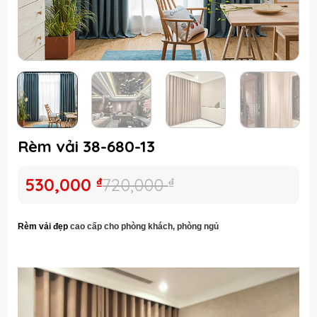
Rèm vải 38-680-13
Giá
Giá
530,000
₫
720,000
₫
gốc
hiện
là:
tại
Rèm v
ải đẹp
cao cấp
cho phòng khách, phòng ngủ
720,000 ₫.
là:
530,000 ₫.