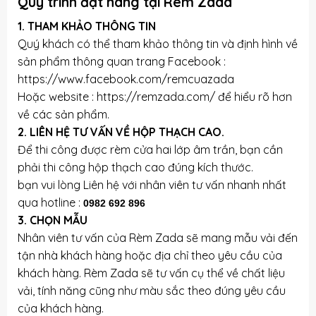
Quy trình đặt hàng tại Rèm Zada
1. THAM KHẢO THÔNG TIN
Quý khách có thể tham khảo thông tin và định hình về
sản phẩm thông quan trang Facebook :
https://www.facebook.com/remcuazada
Hoặc website : https://remzada.com/ để hiểu rõ hơn
về các sản phẩm.
2. LIÊN HỆ TƯ VẤN VỀ HỘP THẠCH CAO.
Để thi công được rèm cửa hai lớp âm trần, bạn cần
phải thi công hộp thạch cao đúng kích thước.
bạn vui lòng Liên hệ với nhân viên tư vấn nhanh nhất
qua hotline :
0982 692 896
3. CHỌN MẪU
Nhân viên tư vấn của Rèm Zada sẽ mang mẫu vải đến
tận nhà khách hàng hoặc địa chỉ theo yêu cầu của
khách hàng. Rèm Zada sẽ tư vấn cụ thể về chất liệu
vải, tính năng cũng như màu sắc theo đúng yêu cầu
của khách hàng.