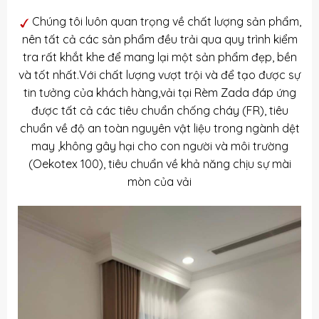
Chúng tôi luôn quan trọng về chất lượng sản phẩm,
nên tất cả các sản phẩm đều trải qua quy trình kiểm
tra rất khắt khe để mang lại một sản phẩm đẹp, bền
và tốt nhất.Với chất lượng vượt trội và để tạo được sự
tin tưởng của khách hàng,vải tại Rèm Zada đáp ứng
được tất cả các tiêu chuẩn chống cháy (FR), tiêu
chuẩn về độ an toàn nguyên vật liệu trong ngành dệt
may ,không gây hại cho con người và môi trường
(Oekotex 100), tiêu chuẩn về khả năng chịu sự mài
mòn của vải