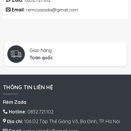
Zalo:
0832.721.102
Email:
remcuazada@gmail.com
Giao hàng
Toàn quốc
THÔNG TIN LIÊN HỆ
Rèm Zada
Hotline:
0832.721.102
Địa chỉ:
106 D2 Tập Thể Giảng Võ, Ba Đình, TP. Hà Nội
Email:
remcuazada@gmail.com