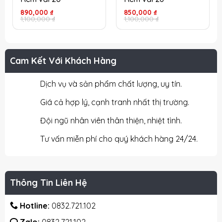
Giá
Giá
Giá
Giá
890,000
₫
850,000
₫
gốc
hiện
gốc
hiện
1,100,000
₫
1,100,000
₫
là:
tại
là:
tại
1,100,000 ₫.
là:
1,100,000 ₫.
là:
890,000 ₫.
850,000 ₫.
Cam Kết Với Khách Hàng
Dịch vụ và sản phẩm chất lượng, uy tín.
Giá cả hợp lý, cạnh tranh nhất thị trường.
Đội ngũ nhân viên thân thiện, nhiệt tình.
Tư vấn miễn phí cho quý khách hàng 24/24.
Thông Tin Liên Hệ
Hotline:
0832.721.102