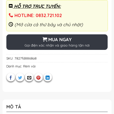
HỖ TRỢ TRỰC TUYẾN:
HOTLINE: 0832.721.102
(Mở cửa cả thứ bảy và chủ nhật)
MUA NGAY
Gọi điện xác nhận và giao hàng tận nơi
SKU:
7827fd8868a8
Danh mục:
Rèm vải
MÔ TẢ