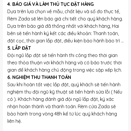
4. BÁO GIÁ VÀ LÀM THỦ TỤC ĐẶT HÀNG
Dựa trên lựa chọn về mẫu, chất liệu và số đo thực tế,
Rèm Zada sẽ lên báo giá chi tiết cho quý khách hàng.
Dựa trên báo giá đã thống nhất với khách hàng, Hai
bên sẽ tiến hành ký kết các điều khoản: Thanh toán,
đặt cọc, thời gian lắp đặt, điều kiện bảo hành bảo trì …
5. LẮP ĐẶT
Đội ngũ lắp đặt sẽ tiến hành thi công theo thời gian
theo thỏa thuận với khách hàng và có báo trước thời
gian để khách hàng chủ động trong việc sặp xếp lịch.
6. NGHIỆM THU THANH TOÁN
Sau khi hoàn tất việc lắp đặt, quý khách sẽ tiến hành
nghiệm thu đội ngũ kỹ thuật sẽ tiến hành sửa lỗi ( Nếu
có ). Khách hàng đánh giá đội ngũ lắp đặt, ký xác
nhận hoàn thành và thanh toán. Rèm cửa Zada sẽ
bảo hành trong vòng 48h kể từ lúc quý khách hàng
liên hệ.