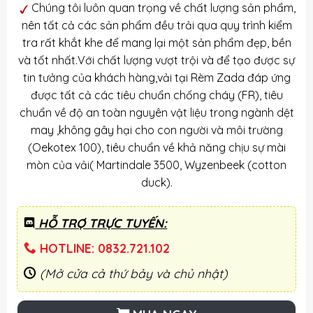
Chúng tôi luôn quan trọng về chất lượng sản phẩm,
nên tất cả các sản phẩm đều trải qua quy trình kiểm
tra rất khắt khe để mang lại một sản phẩm đẹp, bền
và tốt nhất.Với chất lượng vượt trội và để tạo được sự
tin tưởng của khách hàng,vải tại Rèm Zada đáp ứng
được tất cả các tiêu chuẩn chống cháy (FR), tiêu
chuẩn về độ an toàn nguyên vật liệu trong ngành dệt
may ,không gây hại cho con người và môi trường
(Oekotex 100), tiêu chuẩn về khả năng chịu sự mài
mòn của vải( Martindale 3500, Wyzenbeek (cotton
duck).
HỖ TRỢ TRỰC TUYẾN:
HOTLINE: 0832.721.102
(Mở cửa cả thứ bảy và chủ nhật)