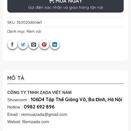
MUA NGAY
Gọi điện xác nhận và giao hàng tận nơi
SKU:
3b3020d606ef
Danh mục:
Rèm vải
MÔ TẢ
CÔNG TY TNHH ZADA VIỆT NAM
106D4 Tập Thể Giảng Võ, Ba Đình, Hà Nội
Showroom :
0982 692 896
Hotline :
Email : remcuazada@gmail.com
Websit: Remzada.com