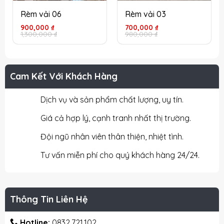
Rèm vải 06
Rèm vải 03
Giá
Giá
Giá
Giá
900,000
₫
700,000
₫
gốc
hiện
gốc
hiện
1,300,000
₫
980,000
₫
là:
tại
là:
tại
1,300,000 ₫.
là:
980,000 ₫.
là:
900,000 ₫.
700,000 ₫.
Cam Kết Với Khách Hàng
Dịch vụ và sản phẩm chất lượng, uy tín.
Giá cả hợp lý, cạnh tranh nhất thị trường.
Đội ngũ nhân viên thân thiện, nhiệt tình.
Tư vấn miễn phí cho quý khách hàng 24/24.
Thông Tin Liên Hệ
Hotline:
0832.721.102