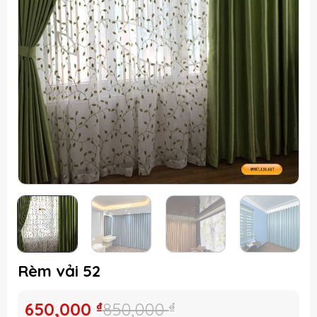
Rèm vải 52
Giá
Giá
650,000
₫
850,000
₫