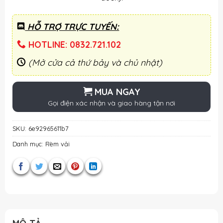
HỖ TRỢ TRỰC TUYẾN:
HOTLINE: 0832.721.102
(Mở cửa cả thứ bảy và chủ nhật)
MUA NGAY
Gọi điện xác nhận và giao hàng tận nơi
SKU:
6e92965611b7
Danh mục:
Rèm vải