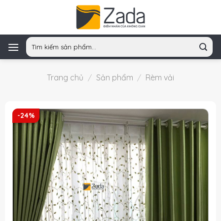
Skip
to
content
Tìm
kiếm:
Trang chủ
/
Sản phẩm
/
Rèm vải
-24%