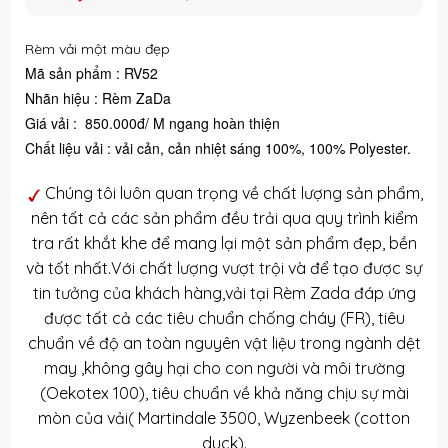
gốc
hiện
là:
tại
Rèm vải một màu đẹp
850,000 ₫.
là:
Mã sản phẩm : RV52
650,000 ₫.
Nhãn hiệu : Rèm ZaDa
Giá vải : 850.000đ/ M ngang hoàn thiện
Chất liệu vải : vải cản, cản nhiệt sáng 100%, 100% Polyester.
Chúng tôi luôn quan trọng về chất lượng sản phẩm,
nên tất cả các sản phẩm đều trải qua quy trình kiểm
tra rất khắt khe để mang lại một sản phẩm đẹp, bền
và tốt nhất.Với chất lượng vượt trội và để tạo được sự
tin tưởng của khách hàng,vải tại Rèm Zada đáp ứng
được tất cả các tiêu chuẩn chống cháy (FR), tiêu
chuẩn về độ an toàn nguyên vật liệu trong ngành dệt
may ,không gây hại cho con người và môi trường
(Oekotex 100), tiêu chuẩn về khả năng chịu sự mài
mòn của vải( Martindale 3500, Wyzenbeek (cotton
duck).