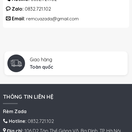
Zalo:
0832.721.102
Email:
remcuazada@gmail.com
Giao hàng
Toàn quốc
THÔNG TIN LIÊN HỆ
Rèm Zada
Hotline:
0832.721.102
Địa chỉ:
106 D2 Tập Thể Giảng Võ, Ba Đình, TP. Hà Nội