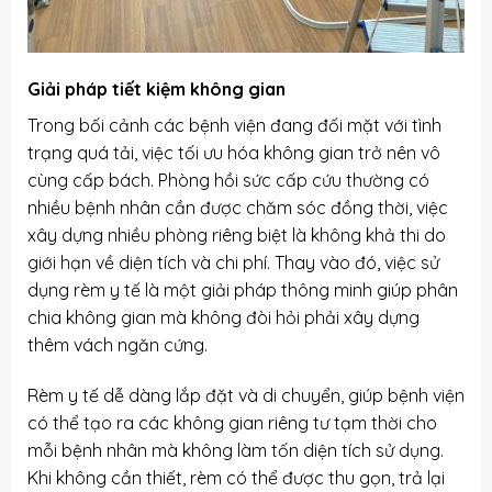
Giải pháp tiết kiệm không gian
Trong bối cảnh các bệnh viện đang đối mặt với tình
trạng quá tải, việc tối ưu hóa không gian trở nên vô
cùng cấp bách. Phòng hồi sức cấp cứu thường có
nhiều bệnh nhân cần được chăm sóc đồng thời, việc
xây dựng nhiều phòng riêng biệt là không khả thi do
giới hạn về diện tích và chi phí. Thay vào đó, việc sử
dụng rèm y tế là một giải pháp thông minh giúp phân
chia không gian mà không đòi hỏi phải xây dựng
thêm vách ngăn cứng.
Rèm y tế dễ dàng lắp đặt và di chuyển, giúp bệnh viện
có thể tạo ra các không gian riêng tư tạm thời cho
mỗi bệnh nhân mà không làm tốn diện tích sử dụng.
Khi không cần thiết, rèm có thể được thu gọn, trả lại