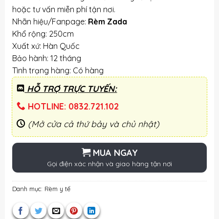
230,000 ₫.
hoặc tư vấn miễn phí tận nơi.
Nhãn hiệu/Fanpage:
Rèm Zada
Khổ rộng: 250cm
Xuất xứ: Hàn Quốc
Bảo hành: 12 tháng
Tình trạng hàng: Có hàng
HỖ TRỢ TRỰC TUYẾN:
HOTLINE: 0832.721.102
(Mở cửa cả thứ bảy và chủ nhật)
MUA NGAY
Gọi điện xác nhận và giao hàng tận nơi
Danh mục:
Rèm y tế