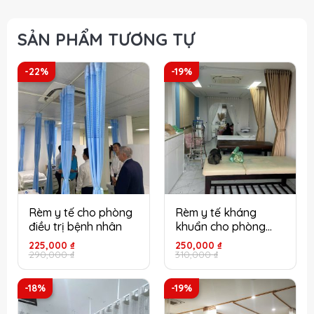
SẢN PHẨM TƯƠNG TỰ
-22%
-19%
Rèm y tế cho phòng
Rèm y tế kháng
điều trị bệnh nhân
khuẩn cho phòng
khám bác sĩ
Giá
Giá
Giá
Giá
225,000
₫
250,000
₫
gốc
hiện
gốc
hiện
290,000
₫
310,000
₫
là:
tại
là:
tại
290,000 ₫.
là:
310,000 ₫.
là:
225,000 ₫.
250,000 ₫.
-18%
-19%