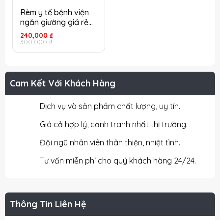
Rèm y tế bệnh viện
ngăn giường giá rẻ
chất lượng
Giá
Giá
240,000
₫
gốc
hiện
300,000
₫
là:
tại
300,000 ₫.
là:
240,000 ₫.
Cam Kết Với Khách Hàng
Dịch vụ và sản phẩm chất lượng, uy tín.
Giá cả hợp lý, cạnh tranh nhất thị trường.
Đội ngũ nhân viên thân thiện, nhiệt tình.
Tư vấn miễn phí cho quý khách hàng 24/24.
Thông Tin Liên Hệ