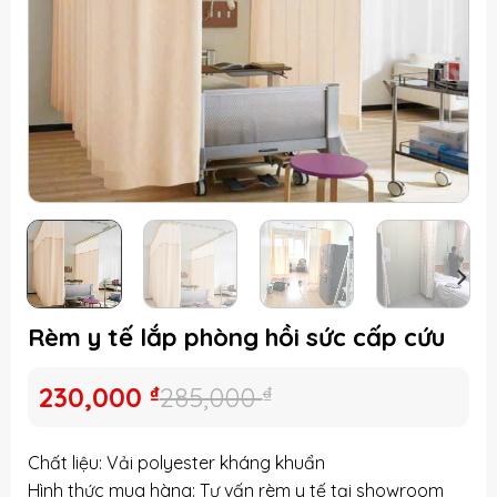
Rèm y tế lắp phòng hồi sức cấp cứu
Giá
Giá
230,000
₫
285,000
₫
gốc
hiện
là:
tại
Chất liệu: Vải polyester kháng khuẩn
285,000 ₫.
là:
Hình thức mua hàng: Tư vấn rèm y tế tại showroom