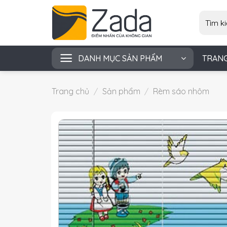
Skip
Tìm
to
kiếm:
content
DANH MỤC SẢN PHẨM
TRAN
Trang chủ
/
Sản phẩm
/
Rèm sáo nhôm