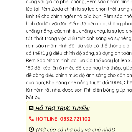
cùng với giá cả phải chăng, Rèm sáo nhôm hình 
lứa tại Rèm Zada chính là sự lựa chọn thời trang 
kinh tế cho chính ngôi nhà của bạn. Rèm sáo nh
hình đôi lứa với đặc điểm độ bền cao, không pha
chống nắng, cách nhiệt, chống cháy, là sự lựa c
tốt nhất trong việc điều tiết ánh sáng và sự riêng 
rèm sáo nhôm hình đôi lứa vừa có thể thông gió,
có thể tùy ý điều chỉnh độ sáng, sử dụng an toàn
Rèm Sáo Nhôm hình đôi lứa Có thể xoay lật lên 
180 độ, kéo lên ở nhiều độ cao hay thả thấp, giú
dễ dàng điều chỉnh mức độ ánh sáng cho căn p
của bạn; Khả năng che nắng tuyệt đối 100%; Chất
lá nhôm rất nhẹ, được sơn tĩnh điện bóng giúp h
bắt bụi
HỖ TRỢ TRỰC TUYẾN:
HOTLINE: 0832.721.102
(Mở cửa cả thứ bảy và chủ nhật)