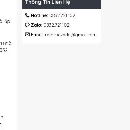
Thông Tin Liên Hệ
Hotline:
0832.721.102
à lắp
Zalo:
0832.721.102
Email:
remcuazada@gmail.com
ận nhà
 352
ơn
m