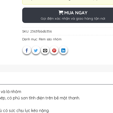
MUA NGAY
Gọi điện xác nhận và giao hàng tận nơi
SKU:
2363fbbdb356
Danh mục:
Rèm sáo nhôm
 và lá nhôm
, có phủ sơn tĩnh điện trên bề mặt thanh.
 có sức chịu lực kéo nặng.