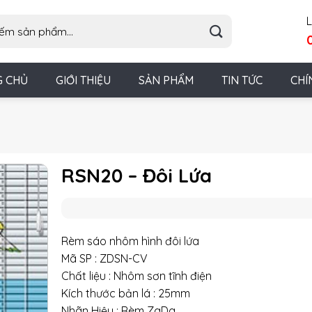
L
G CHỦ
GIỚI THIỆU
SẢN PHẨM
TIN TỨC
CHÍ
RSN20 – Đôi Lứa
Rèm sáo nhôm hình đôi lứa
Mã SP : ZDSN-CV
Chất liệu : Nhôm sơn tĩnh điện
Kích thước bản lá : 25mm
Nhãn Hiệu : Rèm ZaDa