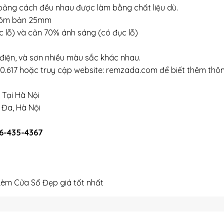
oảng cách đều nhau được làm bằng chất liệu dù.
nhôm bản 25mm
 lỗ) và cản 70% ánh sáng (có đục lỗ)
điện, và sơn nhiều màu sắc khác nhau.
30.617 hoặc truy cập website: remzada.com để biết thêm thôn
Tại Hà Nội
 Đa, Hà Nội
96-435-4367
Rèm Cửa Sổ Đẹp giá tốt nhất