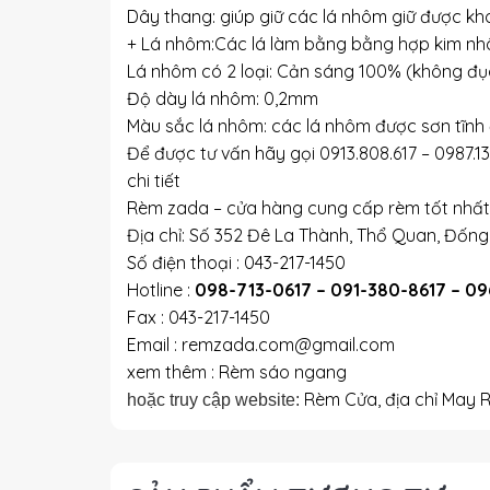
Dây thang: giúp giữ các lá nhôm giữ được kh
+ Lá nhôm:Các lá làm bằng bằng hợp kim 
Lá nhôm có 2 loại: Cản sáng 100% (không đục
Độ dày lá nhôm: 0,2mm
Màu sắc lá nhôm: các lá nhôm được sơn tĩnh 
Để được tư vấn hãy gọi 0913.808.617 – 0987.1
chi tiết
Rèm zada – cửa hàng cung cấp rèm tốt nhất 
Địa chỉ: Số 352 Đê La Thành, Thổ Quan, Đống
Số điện thoại : 043-217-1450
Hotline :
098-713-0617 – 091-380-8617 – 0
Fax : 043-217-1450
Email : remzada.com@gmail.com
xem thêm : Rèm sáo ngang
Rèm Cửa, địa chỉ May 
hoặc truy cập website: