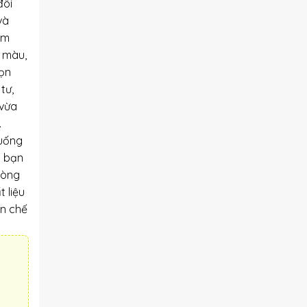
đôi
và
ôm
i màu,
họn
tư,
 vừa
.
xuống
p bạn
hòng
 liệu
ạn chế