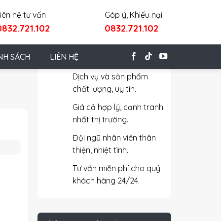
iên hệ tư vấn
Góp ý, Khiếu nại
0832.721.102
0832.721.102
Cam Kết Với Khách Hàng
NH SÁCH
LIÊN HỆ
Dịch vụ và sản phẩm
chất lượng, uy tín.
Giá cả hợp lý, cạnh tranh
nhất thị trường.
Đội ngũ nhân viên thân
thiện, nhiệt tình.
Tư vấn miễn phí cho quý
khách hàng 24/24.