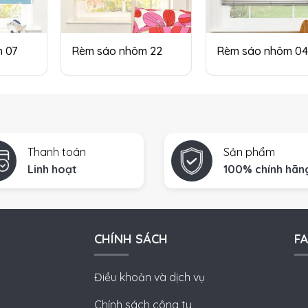
 07
Rèm sáo nhôm 22
Rèm sáo nhôm 0
Thanh toán
Sản phẩm
Linh hoạt
100% chính hãn
CHÍNH SÁCH
F
Điều khoản và dịch vụ
Chính sách công ty