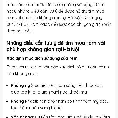
màu sắc, kích thước đến công năng sử dụng. Bỏ túi
ngay những điều cần lưu ý để được hỗ trợ tìm mua
rèm vải phù hợp không gian tại Hà Nội – Gọi ngay
0832721102 Rèm Zada để được các chuyên gia tư vấn
theo nhu cầu.
Những điều cần lưu ý để tìm mua rèm vải
phù hợp không gian tại Hà Nội
Xác định mục đích sử dụng của rèm
Trước khi mua rèm vải, cần xác định rõ nhu cầu chính
của không gian:
Phòng ngủ:
ưu tiên rèm cản sáng, rèm blackout
giúp tạo không gian nghỉ ngơi thoải mái.
Phòng khách:
nên chọn rèm có tính thẩm mỹ cao,
tạo điểm nhấn sang trọng.
Văn phòng:
ưu tiên rèm đơn giản, dễ sử dụng, giảm