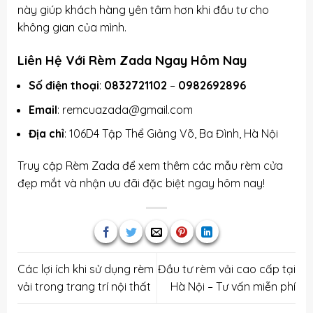
này giúp khách hàng yên tâm hơn khi đầu tư cho
không gian của mình.
Liên Hệ Với Rèm Zada Ngay Hôm Nay
Số điện thoại
:
0832721102
–
0982692896
Email
: remcuazada@gmail.com
Địa chỉ
: 106D4 Tập Thể Giảng Võ, Ba Đình, Hà Nội
Truy cập
Rèm Zada
để xem thêm các mẫu rèm cửa
đẹp mắt và nhận ưu đãi đặc biệt ngay hôm nay!
Các lợi ích khi sử dụng rèm
Đầu tư rèm vải cao cấp tại
vải trong trang trí nội thất
Hà Nội – Tư vấn miễn phí