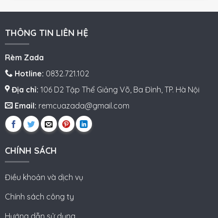
THÔNG TIN LIÊN HỆ
Rèm Zada
Hotline:
0832.721.102
Địa chỉ:
106 D2 Tập Thể Giảng Võ, Ba Đình, TP. Hà Nội
Email:
remcuazada@gmail.com
CHÍNH SÁCH
Điều khoản và dịch vụ
Chính sách công ty
Hướng dẫn sử dụng