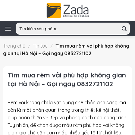
Skip
to
content
Tìm
kiếm:
Trang chủ
/
Tin tức
/
Tìm mua rèm vải phù hợp không
gian tại Hà Nội – Gọi ngay 0832721102
Tìm mua rèm vải phù hợp không gian
tại Hà Nội – Gọi ngay 0832721102
Rèm vải không chỉ là vật dụng che chắn ánh sáng mà
còn là một phần quan trọng trong thiết kế nội thất,
giúp hoàn thiện vẻ đẹp và phong cách của công trình.
Tuy nhiên, để chọn được mẫu rèm phù hợp với không
gian, gia chủ cần cân nhắc nhiều yếu tố từ chất liệu,