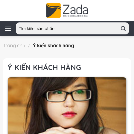
Skip
to
content
Tìm
kiếm:
Trang chủ
/
Ý kiến khách hàng
Ý KIẾN KHÁCH HÀNG