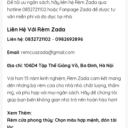
Để tối ưu ngân sách, hãy liên hệ Rèm Zada qua
hotline 0832721102 hoặc
Fanpage Zada
để được tư
vấn miễn phí và đo đạc tại nhà.
Liên Hệ Với Rèm Zada
Liên hệ:
0832721102
–
0982692896
Email:
remcuazada@gmail.com
Địa chỉ:
106D4 Tập Thể Giảng Võ, Ba Đình, Hà Nội
Với hơn 15 năm kinh nghiệm, Rèm Zada cam kết mang
đến những bộ rèm cửa cho nhà nhỏ chất lượng, thẩm
mỹ, và phù hợp với mọi ngân sách. Hãy để chúng tôi
giúp bạn biến không gian nhỏ trở nên hoàn hảo hơn!
Xem Thêm:
Rèm cửa phong thủy: Chọn màu hợp mệnh, đón tài
lộc