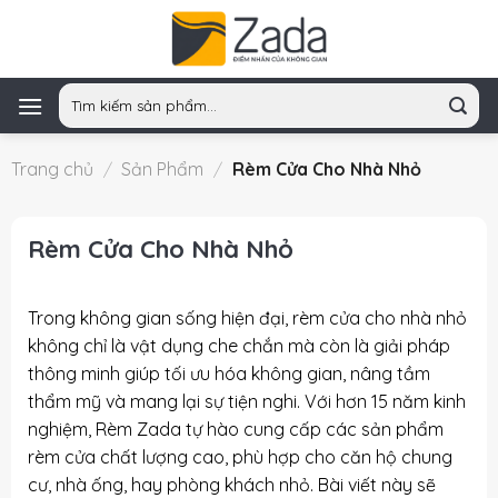
Skip
to
content
Tìm
kiếm:
Trang chủ
/
Sản Phẩm
/
Rèm Cửa Cho Nhà Nhỏ
Rèm Cửa Cho Nhà Nhỏ
Trong không gian sống hiện đại,
rèm cửa cho nhà nhỏ
không chỉ là vật dụng che chắn mà còn là giải pháp
thông minh giúp tối ưu hóa không gian, nâng tầm
thẩm mỹ và mang lại sự tiện nghi. Với hơn 15 năm kinh
nghiệm,
Rèm Zada
tự hào cung cấp các sản phẩm
rèm cửa chất lượng cao, phù hợp cho căn hộ chung
cư, nhà ống, hay phòng khách nhỏ. Bài viết này sẽ