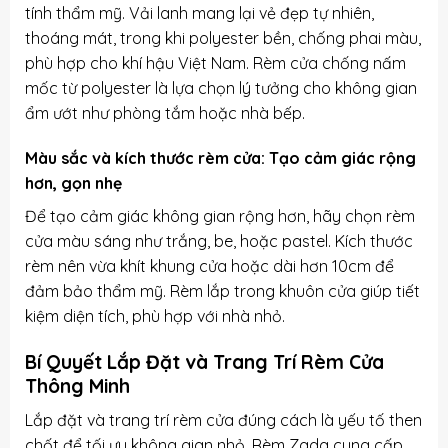
tính thẩm mỹ. Vải lanh mang lại vẻ đẹp tự nhiên,
thoáng mát, trong khi polyester bền, chống phai màu,
phù hợp cho khí hậu Việt Nam.
Rèm cửa chống nấm
mốc
từ polyester là lựa chọn lý tưởng cho không gian
ẩm ướt như phòng tắm hoặc nhà bếp.
Màu sắc và kích thước rèm cửa: Tạo cảm giác rộng
hơn, gọn nhẹ
Để tạo cảm giác không gian rộng hơn, hãy chọn rèm
cửa màu sáng như trắng, be, hoặc pastel. Kích thước
rèm nên vừa khít khung cửa hoặc dài hơn 10cm để
đảm bảo thẩm mỹ. Rèm lắp trong khuôn cửa giúp tiết
kiệm diện tích, phù hợp với nhà nhỏ.
Bí Quyết Lắp Đặt và Trang Trí Rèm Cửa
Thông Minh
Lắp đặt và trang trí rèm cửa đúng cách là yếu tố then
chốt để tối ưu không gian nhỏ. Rèm Zada cung cấp