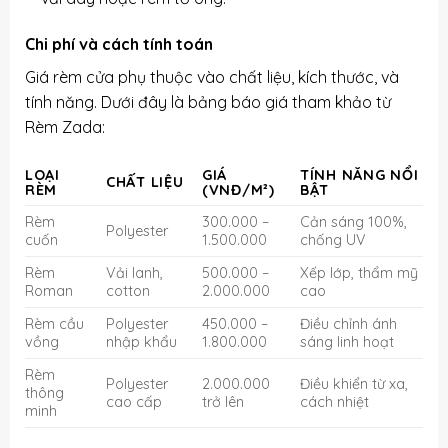
Chi phí và cách tính toán
Giá rèm cửa phụ thuộc vào chất liệu, kích thước, và
tính năng. Dưới đây là bảng báo giá tham khảo từ
Rèm Zada:
LOẠI
GIÁ
TÍNH NĂNG NỔI
CHẤT LIỆU
RÈM
(VNĐ/M²)
BẬT
Rèm
300.000 –
Cản sáng 100%,
Polyester
cuốn
1.500.000
chống UV
Rèm
Vải lanh,
500.000 –
Xếp lớp, thẩm mỹ
Roman
cotton
2.000.000
cao
Rèm cầu
Polyester
450.000 –
Điều chỉnh ánh
vồng
nhập khẩu
1.800.000
sáng linh hoạt
Rèm
Polyester
2.000.000
Điều khiển từ xa,
thông
cao cấp
trở lên
cách nhiệt
minh