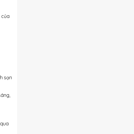
n của
ch sạn
sáng,
 qua