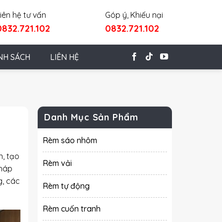
iên hệ tư vấn
Góp ý, Khiếu nại
0832.721.102
0832.721.102
NH SÁCH
LIÊN HỆ
Danh Mục Sản Phẩm
Rèm sáo nhôm
n, tạo
Rèm vải
pháp
g, các
Rèm tự động
Rèm cuốn tranh