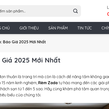
L
G CHỦ
GIỚI THIỆU
SẢN PHẨM
TIN TỨC
CHÍ
: Báo Giá 2025 Mới Nhất
 Giá 2025 Mới Nhất
ơn thuần là trang trí mà còn là cách để nâng tầm không gia
n 15 năm kinh nghiệm,
Rèm Zada
tự hào mang đến các giải 
hách sạn từ 1 đến 5 sao. Hãy cùng khám phá tầm quan trọn
tiêu biểu của chúng tôi.