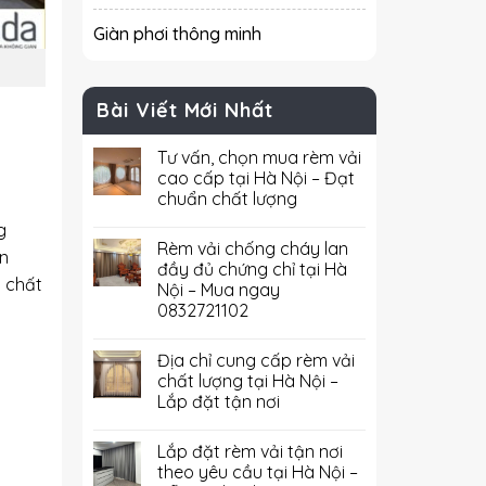
Giàn phơi thông minh
Bài Viết Mới Nhất
Tư vấn, chọn mua rèm vải
cao cấp tại Hà Nội – Đạt
chuẩn chất lượng
g
Rèm vải chống cháy lan
n
đầy đủ chứng chỉ tại Hà
a chất
Nội – Mua ngay
0832721102
Địa chỉ cung cấp rèm vải
chất lượng tại Hà Nội –
Lắp đặt tận nơi
Lắp đặt rèm vải tận nơi
theo yêu cầu tại Hà Nội –