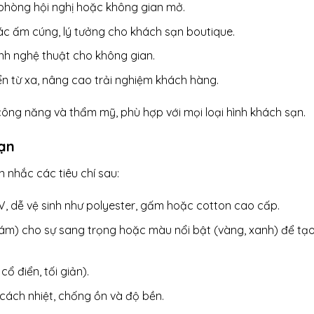
ới phòng hội nghị hoặc không gian mở.
ác ấm cúng, lý tưởng cho khách sạn boutique.
tính nghệ thuật cho không gian.
iển từ xa, nâng cao trải nghiệm khách hàng.
 công năng và thẩm mỹ, phù hợp với mọi loại hình khách sạn.
sạn
nhắc các tiêu chí sau:
 UV, dễ vệ sinh như polyester, gấm hoặc cotton cao cấp.
 xám) cho sự sang trọng hoặc màu nổi bật (vàng, xanh) để tạ
 cổ điển, tối giản).
cách nhiệt, chống ồn và độ bền.