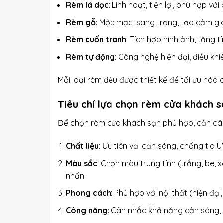
Rèm lá dọc
: Linh hoạt, tiện lợi, phù hợp v
Rèm gỗ
: Mộc mạc, sang trọng, tạo cảm gi
Rèm cuốn tranh
: Tích hợp hình ảnh, tăng 
Rèm tự động
: Công nghệ hiện đại, điều kh
Mỗi loại rèm đều được thiết kế để tối ưu hóa
Tiêu chí lựa chọn rèm cửa khách 
Để chọn rèm cửa khách sạn phù hợp, cần cân 
Chất liệu
: Ưu tiên vải cản sáng, chống tia
Màu sắc
: Chọn màu trung tính (trắng, be,
nhấn.
Phong cách
: Phù hợp với nội thất (hiện đại,
Công năng
: Cân nhắc khả năng cản sáng, 