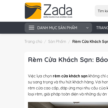
Skip
Tìm
to
kiếm:
content
DANH MỤC SẢN PHẨM
TRAN
Trang chủ
/
Sản Phẩm
/
Rèm Cửa Khách Sạn
Rèm Cửa Khách Sạn: Báo
Việc lựa chọn
rèm cửa khách sạn
không chỉ đ
sự sang trọng và thu hút khách hàng. Với hơ
rèm cửa cao cấp, đáp ứng mọi nhu cầu của k
loại rèm, giải pháp toàn diện và những dự án 