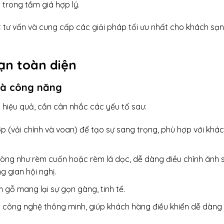
trong tầm giá hợp lý.
 tư vấn và cung cấp các giải pháp tối ưu nhất cho khách sạ
ạn toàn diện
và công năng
iệu quả, cần cân nhắc các yếu tố sau:
lớp (vải chính và voan) để tạo sự sang trọng, phù hợp với khá
hòng
như rèm cuốn hoặc rèm lá dọc, dễ dàng điều chỉnh ánh 
 gian hội nghị.
gỗ mang lại sự gọn gàng, tinh tế.
p công nghệ thông minh, giúp khách hàng điều khiển dễ dàng