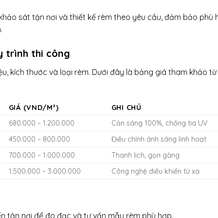
khảo sát tận nơi và thiết kế rèm theo yêu cầu, đảm bảo phù 
.
 trình thi công
u, kích thước và loại rèm. Dưới đây là bảng giá tham khảo t
GIÁ (VND/M²)
GHI CHÚ
680.000 – 1.200.000
Cản sáng 100%, chống tia UV
450.000 – 800.000
Điều chỉnh ánh sáng linh hoạt
700.000 – 1.000.000
Thanh lịch, gọn gàng
1.500.000 – 3.000.000
Công nghệ điều khiển từ xa
ến tận nơi để đo đạc và tư vấn mẫu rèm phù hợp.