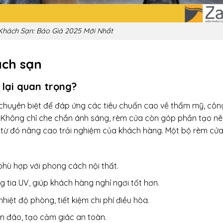
hách Sạn: Báo Giá 2025 Mới Nhất
ách sạn
 lại quan trọng?
 chuyên biệt để đáp ứng các tiêu chuẩn cao về thẩm mỹ, côn
 Không chỉ che chắn ánh sáng, rèm cửa còn góp phần tạo nê
i, từ đó nâng cao trải nghiệm của khách hàng. Một bộ rèm cử
 phù hợp với phong cách nội thất.
 tia UV, giúp khách hàng nghỉ ngơi tốt hơn.
nhiệt độ phòng, tiết kiệm chi phí điều hòa.
n đáo, tạo cảm giác an toàn.