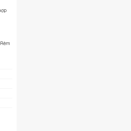
hợp
ừ Rèm