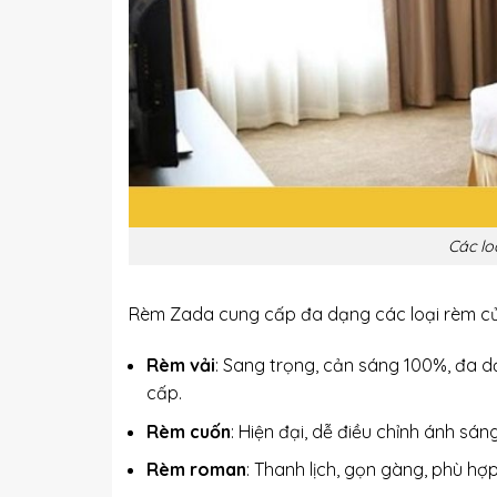
Các lo
Rèm Zada cung cấp đa dạng các loại rèm cử
Rèm vải
: Sang trọng, cản sáng 100%, đa d
cấp.
Rèm cuốn
: Hiện đại, dễ điều chỉnh ánh sá
Rèm roman
: Thanh lịch, gọn gàng, phù hợ