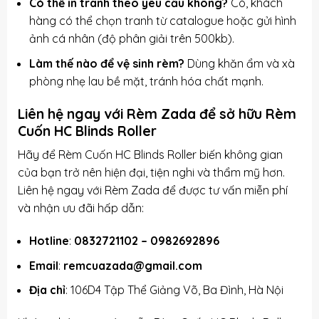
Có thể in tranh theo yêu cầu không?
Có, khách
hàng có thể chọn tranh từ catalogue hoặc gửi hình
ảnh cá nhân (độ phân giải trên 500kb).
Làm thế nào để vệ sinh rèm?
Dùng khăn ẩm và xà
phòng nhẹ lau bề mặt, tránh hóa chất mạnh.
Liên hệ ngay với Rèm Zada để sở hữu Rèm
Cuốn HC Blinds Roller
Hãy để Rèm Cuốn HC Blinds Roller biến không gian
của bạn trở nên hiện đại, tiện nghi và thẩm mỹ hơn.
Liên hệ ngay với Rèm Zada để được tư vấn miễn phí
và nhận ưu đãi hấp dẫn:
Hotline
:
0832721102
–
0982692896
Email
:
remcuazada@gmail.com
Địa chỉ
: 106D4 Tập Thể Giảng Võ, Ba Đình, Hà Nội