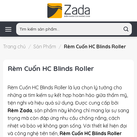
Skip
to
content
Tìm
kiếm:
Trang chủ
/
Sản Phẩm
/
Rèm Cuốn HC Blinds Roller
Rèm Cuốn HC Blinds Roller
Rèm Cuốn HC Blinds Roller là lựa chọn lý tưởng cho
những ai tìm kiếm sự kết hợp hoàn hảo giữa thẩm mỹ,
tiện nghi và hiệu quả sử dụng. Được cung cấp bởi
Rèm Zada
, sản phẩm này không chỉ mang lại sự sang
trọng mà còn đáp ứng nhu cầu chống nắng, cách
nhiệt và bảo vệ không gian sống. Với thiết kế hiện đại
và công nghệ tiên tiến,
Rèm Cuốn HC Blinds Roller