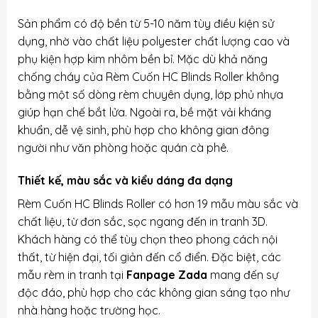
Sản phẩm có độ bền từ 5-10 năm tùy điều kiện sử
dụng, nhờ vào chất liệu polyester chất lượng cao và
phụ kiện hợp kim nhôm bền bỉ. Mặc dù khả năng
chống cháy của Rèm Cuốn HC Blinds Roller không
bằng một số dòng rèm chuyên dụng, lớp phủ nhựa
giúp hạn chế bắt lửa. Ngoài ra, bề mặt vải kháng
khuẩn, dễ vệ sinh, phù hợp cho không gian đông
người như văn phòng hoặc quán cà phê.
Thiết kế, màu sắc và kiểu dáng đa dạng
Rèm Cuốn HC Blinds Roller có hơn 19 mẫu màu sắc và
chất liệu, từ đơn sắc, sọc ngang đến in tranh 3D.
Khách hàng có thể tùy chọn theo phong cách nội
thất, từ hiện đại, tối giản đến cổ điển. Đặc biệt, các
mẫu rèm in tranh tại
Fanpage Zada
mang đến sự
độc đáo, phù hợp cho các không gian sáng tạo như
nhà hàng hoặc trường học.