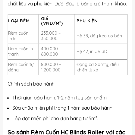
chất liệu và phụ kiện. Dưới đây là bảng giá tham khảo:
GIÁ
LOẠI RÈM
PHỤ KIỆN
(VND/M²)
Rèm cuốn
235.000 –
Hệ 38, dây kéo cơ bản
trơn
350.000
Rèm cuốn in
400.000 –
Hệ 42, in UV 3D
tranh
600.000
Rèm cuốn tự
800.000 –
Động cơ Somfy, điều
động
1.200.000
khiển từ xa
Chính sách bảo hành:
Thời gian bảo hành: 1-2 năm tùy sản phẩm.
Sửa chữa miễn phí trong 1 năm sau bảo hành.
Lắp đặt miễn phí cho đơn hàng từ 5m².
So sánh Rèm Cuốn HC Blinds Roller với các