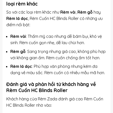
loại rèm khác
So với các loại rèm khác như
Rèm vả
i
,
Rèm gỗ
hay
Rèm lá dọc
, Rèm Cuốn HC Blinds Roller có những ưu
điểm nổi bật:
Rèm vải
: Thẩm mỹ cao nhưng dễ bám bụi, khó vệ
sinh. Rèm cuốn gọn nhẹ, dễ lau chùi hơn.
Rèm gỗ
: Sang trọng nhưng giá cao, không phù hợp
với không gian ẩm. Rèm cuốn chống ẩm tốt hơn.
Rèm lá dọc
: Phù hợp văn phòng nhưng kém đa
dạng về màu sắc. Rèm cuốn có nhiều mẫu mã hơn.
Đánh giá và phản hồi từ khách hàng về
Rèm Cuốn HC Blinds Roller
Khách hàng của Rèm Zada đánh giá cao Rèm Cuốn
HC Blinds Roller nhờ vào: