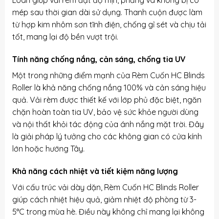
Loan giúp vải rèm đạt độ mịn, phẳng và không bị co
mép sau thời gian dài sử dụng. Thanh cuộn được làm
từ hợp kim nhôm sơn tĩnh điện, chống gỉ sét và chịu tải
tốt, mang lại độ bền vượt trội.
Tính năng chống nắng, cản sáng, chống tia UV
Một trong những điểm mạnh của Rèm Cuốn HC Blinds
Roller là khả năng chống nắng 100% và cản sáng hiệu
quả. Vải rèm được thiết kế với lớp phủ đặc biệt, ngăn
chặn hoàn toàn tia UV, bảo vệ sức khỏe người dùng
và nội thất khỏi tác động của ánh nắng mặt trời. Đây
là giải pháp lý tưởng cho các không gian có cửa kính
lớn hoặc hướng Tây.
Khả năng cách nhiệt và tiết kiệm năng lượng
Với cấu trúc vải dày dặn, Rèm Cuốn HC Blinds Roller
giúp cách nhiệt hiệu quả, giảm nhiệt độ phòng từ 3-
5°C trong mùa hè. Điều này không chỉ mang lại không