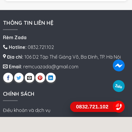
THÔNG TIN LIÊN HỆ
Rèm Zada
Hotline:
0832.721.102
Địa chỉ:
106 D2 Tập Thể Giảng Võ, Ba Đình, TP. Hà Nội
Email:
remcuazada@gmail.com
CHÍNH SÁCH
0832.721.102
Điều khoản và dịch vụ
Chính sách công ty