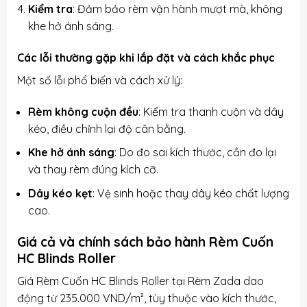
Kiểm tra
: Đảm bảo rèm vận hành mượt mà, không
khe hở ánh sáng.
Các lỗi thường gặp khi lắp đặt và cách khắc phục
Một số lỗi phổ biến và cách xử lý:
Rèm không cuộn đều
: Kiểm tra thanh cuộn và dây
kéo, điều chỉnh lại độ cân bằng.
Khe hở ánh sáng
: Do đo sai kích thước, cần đo lại
và thay rèm đúng kích cỡ.
Dây kéo kẹt
: Vệ sinh hoặc thay dây kéo chất lượng
cao.
Giá cả và chính sách bảo hành Rèm Cuốn
HC Blinds Roller
Giá Rèm Cuốn HC Blinds Roller tại Rèm Zada dao
động từ 235.000 VND/m², tùy thuộc vào kích thước,