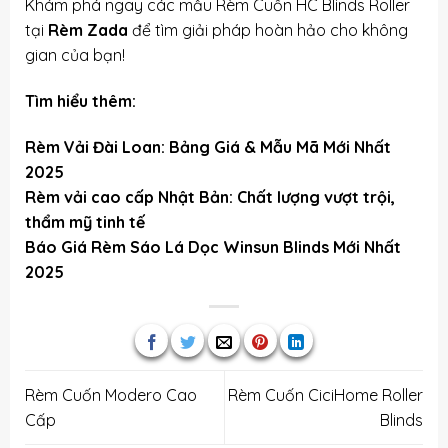
Khám phá ngay các mẫu Rèm Cuốn HC Blinds Roller
tại
Rèm Zada
để tìm giải pháp hoàn hảo cho không
gian của bạn!
Tìm hiểu thêm:
Rèm Vải Đài Loan: Bảng Giá & Mẫu Mã Mới Nhất
2025
Rèm vải cao cấp Nhật Bản: Chất lượng vượt trội,
thẩm mỹ tinh tế
Báo Giá Rèm Sáo Lá Dọc Winsun Blinds Mới Nhất
2025
Rèm Cuốn Modero Cao
Rèm Cuốn CiciHome Roller
Cấp
Blinds