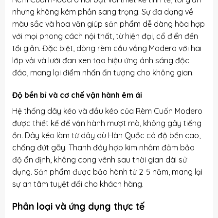
nhưng không kém phần sang trọng. Sự đa dạng về
màu sắc và hoa văn giúp sản phẩm dễ dàng hòa hợp
với mọi phong cách nội thất, từ hiện đại, cổ điển đến
tối giản. Đặc biệt, dòng rèm cầu vồng Modero với hai
lớp vải và lưới đan xen tạo hiệu ứng ánh sáng độc
đáo, mang lại điểm nhấn ấn tượng cho không gian.
Độ bền bỉ và cơ chế vận hành êm ái
Hệ thống dây kéo và đầu kéo của Rèm Cuốn Modero
được thiết kế để vận hành mượt mà, không gây tiếng
ồn. Dây kéo làm từ dây dù Hàn Quốc có độ bền cao,
chống đứt gãy. Thanh đáy hợp kim nhôm đảm bảo
độ ổn định, không cong vênh sau thời gian dài sử
dụng. Sản phẩm được bảo hành từ 2-5 năm, mang lại
sự an tâm tuyệt đối cho khách hàng.
Phân loại và ứng dụng thực tế