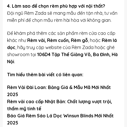
4. Làm sao để chọn rèm phù hợp với nội thất?
Đội ngũ Rèm Zada sẽ mang mẫu đến tận nhà, tư vấn
miễn phí để chọn mẫu rèm hài hòa với không gian.
Để khám phá thêm các sản phẩm rèm cửa cao cấp
khác như
Rèm vải
,
Rèm cuốn
,
Rèm gỗ
, hoặc
Rèm lá
dọc
, hãy truy cập website của Rèm Zada hoặc ghé
showroom tại
106D4 Tập Thể Giảng Võ, Ba Đình, Hà
Nội
.
Tìm hiểu thêm bài viết có liên quan:
Rèm Vải Đài Loan: Bảng Giá & Mẫu Mã Mới Nhất
2025
Rèm vải cao cấp Nhật Bản: Chất lượng vượt trội,
thẩm mỹ tinh tế
Báo Giá Rèm Sáo Lá Dọc Winsun Blinds Mới Nhất
2025