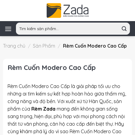
Skip
to
content
Tìm
kiếm:
Trang chủ
/
Sản Phẩm
/
Rèm Cuốn Modero Cao Cấp
Rèm Cuốn Modero Cao Cấp
Rèm Cuốn Modero Cao Cấp là giải pháp tối ưu cho
những ai tìm kiếm sự kết hợp hoàn hảo giữa thẩm mỹ,
công năng và độ bền. Với xuất xứ từ Hàn Quốc, sản
phẩm của
Rèm Zada
mang đến không gian sống
sang trọng, hiện đại, phù hợp với mọi phong cách nội
thất từ văn phòng, căn hộ cao cấp đến biệt thự. Hãy
cùng khám phá lý do vì sao Rèm Cuốn Modero Cao