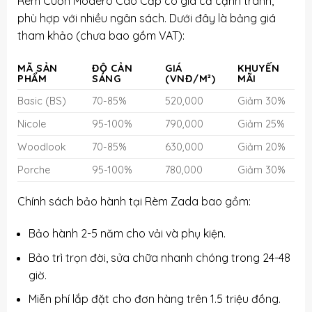
Rèm Cuốn Modero Cao Cấp có giá cả cạnh tranh,
phù hợp với nhiều ngân sách. Dưới đây là bảng giá
tham khảo (chưa bao gồm VAT):
MÃ SẢN
ĐỘ CẢN
GIÁ
KHUYẾN
PHẨM
SÁNG
(VNĐ/M²)
MÃI
Basic (BS)
70-85%
520,000
Giảm 30%
Nicole
95-100%
790,000
Giảm 25%
Woodlook
70-85%
630,000
Giảm 20%
Porche
95-100%
780,000
Giảm 30%
Chính sách bảo hành tại Rèm Zada bao gồm:
Bảo hành 2-5 năm cho vải và phụ kiện.
Bảo trì trọn đời, sửa chữa nhanh chóng trong 24-48
giờ.
Miễn phí lắp đặt cho đơn hàng trên 1.5 triệu đồng.