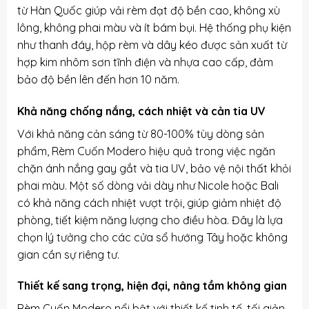
từ Hàn Quốc giúp vải rèm đạt độ bền cao, không xù
lông, không phai màu và ít bám bụi. Hệ thống phụ kiện
như thanh đáy, hộp rèm và dây kéo được sản xuất từ
hợp kim nhôm sơn tĩnh điện và nhựa cao cấp, đảm
bảo độ bền lên đến hơn 10 năm.
Khả năng chống nắng, cách nhiệt và cản tia UV
Với khả năng cản sáng từ 80-100% tùy dòng sản
phẩm, Rèm Cuốn Modero hiệu quả trong việc ngăn
chặn ánh nắng gay gắt và tia UV, bảo vệ nội thất khỏi
phai màu. Một số dòng vải dày như Nicole hoặc Bali
có khả năng cách nhiệt vượt trội, giúp giảm nhiệt độ
phòng, tiết kiệm năng lượng cho điều hòa. Đây là lựa
chọn lý tưởng cho các cửa sổ hướng Tây hoặc không
gian cần sự riêng tư.
Thiết kế sang trọng, hiện đại, nâng tầm không gian
Rèm Cuốn Modero nổi bật với thiết kế tinh tế, tối giản