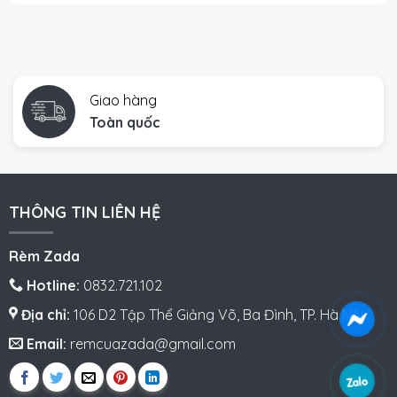
Giao hàng
Toàn quốc
THÔNG TIN LIÊN HỆ
Rèm Zada
Hotline:
0832.721.102
Địa chỉ:
106 D2 Tập Thể Giảng Võ, Ba Đình, TP. Hà Nội
Email:
remcuazada@gmail.com