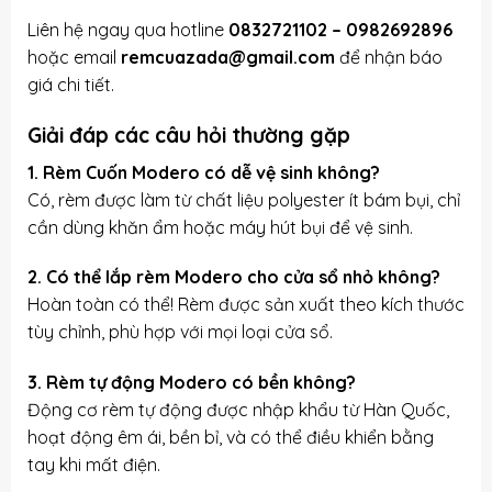
Liên hệ ngay qua hotline
0832721102
–
0982692896
hoặc email
remcuazada@gmail.com
để nhận báo
giá chi tiết.
Giải đáp các câu hỏi thường gặp
1. Rèm Cuốn Modero có dễ vệ sinh không?
Có, rèm được làm từ chất liệu polyester ít bám bụi, chỉ
cần dùng khăn ẩm hoặc máy hút bụi để vệ sinh.
2. Có thể lắp rèm Modero cho cửa sổ nhỏ không?
Hoàn toàn có thể! Rèm được sản xuất theo kích thước
tùy chỉnh, phù hợp với mọi loại cửa sổ.
3. Rèm tự động Modero có bền không?
Động cơ rèm tự động được nhập khẩu từ Hàn Quốc,
hoạt động êm ái, bền bỉ, và có thể điều khiển bằng
tay khi mất điện.