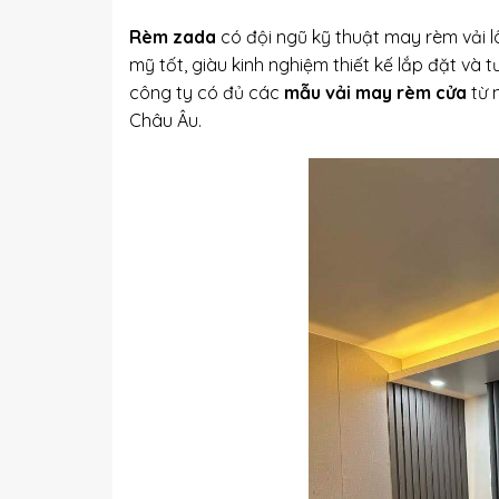
Rèm zada
có đội ngũ kỹ thuật may rèm vải lâ
mỹ tốt, giàu kinh nghiệm thiết kế lắp đặt và t
công ty có đủ các
mẫu vải may rèm cửa
từ 
Châu Âu.