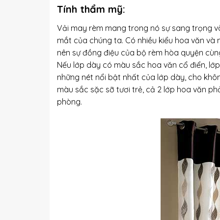
Tính thẩm mỹ
:
Vải may rèm mang trong nó sự sang trọng và 
mắt của chúng ta. Có nhiều kiểu hoa văn và m
nên sự đồng điệu của bộ rèm hòa quyện cùng 
Nếu lớp dày có màu sắc hoa văn cổ điển, lớ
những nét nổi bật nhất của lớp dày, cho kh
màu sắc sặc sỡ tươi trẻ, cả 2 lớp hoa văn ph
phòng.