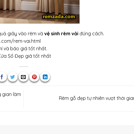
 quả giây vào rèm và
vệ sinh rèm vải
đúng cách.
.com/rem-vai.html
í và báo giá tốt nhất.
ửa Sổ Đẹp
giá tốt nhất
g gian làm
Rèm gỗ đẹp tự nhiên vượt thời gi