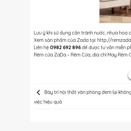
Lưu ý khi sử dụng cần tránh nước, nhựa hoa
Xem sản phẩm của Zada tại: http://remzada
Liên hệ
0982 692 896
để được tư vấn miễn ph
Rèm cửa ZaDa – Rèm Cửa, địa chỉ
May Rèm C
Bày trí nội thất văn phòng đem lại khôn
việc hiệu quả