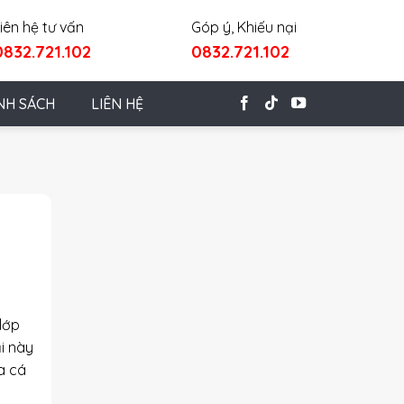
iên hệ tư vấn
Góp ý, Khiếu nại
0832.721.102
0832.721.102
NH SÁCH
LIÊN HỆ
lớp
i này
a cá