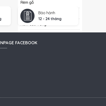
Rèm gỗ
Bảo hảnh
Rèm cửa đẹp
g
12 - 24 tháng
Rèm Cầu Vồng
Phông hội trường
ANPAGE FACEBOOK
Rèm ngăn lạnh
Giàn phơi thông minh
Bài Viết Mới Nhất
Tư vấn, chọn mua rèm vải
cao cấp tại Hà Nội – Đạt
chuẩn chất lượng
Rèm vải chống cháy lan