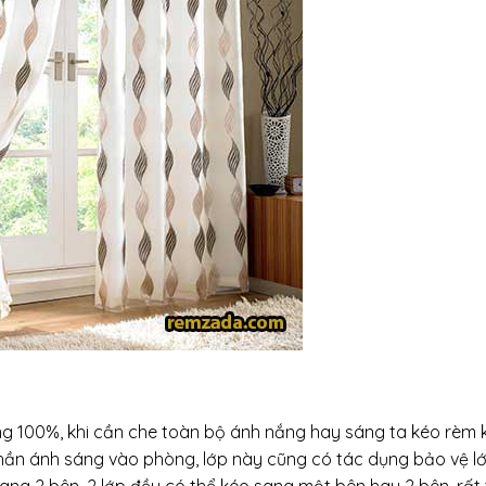
ng 100%, khi cần che toàn bộ ánh nắng hay sáng ta kéo rèm k
phần ánh sáng vào phòng, lớp này cũng có tác dụng bảo vệ l
 sang 2 bên. 2 lớp đều có thể kéo sang một bên hay 2 bên, rất