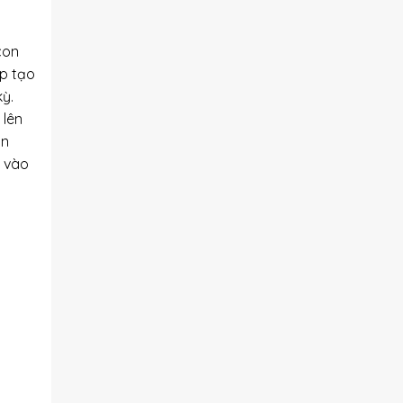
con
ớp tạo
ỳ.
 lên
ần
c vào