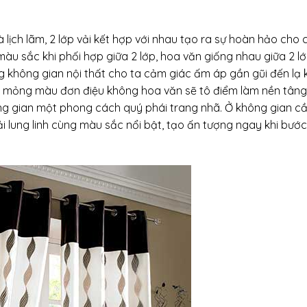
lịch lãm, 2 lớp vải kết hợp với nhau tạo ra sự hoàn hảo cho 
àu sắc khi phối hợp giữa 2 lớp, hoa văn giống nhau giữa 2 l
không gian nội thất cho ta cảm giác ấm áp gần gũi đến lạ k
p mỏng màu đơn điệu không hoa văn sẽ tô điểm làm nền tâng
ông gian một phong cách quý phái trang nhã. Ở không gian c
ải lung linh cùng màu sắc nổi bật, tạo ấn tượng ngay khi bướ