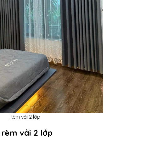
Rèm vải 2 lớp
a
rèm vải
2 lớp