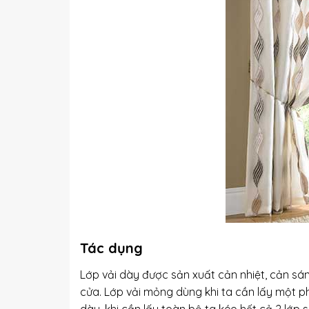
Tác dụng
Lớp vải dày được sản xuất cản nhiệt, cản sá
cửa. Lớp vải mỏng dùng khi ta cần lấy một 
dày, khi cần lấy toàn bộ ta kéo hết cả 2 lớp