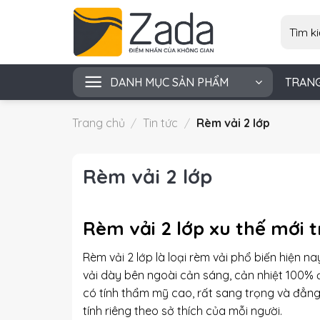
Skip
Tìm
to
kiếm:
content
DANH MỤC SẢN PHẨM
TRAN
Trang chủ
/
Tin tức
/
Rèm vải 2 lớp
Rèm vải 2 lớp
Rèm vải 2 lớp xu thế mới t
Rèm vải 2 lớp là loại rèm vải phổ biến hiện 
vải dày bên ngoài cản sáng, cản nhiệt 100%
có tính thẩm mỹ cao, rất sang trọng và đẳng
tính riêng theo sở thích của mỗi người.