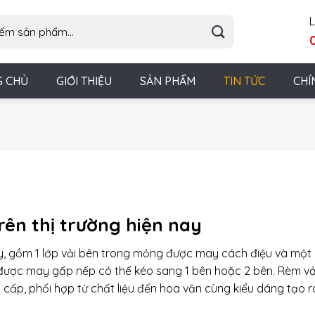
L
G CHỦ
GIỚI THIỆU
SẢN PHẨM
TIN TỨC
CHÍ
rên thị trường hiện nay
nay, gồm 1 lớp vải bên trong mỏng được may cách điệu và một 
 được may gấp nếp có thể kéo sang 1 bên hoặc 2 bên. Rèm vả
 cấp, phối hợp từ chất liệu đến hoa văn cùng kiểu dáng tạo r