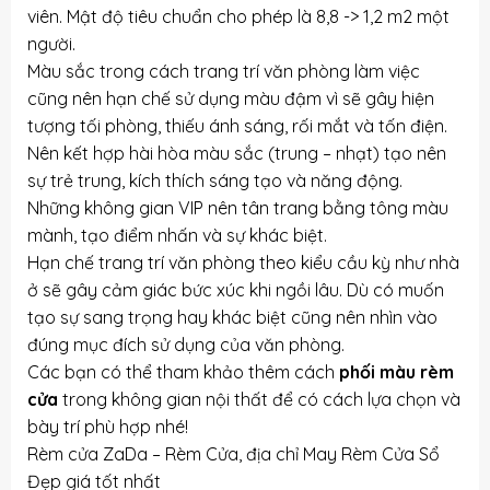
viên. Mật độ tiêu chuẩn cho phép là 8,8 -> 1,2 m2 một
người.
Màu sắc trong cách trang trí văn phòng làm việc
cũng nên hạn chế sử dụng màu đậm vì sẽ gây hiện
tượng tối phòng, thiếu ánh sáng, rối mắt và tốn điện.
Nên kết hợp hài hòa màu sắc (trung – nhạt) tạo nên
sự trẻ trung, kích thích sáng tạo và năng động.
Những không gian VIP nên tân trang bằng tông màu
mành, tạo điểm nhấn và sự khác biệt.
Hạn chế trang trí văn phòng theo kiểu cầu kỳ như nhà
ở sẽ gây cảm giác bức xúc khi ngồi lâu. Dù có muốn
tạo sự sang trọng hay khác biệt cũng nên nhìn vào
đúng mục đích sử dụng của văn phòng.
Các bạn có thể tham khảo thêm cách
phối màu rèm
cửa
trong không gian nội thất để có cách lựa chọn và
bày trí phù hợp nhé!
Rèm cửa ZaDa – Rèm Cửa, địa chỉ
May Rèm Cửa Sổ
Đẹp
giá tốt nhất