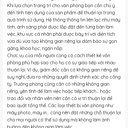
Khi lựa chọn trang trí cho văn phòng bạn cần chú ý
đến tính tiện dụng của sản phẩm để thuận lợi trong
quá trình sử dụng. Hệ thống thông tin liên lạc như máy
tính, ánh sáng phải được lắp đặt đến từng bàn làm
việc, khu vực cá nhân phải được bày trí với diện tích
vừa đủ vừa tạo không gian riêng lại đảm bảo sự gọn
gàng, khoa học, ngăn nắp.
Chức vụ của mỗi người cũng có cách thiết kế văn
phòng phù hợp sao cho họ có sự giao tiếp với nhau
thuận lợi. Ví dụ, giám đốc cần có không gian riêng để
suy nghĩ, đưa ra những quyết định chính xác cho công
ty. Trưởng phòng cũng cần có những không gian
riêng, yên tĩnh để làm việc hoặc tiếp khách… hoặc
trao đổi với nhân viên nên cần có vị trí thuận lợi để
bao quát tổng thể. Các loại thiết bị văn phòng như
máy photo, máy in… cũng nên đặt những chỗ thuận lợi
cho mọi người có thể sử dụng mà không làm ảnh
hưởng đến không gian làm việc.