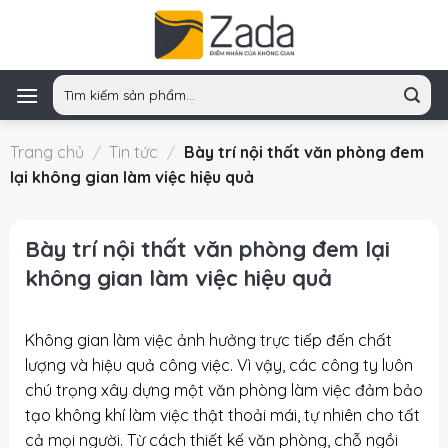
Skip
to
content
Tìm
kiếm:
Trang chủ
/
Tin tức
/
Bày trí nội thất văn phòng đem
lại không gian làm việc hiệu quả
Bày trí nội thất văn phòng đem lại
không gian làm việc hiệu quả
Không gian làm việc ảnh hưởng trực tiếp đến chất
lượng và hiệu quả công việc. Vì vậy, các công ty luôn
chú trọng xây dựng một văn phòng làm việc đảm bảo
tạo không khí làm việc thật thoải mái, tự nhiên cho tất
cả mọi người. Từ cách thiết kế văn phòng, chỗ ngồi