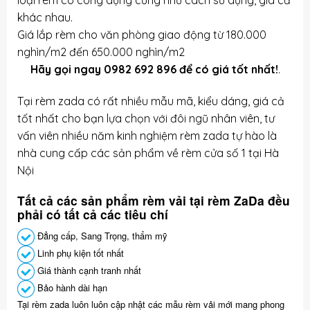
loại rèm có công dụng cũng như cách sử dụng, giá cả
khác nhau.
Giá lắp rèm cho văn phòng giao động từ 180.000
nghìn/m2 đến 650.000 nghìn/m2
Hãy gọi ngay
0982 692 896
để có giá tốt nhất!
.
Tại rèm zada có rất nhiều mẫu mã, kiểu dáng, giá cả
tốt nhất cho bạn lựa chọn với đôi ngũ nhân viên, tư
vấn viên nhiều năm kinh nghiệm rèm zada tự hào là
nhà cung cấp các sản phẩm về rèm cửa số 1 tại Hà
Nội
Tất cả các sản phẩm rèm vải tại rèm ZaDa đều
phải có tất cả các tiêu chí
Đẳng cấp, Sang Trọng, thẩm mỹ
Linh phụ kiện tốt nhất
Giá thành cạnh tranh nhất
Bảo hành dài hạn
Tại rèm zada luôn luôn cập nhật các mẫu rèm vải mới mang phong