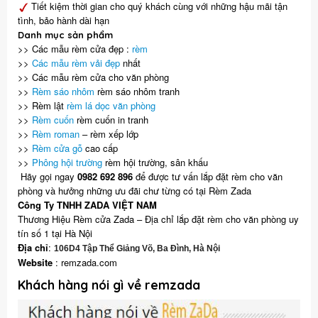
Tiết kiệm thời gian cho quý khách cùng với những hậu mãi tận
tình, bảo hành dài hạn
Danh mục sản phẩm
>> Các mẫu rèm cửa đẹp :
rèm
>>
Các mẫu rèm vải đẹp
nhất
>> Các mẫu
rèm cửa cho văn phòng
>>
Rèm sáo nhôm
rèm sáo nhôm tranh
>> Rèm lật
rèm lá dọ
c văn phòng
>>
Rèm cuốn
rèm cuốn in tranh
>>
Rèm roman
– rèm xếp lớp
>>
Rèm cửa gỗ
cao cấp
>>
Phông hội trường
rèm hội trường, sân khấu
Hãy gọi ngay
0982 692 896
để được tư vấn lắp đặt rèm cho văn
phòng và hưởng những ưu đãi chư từng có tại Rèm Zada
Công Ty TNHH ZADA VIỆT NAM
Thương Hiệu Rèm cửa Zada – Địa chỉ lắp đặt rèm cho văn phòng uy
tín số 1 tại Hà Nội
Địa chỉ
:
106D4 Tập Thể Giảng Võ, Ba Đình, Hà Nội
Website
: remzada.com
Khách hàng nói gì về remzada