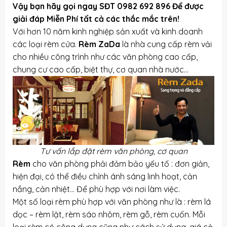
Vậy bạn hãy gọi ngay SĐT
0982 692 896
Để được
giải đáp Miễn Phí tất cả các thắc mắc trên!
Với hơn 10 năm kinh nghiệp sản xuất và kinh doanh
các loại rèm cửa.
Rèm ZaDa
là nhà cung cấp rèm vải
cho nhiều công trình như các văn phòng cao cấp,
chung cư cao cấp, biệt thự, cơ quan nhà nước…
Tư vấn lắp đặt rèm văn phòng, cơ quan
Rèm
cho văn phòng phải đảm bảo yếu tố : đơn giản,
hiện đại, có thể điều chỉnh ánh sáng linh hoạt, cản
nắng, cản nhiệt… Để phù hợp với nơi làm việc.
Một số loại rèm phù hợp với văn phòng như là : rèm lá
dọc – rèm lật, rèm sáo nhôm, rèm gỗ, rèm cuốn. Mỗi