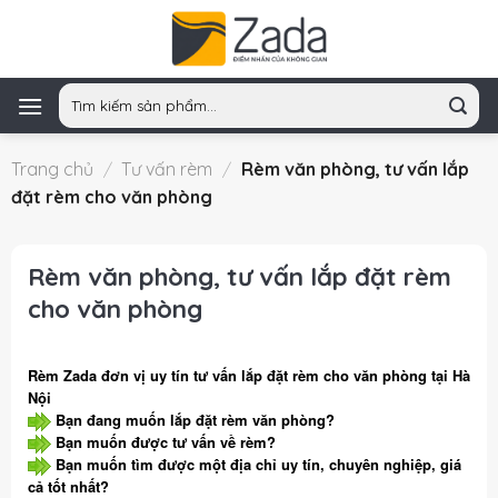
Skip
to
content
Tìm
kiếm:
Trang chủ
/
Tư vấn rèm
/
Rèm văn phòng, tư vấn lắp
đặt rèm cho văn phòng
Rèm văn phòng, tư vấn lắp đặt rèm
cho văn phòng
Rèm Zada đơn vị uy tín tư vấn lắp đặt rèm cho văn phòng tại Hà
Nội
Bạn đang muốn lắp đặt rèm văn phòng?
Bạn muốn được tư vấn về rèm?
Bạn muốn tìm được một địa chỉ uy tín, chuyên nghiệp, giá
cả tốt nhất?